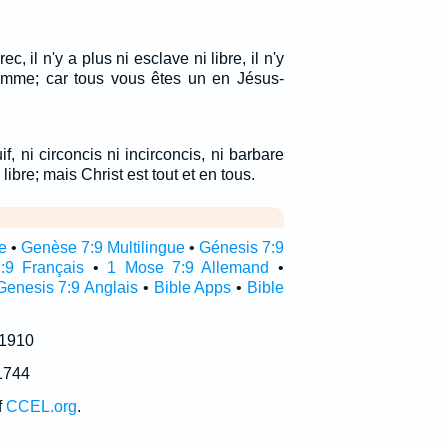
rec, il n'y a plus ni esclave ni libre, il n'y
emme; car tous vous êtes un en Jésus-
uif, ni circoncis ni incirconcis, ni barbare
libre; mais Christ est tout et en tous.
e
•
Genèse 7:9 Multilingue
•
Génesis 7:9
:9 Français
•
1 Mose 7:9 Allemand
•
Genesis 7:9 Anglais
•
Bible Apps
•
Bible
 1910
1744
f
CCEL.org
.