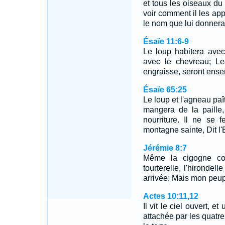
et tous les oiseaux du c
voir comment il les appe
le nom que lui donnera
Ésaïe 11:6-9
Le loup habitera avec
avec le chevreau; Le 
engraisse, seront ense
Ésaïe 65:25
Le loup et l'agneau paî
mangera de la paille,
nourriture. Il ne se
montagne sainte, Dit l'
Jérémie 8:7
Même la cigogne con
tourterelle, l'hirondel
arrivée; Mais mon peupl
Actes 10:11,12
Il vit le ciel ouvert, 
attachée par les quatre