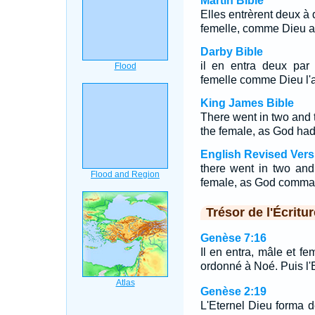
Martin Bible
Elles entrèrent deux à 
femelle, comme Dieu 
Darby Bible
il en entra deux par
femelle comme Dieu l'
King James Bible
There went in two and 
the female, as God h
English Revised Vers
there went in two and
female, as God comm
Trésor de l'Écritur
Genèse 7:16
Il en entra, mâle et fe
ordonné à Noé. Puis l'Et
Genèse 2:19
L'Eternel Dieu forma 