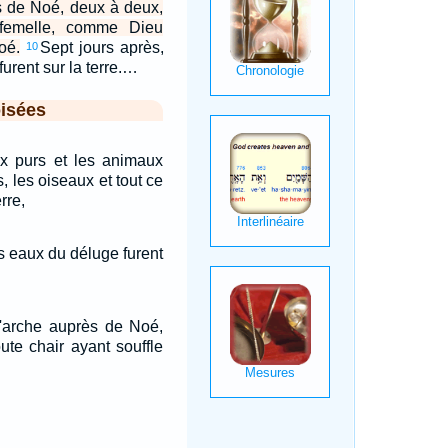
s de Noé, deux à deux,
femelle, comme Dieu
oé.
Sept jours après,
10
urent sur la terre.…
isées
ux purs et les animaux
, les oiseaux et tout ce
rre,
es eaux du déluge furent
 l'arche auprès de Noé,
ute chair ayant souffle