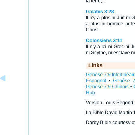
la terre,…
Galates 3:28
Il n'y a plus ni Juif ni G
a plus ni homme ni f
Christ.
Colossiens 3:11
Il n'y a ici ni Grec ni J
ni Scythe, ni esclave ni 
Links
Genèse 7:9 Interlinéair
Espagnol
•
Genèse 7
Genèse 7:9 Chinois
•
Hub
Version Louis Segond
La Bible David Martin 
Darby Bible courtesy o