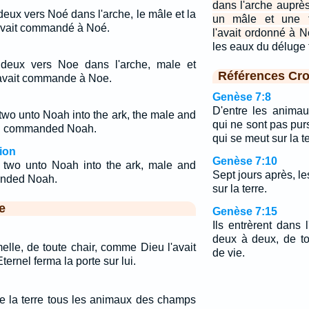
dans l'arche auprè
deux vers Noé dans l'arche, le mâle et la
un mâle et une 
avait commandé à Noé.
l'avait ordonné à N
les eaux du déluge f
 deux vers Noe dans l'arche, male et
Références Cro
avait commande à Noe.
Genèse 7:8
D'entre les anima
two unto Noah into the ark, the male and
qui ne sont pas purs
ad commanded Noah.
qui se meut sur la te
ion
Genèse 7:10
 two unto Noah into the ark, male and
Sept jours après, l
anded Noah.
sur la terre.
e
Genèse 7:15
Ils entrèrent dans
deux à deux, de to
melle, de toute chair, comme Dieu l'avait
de vie.
ernel ferma la porte sur lui.
de la terre tous les animaux des champs