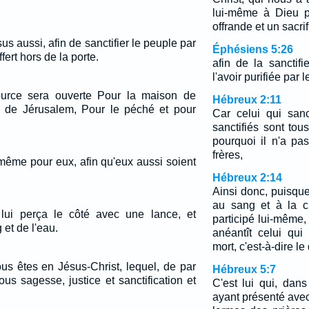
lui-même à Dieu 
offrande et un sacri
us aussi, afin de sanctifier le peuple par
Éphésiens 5:26
ert hors de la porte.
afin de la sanctifi
l'avoir purifiée par
ource sera ouverte Pour la maison de
Hébreux 2:11
s de Jérusalem, Pour le péché et pour
Car celui qui sanc
sanctifiés sont tou
pourquoi il n'a pa
frères,
-même pour eux, afin qu'eux aussi soient
Hébreux 2:14
Ainsi donc, puisque
au sang et à la c
lui perça le côté avec une lance, et
participé lui-même, 
g et de l'eau.
anéantît celui qu
mort, c'est-à-dire le
ous êtes en Jésus-Christ, lequel, de par
Hébreux 5:7
ous sagesse, justice et sanctification et
C'est lui qui, dans
ayant présenté avec