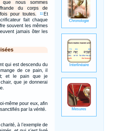
té que nous sommes
'offrande du corps de
fois pour toutes.
Et
11
crificateur fait chaque
offre souvent les mêmes
peuvent jamais ôter les
isées
ant qui est descendu du
n mange de ce pain, il
nt; et le pain que je
 chair, que je donnerai
e.
moi-même pour eux, afin
anctifiés par la vérité.
charité, à l'exemple de
imés, et qui s'est livré