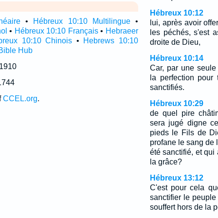
Hébreux 10:12
néaire
•
Hébreux 10:10 Multilingue
•
lui, après avoir offe
ol
•
Hébreux 10:10 Français
•
Hebraeer
les péchés, s'est a
reux 10:10 Chinois
•
Hebrews 10:10
droite de Dieu,
Bible Hub
Hébreux 10:14
 1910
Car, par une seule
la perfection pour
1744
sanctifiés.
f
CCEL.org
.
Hébreux 10:29
de quel pire chât
sera jugé digne ce
pieds le Fils de D
profane le sang de l'
été sanctifié, et qui
la grâce?
Hébreux 13:12
C'est pour cela qu
sanctifier le peupl
souffert hors de la p