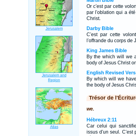
Martin Bible
Or c'est par cette volo
par l'oblation qui a ét
Christ.
Darby Bible
C'est par cette volon
l'offrande du corps de J
King James Bible
By the which will we ar
body of Jesus Christ 
English Revised Vers
By which will we have 
the body of Jesus Christ
Trésor de l'Écritur
we.
Hébreux 2:11
Car celui qui sanctifi
issus d'un seul. C'est 