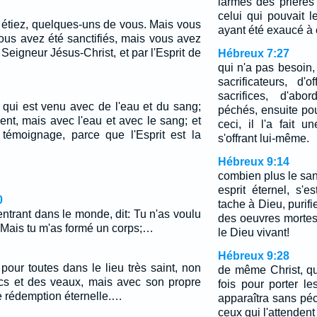
larmes des prières
celui qui pouvait l
s étiez, quelques-uns de vous. Mais vous
ayant été exaucé à 
ous avez été sanctifiés, mais vous avez
 Seigneur Jésus-Christ, et par l'Esprit de
Hébreux 7:27
qui n'a pas besoin
sacrificateurs, d'
sacrifices, d'ab
, qui est venu avec de l'eau et du sang;
péchés, ensuite po
nt, mais avec l'eau et avec le sang; et
ceci, il l'a fait 
d témoignage, parce que l'Esprit est la
s'offrant lui-même.
Hébreux 9:14
combien plus le san
esprit éternel, s'e
0
tache à Dieu, purifi
entrant dans le monde, dit: Tu n'as voulu
des oeuvres mortes
e, Mais tu m'as formé un corps;…
le Dieu vivant!
Hébreux 9:28
s pour toutes dans le lieu très saint, non
de même Christ, qui
cs et des veaux, mais avec son propre
fois pour porter l
e rédemption éternelle.…
apparaîtra sans pé
ceux qui l'attendent 