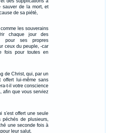
 et des supplications à
e sauver de la mort, et
cause de sa piété,
, comme les souverains
offrir chaque jour des
ord pour ses propres
ur ceux du peuple, -car
une fois pour toutes en
g de Christ, qui, par un
st offert lui-même sans
era-t-il votre conscience
, afin que vous serviez
 s'est offert une seule
es péchés de plusieurs,
ché une seconde fois à
pour leur salut.