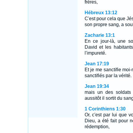
frères,
Hébreux 13:12
C'est pour cela que Jés
son propre sang, a souff
Zacharie 13:1
En ce jour-là, une s
David et les habitant
l'impureté.
Jean 17:19
Et je me sanctifie moi
sanctifiés par la vérité.
Jean 19:34
mais un des soldats 
aussitôt il sortit du san
1 Corinthiens 1:30
Or, c'est par lui que v
Dieu, a été fait pour n
rédemption,