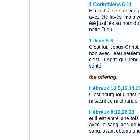
1 Corinthiens 6:11
Et c'est là ce que vou
avez été lavés, mais v
été justifiés au nom du
notre Dieu.
1 Jean 5:6
C'est lui, Jésus-Christ
non avec l'eau seuleme
c'est l'Esprit qui ren
vérité.
the offering.
Hébreux 10:5,12,14,2
C'est pourquoi Christ, 
ni sacrifice ni offrand
Hébreux 9:12,26,28
et il est entré une foi
avec le sang des bou
sang, ayant obtenu un