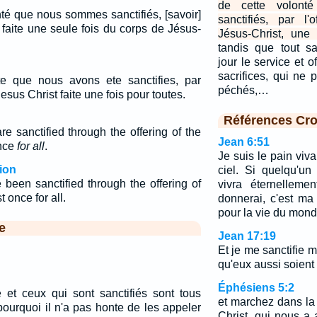
de cette volon
nté que nous sommes sanctifiés, [savoir]
sanctifiés, par l
é faite une seule fois du corps de Jésus-
Jésus-Christ, une 
tandis que tout sa
jour le service et 
sacrifices, qui ne 
te que nous avons ete sanctifies, par
péchés,…
esus Christ faite une fois pour toutes.
Références Cro
e sanctified through the offering of the
Jean 6:51
once
for all
.
Je suis le pain viv
ion
ciel. Si quelqu'u
been sanctified through the offering of
vivra éternelleme
 once for all.
donnerai, c'est ma
pour la vie du mond
e
Jean 17:19
Et je me sanctifie 
qu'eux aussi soient s
Éphésiens 5:2
e et ceux qui sont sanctifiés sont tous
et marchez dans la 
pourquoi il n'a pas honte de les appeler
Christ, qui nous a a