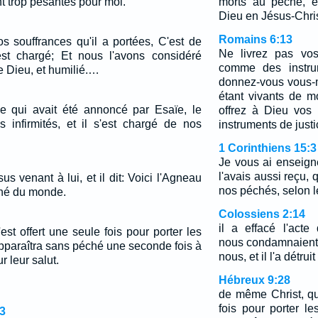
nt trop pesantes pour moi.
morts au péché, e
Dieu en Jésus-Chris
Romains 6:13
s souffrances qu'il a portées, C'est de
Ne livrez pas vo
est chargé; Et nous l'avons considéré
comme des instrum
 Dieu, et humilié.…
donnez-vous vous
étant vivants de m
ce qui avait été annoncé par Esaïe, le
offrez à Dieu vo
s infirmités, et il s'est chargé de nos
instruments de justi
1 Corinthiens 15:3
Je vous ai enseign
l'avais aussi reçu, 
us venant à lui, et il dit: Voici l'Agneau
nos péchés, selon l
ché du monde.
Colossiens 2:14
il a effacé l'act
st offert une seule fois pour porter les
nous condamnaient e
pparaîtra sans péché une seconde fois à
nous, et il l'a détrui
r leur salut.
Hébreux 9:28
de même Christ, qui
fois pour porter l
3