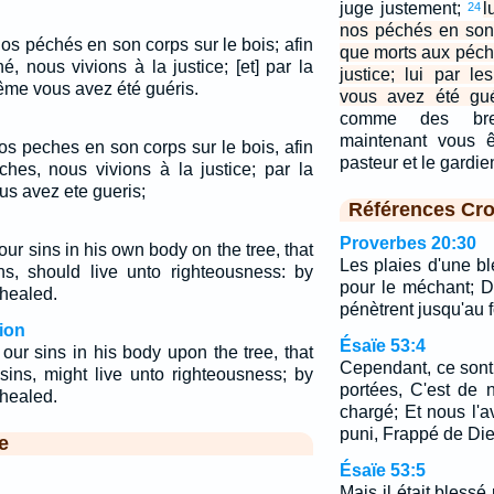
juge justement;
l
24
nos péchés en son 
s péchés en son corps sur le bois; afin
que morts aux péch
, nous vivions à la justice; [et] par la
justice; lui par l
ême vous avez été guéris.
vous avez été gué
comme des breb
maintenant vous ê
os peches en son corps sur le bois, afin
pasteur et le gardi
ches, nous vivions à la justice; par la
us avez ete gueris;
Références Cro
Proverbes 20:30
ur sins in his own body on the tree, that
Les plaies d'une b
s, should live unto righteousness: by
pour le méchant; 
healed.
pénètrent jusqu'au f
ion
Ésaïe 53:4
our sins in his body upon the tree, that
Cependant, ce sont 
sins, might live unto righteousness; by
portées, C'est de n
healed.
chargé; Et nous l
puni, Frappé de Dieu
e
Ésaïe 53:5
Mais il était bless