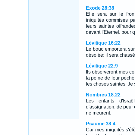
Exode 28:38
Elle sera sur le fro
iniquités commises par
leurs saintes offrand
devant l'Eternel, pour qu
Lévitique 16:22
Le bouc emportera sur l
désolée; il sera chassé
Lévitique 22:9
Ils observeront mes c
la peine de leur péché 
les choses saintes. Je s
Nombres 18:22
Les enfants d'Israë
d'assignation, de peur 
ne meurent.
Psaume 38:4
Car mes iniquités s'é