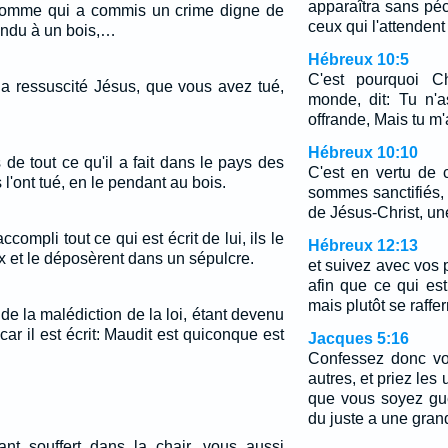
apparaîtra sans pé
n homme qui a commis un crime digne de
ceux qui l'attendent 
pendu à un bois,…
Hébreux 10:5
C'est pourquoi Ch
a ressuscité Jésus, que vous avez tué,
monde, dit: Tu n'a
offrande, Mais tu m
Hébreux 10:10
e tout ce qu'il a fait dans le pays des
C'est en vertu de 
s l'ont tué, en le pendant au bois.
sommes sanctifiés, 
de Jésus-Christ, une
ccompli tout ce qui est écrit de lui, ils le
Hébreux 12:13
x et le déposèrent dans un sépulcre.
et suivez avec vos 
afin que ce qui es
mais plutôt se raffe
de la malédiction de la loi, étant devenu
ar il est écrit: Maudit est quiconque est
Jacques 5:16
Confessez donc vo
autres, et priez les 
que vous soyez gué
du juste a une grand
ant souffert dans la chair, vous aussi