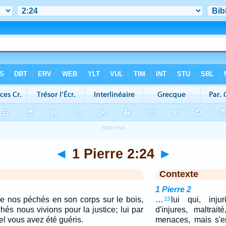
◄
1 Pierre 2:24
►
Contexte
1 Pierre 2
me nos péchés en son corps sur le bois,
…
lui qui, inju
23
és nous vivions pour la justice; lui par
d'injures, maltrai
el vous avez été guéris.
menaces, mais s'en