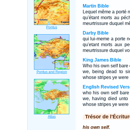
Martin Bible
Lequel même a porté no
qu'étant morts au péché
meurtrissure duquel m
Darby Bible
qui lui-meme a porte n
qu'etant morts aux pe
meurtrissure duquel vo
King James Bible
Who his own self bare o
we, being dead to sin
whose stripes ye were 
English Revised Vers
who his own self bare 
we, having died unto 
whose stripes ye were 
Trésor de l'Écritur
his own self.