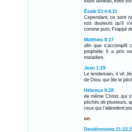
lourd fardeau, elles so
Ésaïe 53:4-6,11
Cependant, ce sont no
nos douleurs qu'il s'
comme puni, Frappé de
Matthieu 8:17
afin que s'accomplît 
prophète: Il a pris no
maladies.
Jean 1:29
Le lendemain, il vit Jés
de Dieu, qui ôte le pé
Hébreux 9:28
de même Christ, qui s'e
péchés de plusieurs, a
ceux qui l'attendent pou
on.
Deutéronome 21:22,2