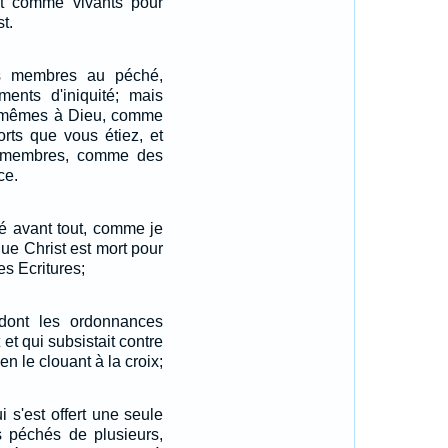
t comme vivants pour
t.
s membres au péché,
ents d'iniquité; mais
-mêmes à Dieu, comme
orts que vous étiez, et
s membres, comme des
ce.
é avant tout, comme je
que Christ est mort pour
es Ecritures;
e dont les ordonnances
t qui subsistait contre
t en le clouant à la croix;
 s'est offert une seule
es péchés de plusieurs,