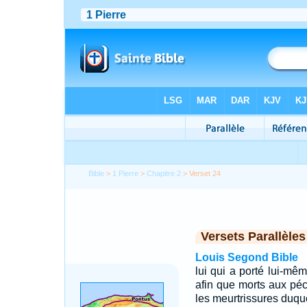
Bible
>
1 Pierre
>
Chapitre 2
> Verset 24
Versets Parallèles
Louis Segond Bible
lui qui a porté lui-mê
afin que morts aux péch
les meurtrissures duqu