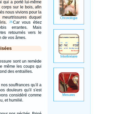
ui qui a porté lui-même
corps sur le bois, afin
és nous vivions pour la
es meurtrissures duquel
ris.
Car vous étiez
25
is errantes. Mais
tes retournés vers le
en de vos âmes.
isées
lessure sont un remède
De même les coups qui
ond des entrailles.
nos souffrances qu'il a
os douleurs qu'il s'est
'avons considéré comme
, et humilié.
é pour nos péchés, Brisé