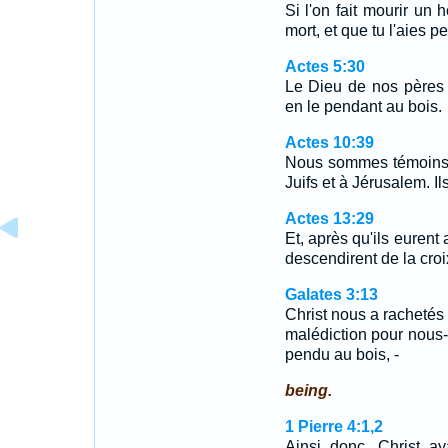
Si l'on fait mourir u
mort, et que tu l'aies 
Actes 5:30
Le Dieu de nos pères 
en le pendant au bois.
Actes 10:39
Nous sommes témoins d
Juifs et à Jérusalem. Il
Actes 13:29
Et, après qu'ils eurent a
descendirent de la croi
Galates 3:13
Christ nous a rachetés 
malédiction pour nous-c
pendu au bois, -
being.
1 Pierre 4:1,2
Ainsi donc, Christ ay