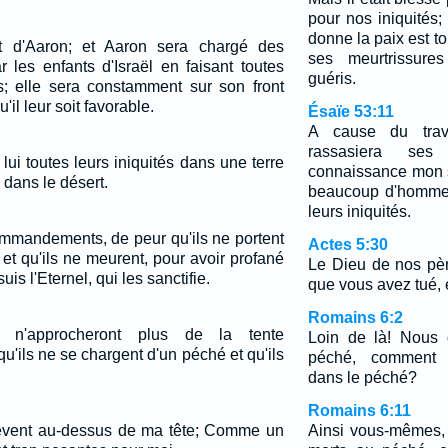
pour nos iniquités
donne la paix est to
nt d'Aaron; et Aaron sera chargé des
ses meurtrissur
 les enfants d'Israël en faisant toutes
guéris.
es; elle sera constamment sur son front
'il leur soit favorable.
Ésaïe 53:11
A cause du trav
rassasiera se
ui toutes leurs iniquités dans une terre
connaissance mon se
 dans le désert.
beaucoup d'hommes
leurs iniquités.
ommandements, de peur qu'ils ne portent
Actes 5:30
et qu'ils ne meurent, pour avoir profané
Le Dieu de nos pèr
uis l'Eternel, qui les sanctifie.
que vous avez tué, 
Romains 6:2
l n'approcheront plus de la tente
Loin de là! Nous
qu'ils ne se chargent d'un péché et qu'ils
péché, comment v
dans le péché?
Romains 6:11
lèvent au-dessus de ma tête; Comme un
Ainsi vous-mêmes,