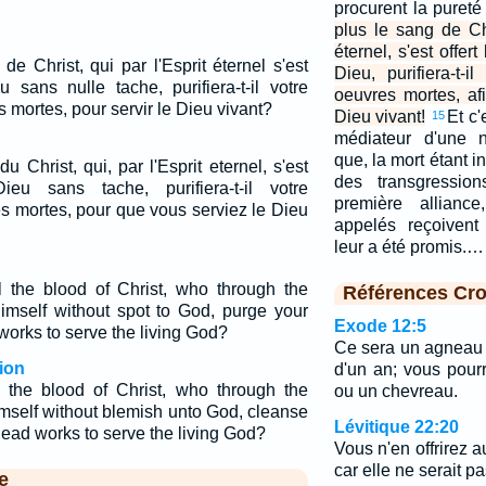
procurent la pureté
plus le sang de Chr
éternel, s'est offe
e Christ, qui par l'Esprit éternel s'est
Dieu, purifiera-t-
 sans nulle tache, purifiera-t-il votre
oeuvres mortes, af
mortes, pour servir le Dieu vivant?
Dieu vivant!
Et c'
15
médiateur d'une n
que, la mort étant i
 Christ, qui, par l'Esprit eternel, s'est
des transgressio
eu sans tache, purifiera-t-il votre
première allianc
s mortes, pour que vous serviez le Dieu
appelés reçoivent 
leur a été promis.…
the blood of Christ, who through the
Références Cro
 himself without spot to God, purge your
Exode 12:5
orks to serve the living God?
Ce sera un agneau 
ion
d'un an; vous pou
the blood of Christ, who through the
ou un chevreau.
himself without blemish unto God, cleanse
Lévitique 22:20
ead works to serve the living God?
Vous n'en offrirez a
car elle ne serait p
e