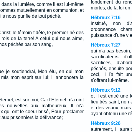
fondement du ren
 dans la lumière, comme il est lui-même
mortes, de la foi en
 sommes mutuellement en communion, et
ls nous purifie de tout péché.
Hébreux 7:16
institué, non d
ordonnance charn
hrist, le témoin fidèle, le premier-né des
puissance d'une vie
 rois de la terre! A celui qui nous aime,
 nos péchés par son sang,
Hébreux 7:27
qui n'a pas besoin
sacrificateurs, d'
sacrifices, d'ab
péchés, ensuite po
que je soutiendrai, Mon élu, en qui mon
ceci, il l'a fait 
 mis mon esprit sur lui; Il annoncera la
s'offrant lui-même.
Hébreux 9:12
et il est entré une 
Eternel, est sur moi, Car l'Eternel m'a oint
lieu très saint, no
es nouvelles aux malheureux; Il m'a
et des veaux, mais
x qui ont le coeur brisé, Pour proclamer
ayant obtenu une ré
Et aux prisonniers la délivrance;
Hébreux 9:26
autrement, il aurait