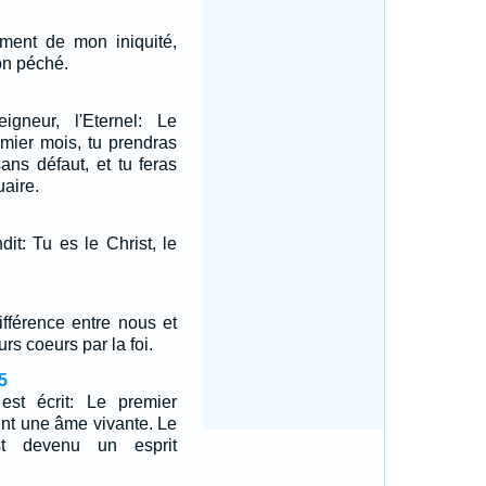
ment de mon iniquité,
on péché.
igneur, l'Eternel: Le
emier mois, tu prendras
ans défaut, et tu feras
uaire.
it: Tu es le Christ, le
différence entre nous et
urs coeurs par la foi.
5
 est écrit: Le premier
nt une âme vivante. Le
t devenu un esprit