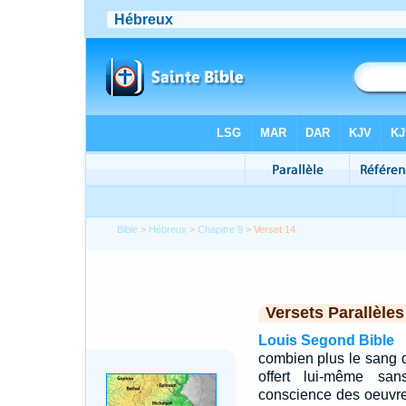
Bible
>
Hébreux
>
Chapitre 9
> Verset 14
Versets Parallèles
Louis Segond Bible
combien plus le sang de
offert lui-même sans
conscience des oeuvre