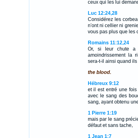
ceux qui les lui deman
Luc 12:24,28
Considérez les corbeau
n'ont ni cellier ni gren
vous pas plus que les
Romains 11:12,24
Or, si leur chute a
amoindrissement la r
sera-t-il ainsi quand il
the blood.
Hébreux 9:12
et il est entré une foi
avec le sang des bou
sang, ayant obtenu une
1 Pierre 1:19
mais par le sang préc
défaut et sans tache,
1 Jean 1:7