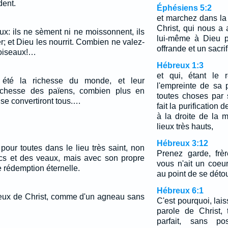
dent.
Éphésiens 5:2
et marchez dans la 
Christ, qui nous a a
x: ils ne sèment ni ne moissonnent, ils
lui-même à Dieu 
ier; et Dieu les nourrit. Combien ne valez-
offrande et un sacri
 oiseaux!…
Hébreux 1:3
et qui, étant le 
 été la richesse du monde, et leur
l'empreinte de sa 
ichesse des païens, combien plus en
toutes choses par 
s se convertiront tous.…
fait la purification 
à la droite de la 
lieux très hauts,
Hébreux 3:12
s pour toutes dans le lieu très saint, non
Prenez garde, frè
cs et des veaux, mais avec son propre
vous n'ait un coeu
 rédemption éternelle.
au point de se déto
Hébreux 6:1
ieux de Christ, comme d'un agneau sans
C'est pourquoi, lai
parole de Christ,
parfait, sans p