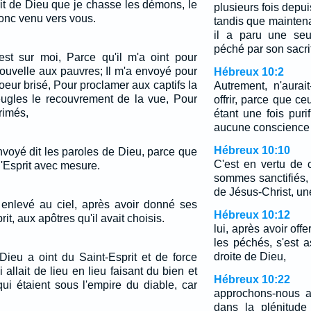
prit de Dieu que je chasse les démons, le
plusieurs fois depu
onc venu vers vous.
tandis que maintenan
il a paru une seu
péché par son sacrif
est sur moi, Parce qu'il m'a oint pour
uvelle aux pauvres; Il m'a envoyé pour
Hébreux 10:2
coeur brisé, Pour proclamer aux captifs la
Autrement, n'aura
eugles le recouvrement de la vue, Pour
offrir, parce que ce
rimés,
étant une fois puri
aucune conscience 
Hébreux 10:10
nvoyé dit les paroles de Dieu, parce que
C'est en vertu de 
l'Esprit avec mesure.
sommes sanctifiés, 
de Jésus-Christ, une
t enlevé au ciel, après avoir donné ses
Hébreux 10:12
rit, aux apôtres qu'il avait choisis.
lui, après avoir offe
les péchés, s'est a
droite de Dieu,
eu a oint du Saint-Esprit et de force
allait de lieu en lieu faisant du bien et
Hébreux 10:22
ui étaient sous l'empire du diable, car
approchons-nous a
dans la plénitude