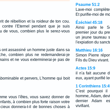
Psaume 51:2
Lave-moi complète
Et purifie-moi de m
it de rébellion et la roideur de ton cou.
Ézéchiel 45:18
 contre l'Eternel pendant que je suis
Ainsi parle le Se
eu de vous, combien plus le serez-vous
premier jour du pr
un jeune taureau s
l'expiation du sanct
 ont assassiné un homme juste dans sa
Matthieu 16:16
che, combien plus ne redemanderai-je
Simon Pierre répond
ains et ne vous exterminerai-je pas de
Fils du Dieu vivant.
Actes 15:9
il n'a fait aucune 
eux, ayant purifié le
abominable et pervers, L'homme qui boit
1 Corinthiens 15:4
C'est pourquoi il
homme, Adam, devi
mme vous l'êtes, vous savez donner de
dernier Adam es
fants, à combien plus forte raison votre
vivifiant.
 cieux donnera-t-il de bonnes choses à