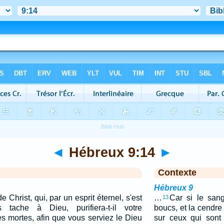
◄
Hébreux 9:14
►
Contexte
Hébreux 9
 Christ, qui, par un esprit éternel, s'est
…
Car si le san
13
 tache à Dieu, purifiera-t-il votre
boucs, et la cendr
s mortes, afin que vous serviez le Dieu
sur ceux qui sont s