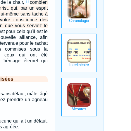
 de la chair,
combien
14
ist, qui, par un esprit
rt lui-même sans tache à
il votre conscience des
in que vous serviez le
est pour cela qu'il est le
ouvelle alliance, afin
ntervenue pour le rachat
ns commises sous la
e, ceux qui ont été
l'héritage éternel qui
isées
sans défaut, mâle, âgé
rrez prendre un agneau
ucune qui ait un défaut,
as agréée.