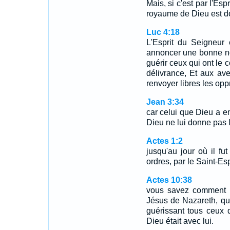
Mais, si c'est par l'Es
royaume de Dieu est d
Luc 4:18
L'Esprit du Seigneur 
annoncer une bonne no
guérir ceux qui ont le 
délivrance, Et aux av
renvoyer libres les opp
Jean 3:34
car celui que Dieu a e
Dieu ne lui donne pas 
Actes 1:2
jusqu'au jour où il fu
ordres, par le Saint-Esp
Actes 10:38
vous savez comment Di
Jésus de Nazareth, qui 
guérissant tous ceux q
Dieu était avec lui.