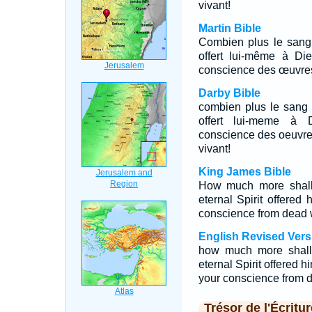
vivant!
Martin Bible
Combien plus le sang d
offert lui-même à Dieu
conscience des œuvres 
Darby Bible
combien plus le sang du
offert lui-meme à Di
conscience des oeuvre
vivant!
King James Bible
How much more shall 
eternal Spirit offered
conscience from dead w
English Revised Vers
how much more shall 
eternal Spirit offered 
your conscience from d
Trésor de l'Écritur