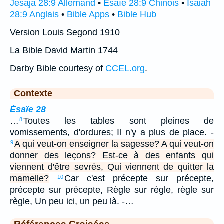
Jesaja 28:9 Allemand
•
Ésaïe 28:9 Chinois
•
Isaiah
28:9 Anglais
•
Bible Apps
•
Bible Hub
Version Louis Segond 1910
La Bible David Martin 1744
Darby Bible courtesy of
CCEL.org
.
Contexte
Ésaïe 28
…
Toutes les tables sont pleines de
8
vomissements, d'ordures; Il n'y a plus de place. -
A qui veut-on enseigner la sagesse? A qui veut-on
9
donner des leçons? Est-ce à des enfants qui
viennent d'être sevrés, Qui viennent de quitter la
mamelle?
Car c'est précepte sur précepte,
10
précepte sur précepte, Règle sur règle, règle sur
règle, Un peu ici, un peu là. -…
Références Croisées