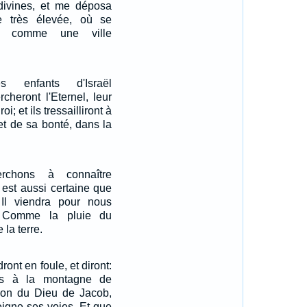
divines, et me déposa
 très élevée, où se
di comme une ville
s enfants d'Israël
rcheront l'Eternel, leur
oi; et ils tressailliront à
 et de sa bonté, dans la
erchons à connaître
 est aussi certaine que
. Il viendra pour nous
 Comme la pluie du
 la terre.
ront en foule, et diront:
ns à la montagne de
ison du Dieu de Jacob,
eigne ses voies, Et que