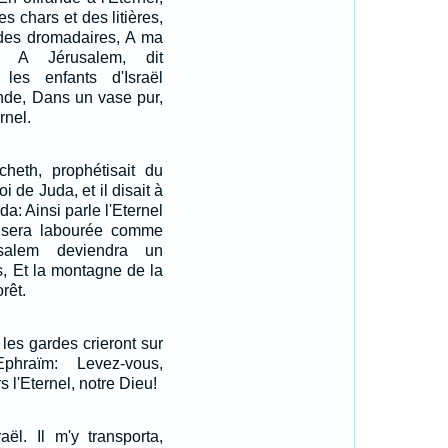
s chars et des litières,
 des dromadaires, A ma
, A Jérusalem, dit
les enfants d'Israël
ande, Dans un vase pur,
rnel.
heth, prophétisait du
i de Juda, et il disait à
da: Ainsi parle l'Eternel
 sera labourée comme
salem deviendra un
, Et la montagne de la
rêt.
 les gardes crieront sur
phraïm: Levez-vous,
 l'Eternel, notre Dieu!
aël. Il m'y transporta,