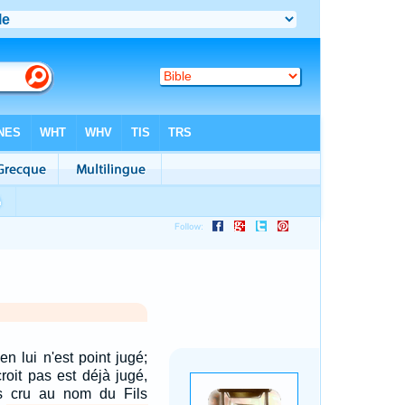
en lui n'est point jugé;
roit pas est déjà jugé,
as cru au nom du Fils