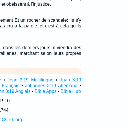
 et obéissent à l'injustice.
ement Et un rocher de scandale; ils s'y
as cru à la parole, et c'est à cela qu'ils
 dans les derniers jours, il viendra des
ailleries, marchant selon leurs propres
e
•
Jean 3:19 Multilingue
•
Juan 3:19
 Français
•
Johannes 3:19 Allemand
•
hn 3:19 Anglais
•
Bible Apps
•
Bible Hub
 1910
1744
f
CCEL.org
.