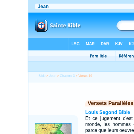
Bible
>
Jean
>
Chapitre 3
> Verset 19
Versets Parallèles
Louis Segond Bible
Et ce jugement c'est
monde, les hommes on
parce que leurs oeuvre