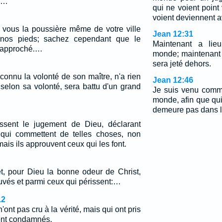
s.…
qui ne voient point
voient deviennent a
vous la poussière même de votre ville
Jean 12:31
 nos pieds; sachez cependant que le
Maintenant a lie
 approché.…
monde; maintenant
sera jeté dehors.
 connu la volonté de son maître, n'a rien
Jean 12:46
 selon sa volonté, sera battu d'un grand
Je suis venu comm
monde, afin que qu
demeure pas dans l
issent le jugement de Dieu, déclarant
qui commettent de telles choses, non
mais ils approuvent ceux qui les font.
, pour Dieu la bonne odeur de Christ,
uvés et parmi ceux qui périssent:…
12
'ont pas cru à la vérité, mais qui ont pris
oient condamnés.