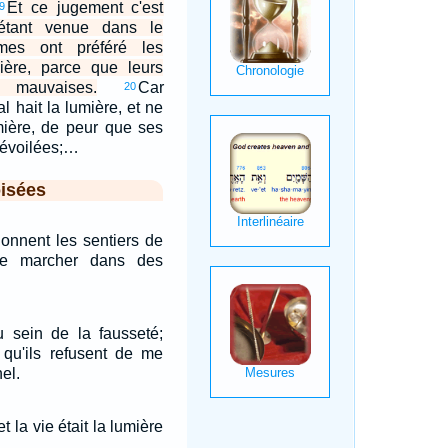
Et ce jugement c'est
9
étant venue dans le
es ont préféré les
ière, parce que leurs
 mauvaises.
Car
20
l hait la lumière, et ne
umière, de peur que ses
dévoilées;…
isées
onnent les sentiers de
 de marcher dans des
 sein de la fausseté;
 qu'ils refusent de me
nel.
et la vie était la lumière