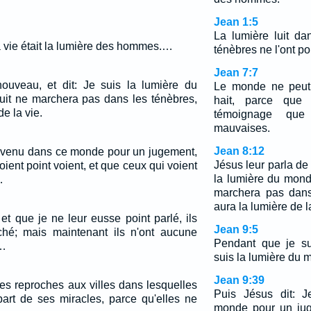
Jean 1:5
La lumière luit da
 la vie était la lumière des hommes.…
ténèbres ne l'ont po
Jean 7:7
ouveau, et dit: Je suis la lumière du
Le monde ne peut 
uit ne marchera pas dans les ténèbres,
hait, parce que
de la vie.
témoignage que
mauvaises.
Jean 8:12
is venu dans ce monde pour un jugement,
Jésus leur parla de 
ient point voient, et que ceux qui voient
la lumière du mond
…
marchera pas dans
aura la lumière de l
et que je ne leur eusse point parlé, ils
Jean 9:5
ché; mais maintenant ils n'ont aucune
Pendant que je su
.…
suis la lumière du 
Jean 9:39
 des reproches aux villes dans lesquelles
Puis Jésus dit: 
part de ses miracles, parce qu'elles ne
monde pour un jug