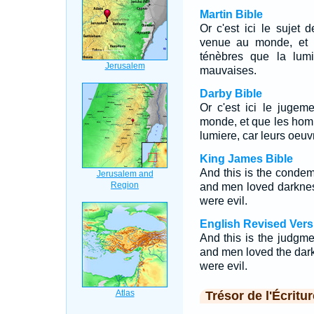
Martin Bible
Or c'est ici le sujet
venue au monde, et 
ténèbres que la lumi
mauvaises.
Darby Bible
Or c'est ici le jugem
monde, et que les hom
lumiere, car leurs oeu
King James Bible
And this is the condemn
and men loved darkness
were evil.
English Revised Vers
And this is the judgmen
and men loved the darkn
were evil.
Trésor de l'Écritur