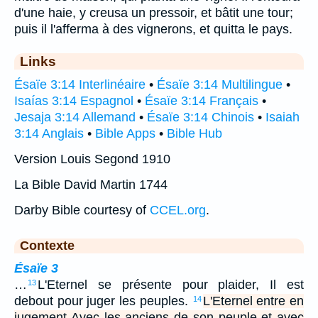
d'une haie, y creusa un pressoir, et bâtit une tour;
puis il l'afferma à des vignerons, et quitta le pays.
Links
Ésaïe 3:14 Interlinéaire
•
Ésaïe 3:14 Multilingue
•
Isaías 3:14 Espagnol
•
Ésaïe 3:14 Français
•
Jesaja 3:14 Allemand
•
Ésaïe 3:14 Chinois
•
Isaiah
3:14 Anglais
•
Bible Apps
•
Bible Hub
Version Louis Segond 1910
La Bible David Martin 1744
Darby Bible courtesy of
CCEL.org
.
Contexte
Ésaïe 3
…
L'Eternel se présente pour plaider, Il est
13
debout pour juger les peuples.
L'Eternel entre en
14
jugement Avec les anciens de son peuple et avec