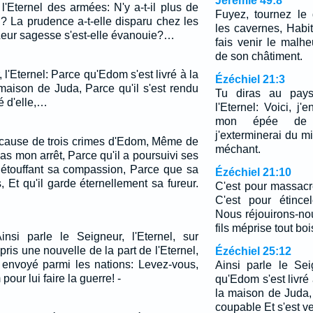
Jérémie 49:8
l'Eternel des armées: N'y a-t-il plus de
Fuyez, tournez le 
La prudence a-t-elle disparu chez les
les cavernes, Habi
Leur sagesse s'est-elle évanouie?…
fais venir le malh
de son châtiment.
 l'Eternel: Parce qu'Edom s'est livré à la
Ézéchiel 21:3
aison de Juda, Parce qu'il s'est rendu
Tu diras au pays 
é d'elle,…
l'Eternel: Voici, j'
mon épée de 
j'exterminerai du mil
 A cause de trois crimes d'Edom, Même de
méchant.
as mon arrêt, Parce qu'il a poursuivi ses
n étouffant sa compassion, Parce que sa
Ézéchiel 21:10
, Et qu'il garde éternellement sa fureur.
C'est pour massacre
C'est pour étincel
Nous réjouirons-n
fils méprise tout bois
insi parle le Seigneur, l'Eternel, sur
is une nouvelle de la part de l'Eternel,
Ézéchiel 25:12
envoyé parmi les nations: Levez-vous,
Ainsi parle le Sei
ur lui faire la guerre! -
qu'Edom s'est livr
la maison de Juda, 
coupable Et s'est ve