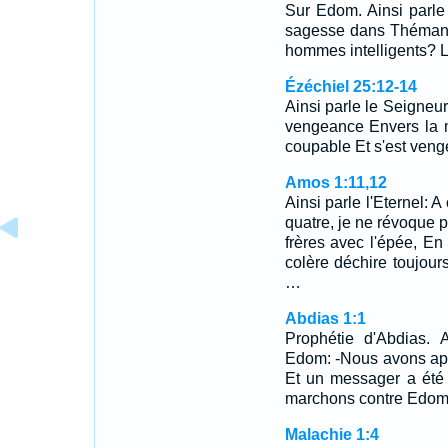
Sur Edom. Ainsi parle 
sagesse dans Théman? 
hommes intelligents? 
Ézéchiel 25:12-14
Ainsi parle le Seigneur,
vengeance Envers la m
coupable Et s'est veng
Amos 1:11,12
Ainsi parle l'Eternel:
quatre, je ne révoque p
frères avec l'épée, E
colère déchire toujours
…
Abdias 1:1
Prophétie d'Abdias. A
Edom: -Nous avons appr
Et un messager a été 
marchons contre Edom po
Malachie 1:4