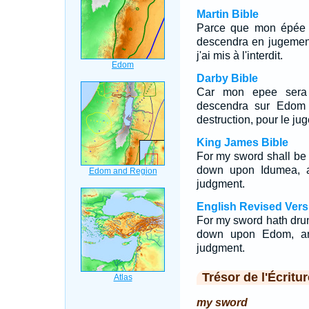
Martin Bible
Parce que mon épée es
descendra en jugement
j'ai mis à l'interdit.
Darby Bible
Car mon epee sera e
descendra sur Edom 
destruction, pour le ju
King James Bible
For my sword shall be 
down upon Idumea, a
judgment.
English Revised Vers
For my sword hath drunk
down upon Edom, an
judgment.
Trésor de l'Écritur
my sword