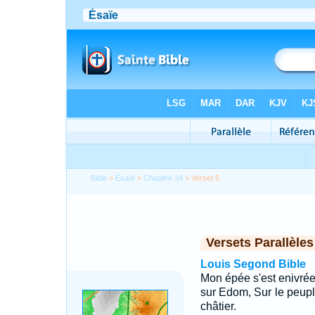
Bible
>
Ésaïe
>
Chapitre 34
> Verset 5
Versets Parallèles
Louis Segond Bible
Mon épée s'est enivrée 
sur Edom, Sur le peuple
châtier.