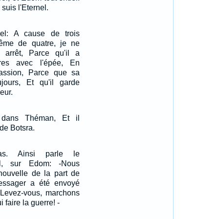
 suis l'Eternel.
rnel: A cause de trois
ême de quatre, je ne
arrêt, Parce qu'il a
ères avec l'épée, En
assion, Parce que sa
ujours, Et qu'il garde
eur.
u dans Théman, Et il
 de Botsra.
ias. Ainsi parle le
nel, sur Edom: -Nous
nouvelle de la part de
messager a été envoyé
: Levez-vous, marchons
 faire la guerre! -