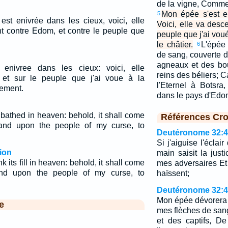
de la vigne, Comme 
Mon épée s'est e
5
t enivrée dans les cieux, voici, elle
Voici, elle va des
 contre Edom, et contre le peuple que
peuple que j'ai voué
le châtier.
L'épée 
6
de sang, couverte 
agneaux et des bo
nivree dans les cieux: voici, elle
reins des béliers; C
et sur le peuple que j'ai voue à la
l'Eternel à Botsr
gement.
dans le pays d'Ed
bathed in heaven: behold, it shall come
Références Cro
nd upon the people of my curse, to
Deutéronome 32:
Si j'aiguise l'écla
ion
main saisit la jus
 its fill in heaven: behold, it shall come
mes adversaires Et
d upon the people of my curse, to
haïssent;
Deutéronome 32:
Mon épée dévorera le
e
mes flèches de san
et des captifs, D