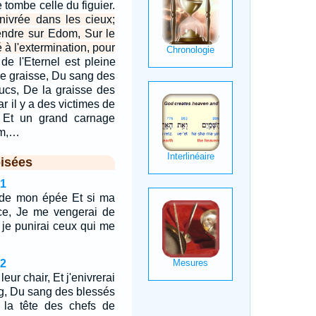
tombe celle du figuier.
nivrée dans les cieux;
cendre sur Edom, Sur le
 à l'extermination, pour
de l'Eternel est pleine
de graisse, Du sang des
ucs, De la graisse des
ar il y a des victimes de
a, Et un grand carnage
om,…
isées
41
ir de mon épée Et si ma
tice, Je me vengerai de
 je punirai ceux qui me
42
ur chair, Et j'enivrerai
g, Du sang des blessés
e la tête des chefs de