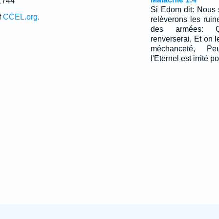
1744
Si Edom dit: Nous
f
CCEL.org
.
relèverons les ruine
des armées: Qu
renverserai, Et on 
méchanceté, Pe
l'Eternel est irrité p