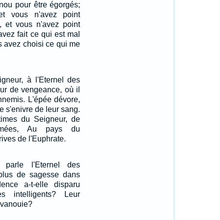
enou pour être égorgés;
et vous n'avez point
é, et vous n'avez point
vez fait ce qui est mal
s avez choisi ce qui me
gneur, à l'Eternel des
our de vengeance, où il
nnemis. L'épée dévore,
le s'enivre de leur sang.
ctimes du Seigneur, de
armées, Au pays du
 rives de l'Euphrate.
parle l'Eternel des
l plus de sagesse dans
nce a-t-elle disparu
 intelligents? Leur
évanouie?