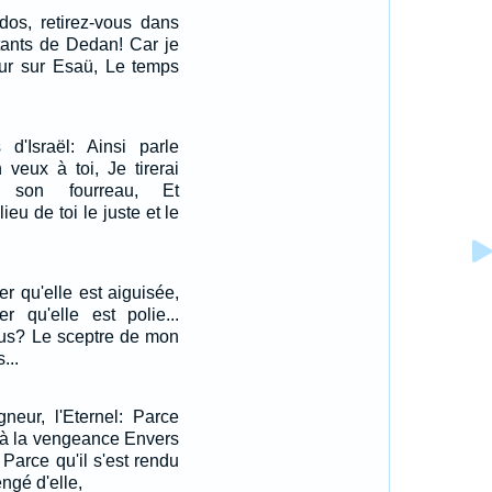
dos, retirez-vous dans
tants de Dedan! Car je
eur sur Esaü, Le temps
d'Israël: Ainsi parle
en veux à toi, Je tirerai
son fourreau, Et
ieu de toi le juste et le
r qu'elle est aiguisée,
er qu'elle est polie...
ous? Le sceptre de mon
...
gneur, l'Eternel: Parce
é à la vengeance Envers
Parce qu'il s'est rendu
ngé d'elle,