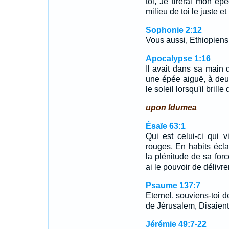
toi, Je tirerai mon ép
milieu de toi le juste 
Sophonie 2:12
Vous aussi, Ethiopiens
Apocalypse 1:16
Il avait dans sa main d
une épée aiguë, à deu
le soleil lorsqu'il brille
upon Idumea
Ésaïe 63:1
Qui est celui-ci qui 
rouges, En habits écla
la plénitude de sa forc
ai le pouvoir de délivrer
Psaume 137:7
Eternel, souviens-toi 
de Jérusalem, Disaient
Jérémie 49:7-22