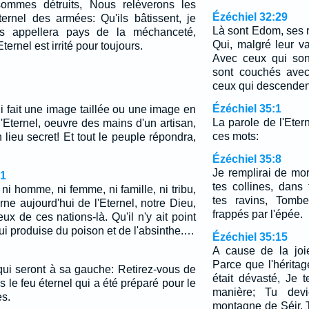
ommes détruits, Nous relèverons les
Ézéchiel 32:29
Eternel des armées: Qu'ils bâtissent, je
Là sont Edom, ses r
es appellera pays de la méchanceté,
Qui, malgré leur va
ternel est irrité pour toujours.
Avec ceux qui sont
sont couchés avec
ceux qui descendent
Ézéchiel 35:1
i fait une image taillée ou une image en
La parole de l'Eter
'Eternel, oeuvre des mains d'un artisan,
ces mots:
 lieu secret! Et tout le peuple répondra,
Ézéchiel 35:8
Je remplirai de mo
1
tes collines, dans
 ni homme, ni femme, ni famille, ni tribu,
tes ravins, Tombe
ne aujourd'hui de l'Eternel, notre Dieu,
frappés par l'épée.
eux de ces nations-là. Qu'il n'y ait point
ui produise du poison et de l'absinthe.…
Ézéchiel 35:15
A cause de la joi
Parce que l'héritag
 qui seront à sa gauche: Retirez-vous de
était dévasté, Je 
s le feu éternel qui a été préparé pour le
manière; Tu devi
es.
montagne de Séir, T