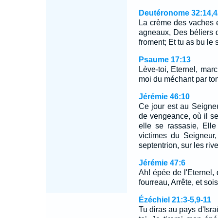
Deutéronome 32:14,4
La crème des vaches et
agneaux, Des béliers 
froment; Et tu as bu le 
Psaume 17:13
Lève-toi, Eternel, marc
moi du méchant par ton
Jérémie 46:10
Ce jour est au Seigneu
de vengeance, où il s
elle se rassasie, Ell
victimes du Seigneur
septentrion, sur les riv
Jérémie 47:6
Ah! épée de l'Eternel,
fourreau, Arrête, et sois
Ézéchiel 21:3-5,9-11
Tu diras au pays d'Israë