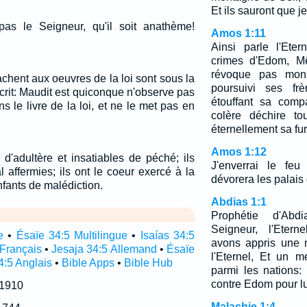
Et ils sauront que je
pas le Seigneur, qu'il soit anathème!
Amos 1:11
Ainsi parle l'Ete
crimes d'Edom, M
révoque pas mon 
achent aux oeuvres de la loi sont sous la
poursuivi ses fr
 écrit: Maudit est quiconque n'observe pas
étouffant sa comp
ns le livre de la loi, et ne le met pas en
colère déchire to
éternellement sa fur
Amos 1:12
 d'adultère et insatiables de péché; ils
J'enverrai le fe
affermies; ils ont le coeur exercé à la
dévorera les palais
nfants de malédiction.
Abdias 1:1
Prophétie d'Abd
Seigneur, l'Eter
e
•
Ésaïe 34:5 Multilingue
•
Isaías 34:5
avons appris une 
 Français
•
Jesaja 34:5 Allemand
•
Ésaïe
l'Eternel, Et un 
4:5 Anglais
•
Bible Apps
•
Bible Hub
parmi les nations
contre Edom pour lui
 1910
Malachie 1:4