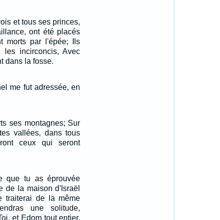
ois et tous ses princes,
illance, ont été placés
 morts par l'épée; Ils
 les incirconcis, Avec
 dans la fosse.
nel me fut adressée, en
rts ses montagnes; Sur
 tes vallées, dans tous
ront ceux qui seront
e que tu as éprouvée
e de la maison d'Israël
te traiterai de la même
endras une solitude,
oi, et Edom tout entier.