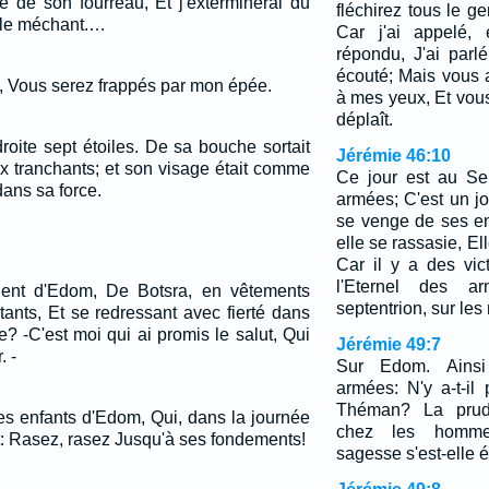
ée de son fourreau, Et j'exterminerai du
fléchirez tous le g
et le méchant.…
Car j'ai appelé, 
répondu, J'ai parl
écouté; Mais vous a
, Vous serez frappés par mon épée.
à mes yeux, Et vou
déplaît.
roite sept étoiles. De sa bouche sortait
Jérémie 46:10
x tranchants; et son visage était comme
Ce jour est au Sei
 dans sa force.
armées; C'est un j
se venge de ses e
elle se rassasie, El
Car il y a des vi
l'Eternel des 
vient d'Edom, De Botsra, en vêtements
septentrion, sur les
tants, Et se redressant avec fierté dans
e? -C'est moi qui ai promis le salut, Qui
Jérémie 49:7
. -
Sur Edom. Ainsi 
armées: N'y a-t-i
Théman? La prude
des enfants d'Edom, Qui, dans la journée
chez les hommes
: Rasez, rasez Jusqu'à ses fondements!
sagesse s'est-elle 