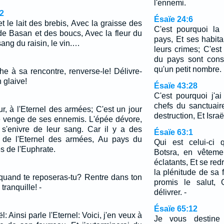
l'ennemi.
2
Ésaïe 24:6
 le lait des brebis, Avec la graisse des
C'est pourquoi la
de Basan et des boucs, Avec la fleur du
pays, Et ses habita
sang du raisin, le vin.…
leurs crimes; C'est
du pays sont cons
qu'un petit nombre.
he à sa rencontre, renverse-le! Délivre-
 glaive!
Ésaïe 43:28
C'est pourquoi j'ai
chefs du sanctuaire
r, à l'Eternel des armées; C'est un jour
destruction, Et Isra
e venge de ses ennemis. L'épée dévore,
e s'enivre de leur sang. Car il y a des
Ésaïe 63:1
, de l'Eternel des armées, Au pays du
Qui est celui-ci 
es de l'Euphrate.
Botsra, en vêteme
éclatants, Et se red
la plénitude de sa 
 quand te reposeras-tu? Rentre dans ton
promis le salut, 
 tranquille! -
délivrer. -
Ésaïe 65:12
l: Ainsi parle l'Eternel: Voici, j'en veux à
Je vous destine