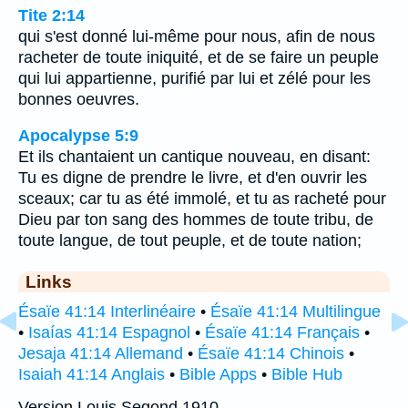
Tite 2:14
qui s'est donné lui-même pour nous, afin de nous
racheter de toute iniquité, et de se faire un peuple
qui lui appartienne, purifié par lui et zélé pour les
bonnes oeuvres.
Apocalypse 5:9
Et ils chantaient un cantique nouveau, en disant:
Tu es digne de prendre le livre, et d'en ouvrir les
sceaux; car tu as été immolé, et tu as racheté pour
Dieu par ton sang des hommes de toute tribu, de
toute langue, de tout peuple, et de toute nation;
Links
Ésaïe 41:14 Interlinéaire
•
Ésaïe 41:14 Multilingue
•
Isaías 41:14 Espagnol
•
Ésaïe 41:14 Français
•
Jesaja 41:14 Allemand
•
Ésaïe 41:14 Chinois
•
Isaiah 41:14 Anglais
•
Bible Apps
•
Bible Hub
Version Louis Segond 1910