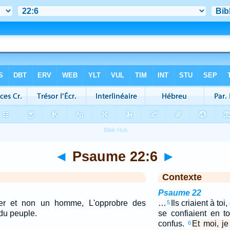
◄
Psaume 22:6
►
Contexte
Psaume 22
ver et non un homme, L'opprobre des
…
Ils criaient à toi,
5
du peuple.
se confiaient en toi
confus.
Et moi, j
6