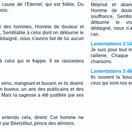
A cause de l'Eternel, qui est fidèle, Du
Méprisé et aba
oisi.
Homme de doule
souffrance, Sembl
détourne le vi
é des hommes, Homme de douleur et
dédaigné, nous n'a
e, Semblable à celui dont on détourne le
cas.
édaigné, nous n'avons fait de lui aucun
Lamentations 3:14
Je suis pour tout 
raillerie, Chaque
à celui qui le frappe, Il se rassasiera
chansons.
Lamentations 3:46
Ils ouvrent la bo
ceux qui sont nos 
venu, mangeant et buvant, et ils disent:
n buveur, un ami des publicains et des
Mais la sagesse a été justifiée par ses
t entendu cela, dirent: Cet homme ne
 par Béelzébul, prince des démons.