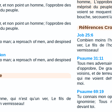
homme, L'opprob
r, et non point un homme, l'opprobre des
méprisé du peuple
 du peuple.
voient se moquent 
bouche, secouent l
r, et non point un homme; l'opprobre des
Références Cro
 du peuple.
Job 25:6
Combien moins l'h
o man; a reproach of men, and despised
ver, Le fils de l'
vermisseau!
ion
Psaume 31:11
no man; a reproach of men, and despised
Tous mes adversair
d'opprobre, De gr
voisins, et de terr
e
qui me voient deh
moi.
Psaume 69:19
Tu connais mon op
me, qui n'est qu'un ver, Le fils de
ignominie; Tous 
un vermisseau!
devant toi.