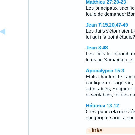
Matthieu 27:20-23
Les principaux sacrifi
foule de demander Bara
Jean 7:15,20,47-49
Les Juifs s'étonnaient,
lui qui n'a point étudi
Jean 8:48
Les Juifs lui répondir
tu es un Samaritain, e
Apocalypse 15:3
Et ils chantent le cant
cantique de l'agneau,
admirables, Seigneur D
et véritables, roi des na
Hébreux 13:12
C'est pour cela que Jés
son propre sang, a souff
Links