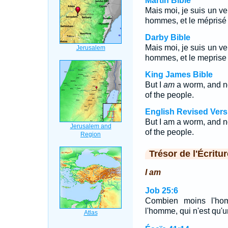
Martin Bible
Mais moi, je suis un ve
hommes, et le méprisé
Darby Bible
Mais moi, je suis un ve
hommes, et le meprise
King James Bible
But I
am
a worm, and n
of the people.
English Revised Vers
But I am a worm, and 
of the people.
Trésor de l'Écritur
I am
Job 25:6
Combien moins l'hom
l'homme, qui n'est qu'