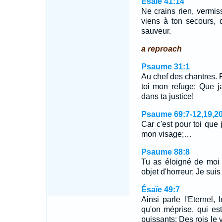
Ésaïe 41:14
Ne crains rien, vermis
viens à ton secours, di
sauveur.
a reproach
Psaume 31:1
Au chef des chantres. 
toi mon refuge: Que j
dans ta justice!
Psaume 69:7-12,19,2
Car c'est pour toi que 
mon visage;…
Psaume 88:8
Tu as éloigné de moi
objet d'horreur; Je suis
Ésaïe 49:7
Ainsi parle l'Eternel, 
qu'on méprise, qui es
puissants: Des rois le v