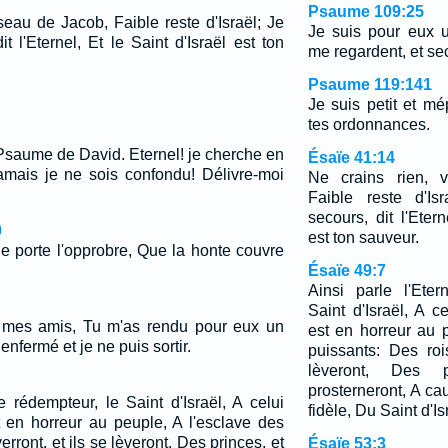
Psaume 109:25
seau de Jacob, Faible reste d'Israël; Je
Je suis pour eux u
t l'Eternel, Et le Saint d'Israël est ton
me regardent, et sec
Psaume 119:141
Je suis petit et mé
tes ordonnances.
Psaume de David. Eternel! je cherche en
Ésaïe 41:14
amais je ne sois confondu! Délivre-moi
Ne crains rien, 
Faible reste d'Is
secours, dit l'Etern
0
est ton sauveur.
je porte l'opprobre, Que la honte couvre
Ésaïe 49:7
Ainsi parle l'Eter
Saint d'Israël, A c
 mes amis, Tu m'as rendu pour eux un
est en horreur au 
 enfermé et je ne puis sortir.
puissants: Des roi
lèveront, Des 
prosterneront, A cau
le rédempteur, le Saint d'Israël, A celui
fidèle, Du Saint d'Isr
t en horreur au peuple, A l'esclave des
erront, et ils se lèveront, Des princes, et
Ésaïe 53:3