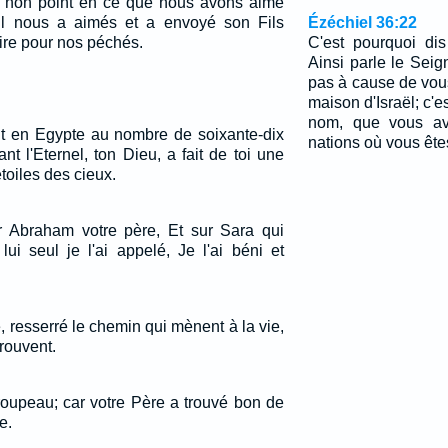
, non point en ce que nous avons aimé
il nous a aimés et a envoyé son Fils
Ézéchiel 36:22
ire pour nos péchés.
C'est pourquoi dis
Ainsi parle le Seign
pas à cause de vous
maison d'Israël; c'
nom, que vous av
t en Egypte au nombre de soixante-dix
nations où vous êtes
t l'Eternel, ton Dieu, a fait de toi une
toiles des cieux.
r Abraham votre père, Et sur Sara qui
ui seul je l'ai appelé, Je l'ai béni et
e, resserré le chemin qui mènent à la vie,
trouvent.
troupeau; car votre Père a trouvé bon de
e.