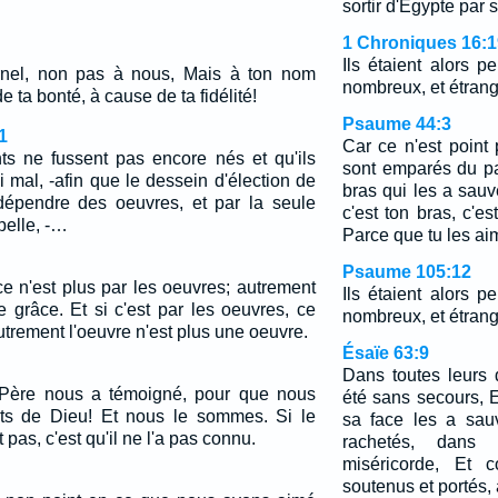
sortir d'Egypte par
1 Chroniques 16:1
Ils étaient alors 
nel, non pas à nous, Mais à ton nom
nombreux, et étrang
 ta bonté, à cause de ta fidélité!
Psaume 44:3
1
Car ce n'est point 
nts ne fussent pas encore nés et qu'ils
sont emparés du pa
ni mal, -afin que le dessein d'élection de
bras qui les a sauvé
dépendre des oeuvres, et par la seule
c'est ton bras, c'es
pelle, -…
Parce que tu les ai
Psaume 105:12
 ce n'est plus par les oeuvres; autrement
Ils étaient alors 
e grâce. Et si c'est par les oeuvres, ce
nombreux, et étrang
utrement l'oeuvre n'est plus une oeuvre.
Ésaïe 63:9
Dans toutes leurs 
Père nous a témoigné, pour que nous
été sans secours, E
ts de Dieu! Et nous le sommes. Si le
sa face les a sau
as, c'est qu'il ne l'a pas connu.
rachetés, dan
miséricorde, Et 
soutenus et portés,