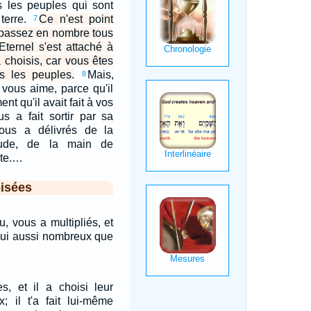
us les peuples qui sont
 terre.
Ce n'est point
7
rpassez en nombre tous
Eternel s'est attaché à
a choisis, car vous êtes
s les peuples.
Mais,
8
 vous aime, parce qu'il
ent qu'il avait fait à vos
us a fait sortir par sa
ous a délivrés de la
tude, de la main de
pte.…
isées
u, vous a multipliés, et
hui aussi nombreux que
s, et il a choisi leur
x; il t'a fait lui-même