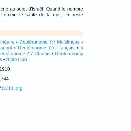
écrie au sujet d'Israël: Quand le nombre
ait comme le sable de la mer, Un reste
.…
inéaire
•
Deutéronome 7:7 Multilingue
•
pagnol
•
Deutéronome 7:7 Français
•
5
eutéronome 7:7 Chinois
•
Deuteronomy
s
•
Bible Hub
 1910
1744
f
CCEL.org
.