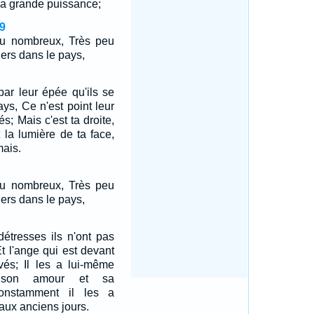
 sa grande puissance;
9
peu nombreux, Très peu
ers dans le pays,
par leur épée qu'ils se
ys, Ce n'est point leur
s; Mais c'est ta droite,
t la lumière de ta face,
mais.
peu nombreux, Très peu
ers dans le pays,
détresses ils n'ont pas
t l'ange qui est devant
vés; Il les a lui-même
s son amour et sa
constamment il les a
 aux anciens jours.