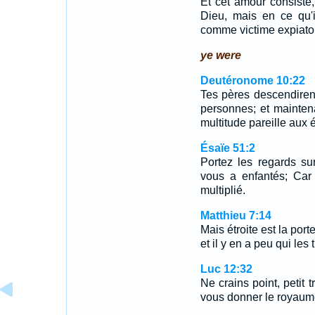
Et cet amour consiste
Dieu, mais en ce qu'
comme victime expiato
ye were
Deutéronome 10:22
Tes pères descendiren
personnes; et maintenan
multitude pareille aux é
Ésaïe 51:2
Portez les regards su
vous a enfantés; Car l
multiplié.
Matthieu 7:14
Mais étroite est la port
et il y en a peu qui les 
Luc 12:32
Ne crains point, petit 
vous donner le royaum