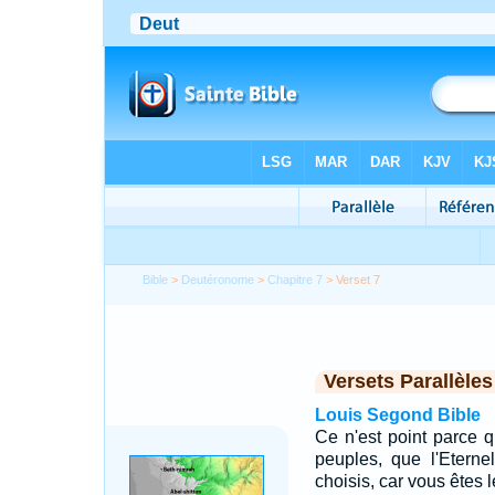
Bible
>
Deutéronome
>
Chapitre 7
> Verset 7
Versets Parallèles
Louis Segond Bible
Ce n'est point parce 
peuples, que l'Eterne
choisis, car vous êtes 