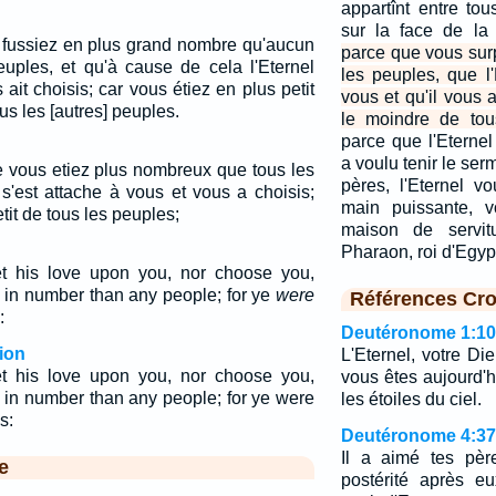
appartînt entre to
sur la face de la
 fussiez en plus grand nombre qu'aucun
parce que vous su
euples, et qu'à cause de cela l'Eternel
les peuples, que l'
 ait choisis; car vous étiez en plus petit
vous et qu'il vous 
s les [autres] peuples.
le moindre de tou
parce que l'Eternel
a voulu tenir le serm
e vous etiez plus nombreux que tous les
pères, l'Eternel vo
 s'est attache à vous et vous a choisis;
main puissante, v
tit de tous les peuples;
maison de servi
Pharaon, roi d'Egy
 his love upon you, nor choose you,
in number than any people; for ye
were
Références Cro
:
Deutéronome 1:10
ion
L'Eternel, votre Die
 his love upon you, nor choose you,
vous êtes aujourd'
in number than any people; for ye were
les étoiles du ciel.
s:
Deutéronome 4:37
Il a aimé tes père
e
postérité après eu