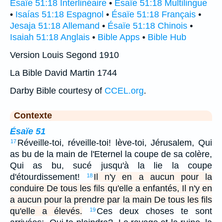
Ésaïe 51:18 Interlinéaire
•
Ésaïe 51:18 Multilingue
•
Isaías 51:18 Espagnol
•
Ésaïe 51:18 Français
•
Jesaja 51:18 Allemand
•
Ésaïe 51:18 Chinois
•
Isaiah 51:18 Anglais
•
Bible Apps
•
Bible Hub
Version Louis Segond 1910
La Bible David Martin 1744
Darby Bible courtesy of
CCEL.org
.
Contexte
Ésaïe 51
Réveille-toi, réveille-toi! lève-toi, Jérusalem, Qui
17
as bu de la main de l'Eternel la coupe de sa colère,
Qui as bu, sucé jusqu'à la lie la coupe
d'étourdissement!
Il n'y en a aucun pour la
18
conduire De tous les fils qu'elle a enfantés, Il n'y en
a aucun pour la prendre par la main De tous les fils
qu'elle a élevés.
Ces deux choses te sont
19