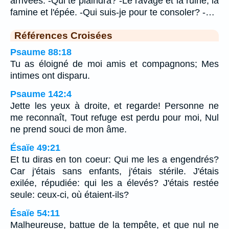
arrivées: -Qui te plaindra? -Le ravage et la ruine, la
famine et l'épée. -Qui suis-je pour te consoler? -…
Références Croisées
Psaume 88:18
Tu as éloigné de moi amis et compagnons; Mes
intimes ont disparu.
Psaume 142:4
Jette les yeux à droite, et regarde! Personne ne
me reconnaît, Tout refuge est perdu pour moi, Nul
ne prend souci de mon âme.
Ésaïe 49:21
Et tu diras en ton coeur: Qui me les a engendrés?
Car j'étais sans enfants, j'étais stérile. J'étais
exilée, répudiée: qui les a élevés? J'étais restée
seule: ceux-ci, où étaient-ils?
Ésaïe 54:11
Malheureuse, battue de la tempête, et que nul ne