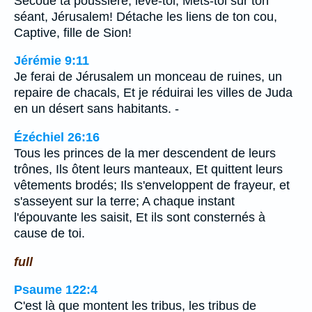
Secoue ta poussière, lève-toi, Mets-toi sur ton
séant, Jérusalem! Détache les liens de ton cou,
Captive, fille de Sion!
Jérémie 9:11
Je ferai de Jérusalem un monceau de ruines, un
repaire de chacals, Et je réduirai les villes de Juda
en un désert sans habitants. -
Ézéchiel 26:16
Tous les princes de la mer descendent de leurs
trônes, Ils ôtent leurs manteaux, Et quittent leurs
vêtements brodés; Ils s'enveloppent de frayeur, et
s'asseyent sur la terre; A chaque instant
l'épouvante les saisit, Et ils sont consternés à
cause de toi.
full
Psaume 122:4
C'est là que montent les tribus, les tribus de