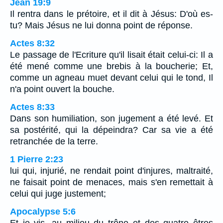
Jean 19:9
Il rentra dans le prétoire, et il dit à Jésus: D'où es-
tu? Mais Jésus ne lui donna point de réponse.
Actes 8:32
Le passage de l'Ecriture qu'il lisait était celui-ci: Il a
été mené comme une brebis à la boucherie; Et,
comme un agneau muet devant celui qui le tond, Il
n'a point ouvert la bouche.
Actes 8:33
Dans son humiliation, son jugement a été levé. Et
sa postérité, qui la dépeindra? Car sa vie a été
retranchée de la terre.
1 Pierre 2:23
lui qui, injurié, ne rendait point d'injures, maltraité,
ne faisait point de menaces, mais s'en remettait à
celui qui juge justement;
Apocalypse 5:6
Et je vis, au milieu du trône et des quatre êtres