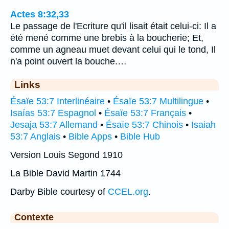
Actes 8:32,33
Le passage de l'Ecriture qu'il lisait était celui-ci: Il a
été mené comme une brebis à la boucherie; Et,
comme un agneau muet devant celui qui le tond, Il
n'a point ouvert la bouche.…
Links
Ésaïe 53:7 Interlinéaire
•
Ésaïe 53:7 Multilingue
•
Isaías 53:7 Espagnol
•
Ésaïe 53:7 Français
•
Jesaja 53:7 Allemand
•
Ésaïe 53:7 Chinois
•
Isaiah
53:7 Anglais
•
Bible Apps
•
Bible Hub
Version Louis Segond 1910
La Bible David Martin 1744
Darby Bible courtesy of
CCEL.org
.
Contexte