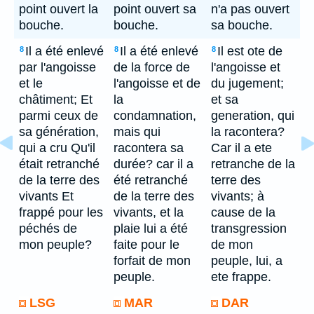
point ouvert la
point ouvert sa
n'a pas ouvert
bouche.
bouche.
sa bouche.
Il a été enlevé
Il a été enlevé
Il est ote de
8
8
8
par l'angoisse
de la force de
l'angoisse et
et le
l'angoisse et de
du jugement;
châtiment; Et
la
et sa
parmi ceux de
condamnation,
generation, qui
sa génération,
mais qui
la racontera?
qui a cru Qu'il
racontera sa
Car il a ete
était retranché
durée? car il a
retranche de la
de la terre des
été retranché
terre des
vivants Et
de la terre des
vivants; à
frappé pour les
vivants, et la
cause de la
péchés de
plaie lui a été
transgression
mon peuple?
faite pour le
de mon
forfait de mon
peuple, lui, a
peuple.
ete frappe.
LSG
MAR
DAR