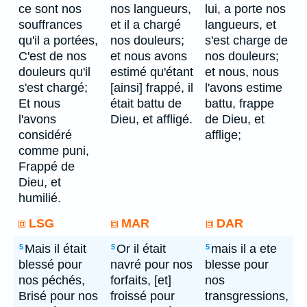
ce sont nos
nos langueurs,
lui, a porte nos
souffrances
et il a chargé
langueurs, et
qu'il a portées,
nos douleurs;
s'est charge de
C'est de nos
et nous avons
nos douleurs;
douleurs qu'il
estimé qu'étant
et nous, nous
s'est chargé;
[ainsi] frappé, il
l'avons estime
Et nous
était battu de
battu, frappe
l'avons
Dieu, et affligé.
de Dieu, et
considéré
afflige;
comme puni,
Frappé de
Dieu, et
humilié.
LSG
MAR
DAR
Mais il était
Or il était
mais il a ete
5
5
5
blessé pour
navré pour nos
blesse pour
nos péchés,
forfaits, [et]
nos
Brisé pour nos
froissé pour
transgressions,