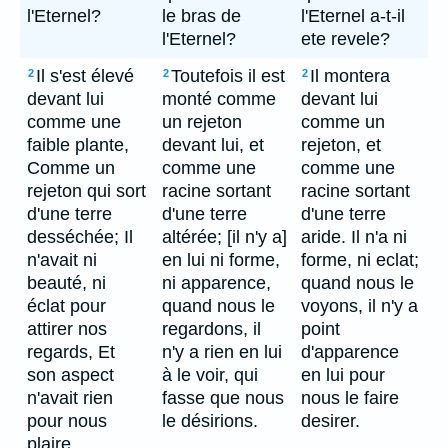
l'Eternel?
le bras de
l'Eternel a-t-il
l'Eternel?
ete revele?
Il s'est élevé
Toutefois il est
Il montera
2
2
2
devant lui
monté comme
devant lui
comme une
un rejeton
comme un
faible plante,
devant lui, et
rejeton, et
Comme un
comme une
comme une
rejeton qui sort
racine sortant
racine sortant
d'une terre
d'une terre
d'une terre
desséchée; Il
altérée; [il n'y a]
aride. Il n'a ni
n'avait ni
en lui ni forme,
forme, ni eclat;
beauté, ni
ni apparence,
quand nous le
éclat pour
quand nous le
voyons, il n'y a
attirer nos
regardons, il
point
regards, Et
n'y a rien en lui
d'apparence
son aspect
à le voir, qui
en lui pour
n'avait rien
fasse que nous
nous le faire
pour nous
le désirions.
desirer.
plaire.