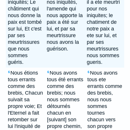
iniquités; Le
nos iniquités,
il a ete meurtri
châtiment qui
l'amende qui
pour nos
nous donne la
nous apporte la
iniquites; le
paix est tombé
paix a été sur
chatiment de
sur lui, Et c'est
lui, et par sa
notre paix a
par ses
meurtrissure
ete sur lui, et
meurtrissures
nous avons la
par ses
que nous
guérison.
meurtrissures
sommes
nous sommes
guéris.
gueris.
Nous étions
Nous avons
Nous avons
6
6
6
tous errants
tous été errants
tous ete
comme des
comme des
errants comme
brebis, Chacun
brebis; nous
des brebis,
suivait sa
nous sommes
nous nous
propre voie; Et
détournés
sommes
l'Eternel a fait
chacun en
tournes
retomber sur
[suivant] son
chacun vers
lui l'iniquité de
propre chemin,
son propre