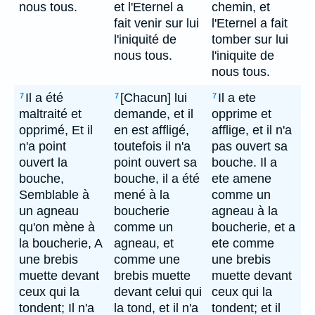
nous tous.
et l'Eternel a
chemin, et
fait venir sur lui
l'Eternel a fait
l'iniquité de
tomber sur lui
nous tous.
l'iniquite de
nous tous.
Il a été
[Chacun] lui
Il a ete
7
7
7
maltraité et
demande, et il
opprime et
opprimé, Et il
en est affligé,
afflige, et il n'a
n'a point
toutefois il n'a
pas ouvert sa
ouvert la
point ouvert sa
bouche. Il a
bouche,
bouche, il a été
ete amene
Semblable à
mené à la
comme un
un agneau
boucherie
agneau à la
qu'on mène à
comme un
boucherie, et a
la boucherie, A
agneau, et
ete comme
une brebis
comme une
une brebis
muette devant
brebis muette
muette devant
ceux qui la
devant celui qui
ceux qui la
tondent; Il n'a
la tond, et il n'a
tondent; et il