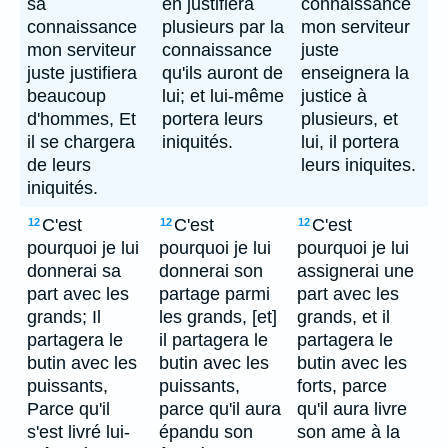
sa
en justifiera
connaissance
connaissance
plusieurs par la
mon serviteur
mon serviteur
connaissance
juste
juste justifiera
qu'ils auront de
enseignera la
beaucoup
lui; et lui-même
justice à
d'hommes, Et
portera leurs
plusieurs, et
il se chargera
iniquités.
lui, il portera
de leurs
leurs iniquites.
iniquités.
C'est
C'est
C'est
12
12
12
pourquoi je lui
pourquoi je lui
pourquoi je lui
donnerai sa
donnerai son
assignerai une
part avec les
partage parmi
part avec les
grands; Il
les grands, [et]
grands, et il
partagera le
il partagera le
partagera le
butin avec les
butin avec les
butin avec les
puissants,
puissants,
forts, parce
Parce qu'il
parce qu'il aura
qu'il aura livre
s'est livré lui-
épandu son
son ame à la