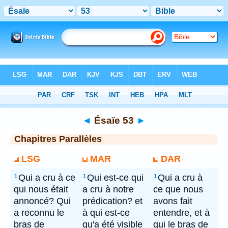
Bible
> Ésaïe 53
◄
Ésaïe 53
►
Chapitres Parallèles
LSG
MAR
DAR
Qui a cru à ce
Qui est-ce qui
Qui a cru à
1
1
1
qui nous était
a cru à notre
ce que nous
annoncé? Qui
prédication? et
avons fait
a reconnu le
à qui est-ce
entendre, et à
bras de
qu'a été visible
qui le bras de