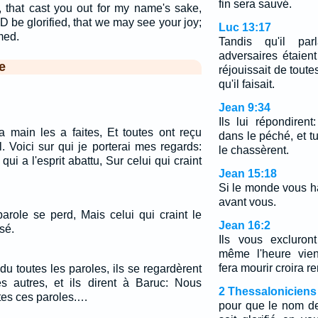
fin sera sauvé.
, that cast you out for my name's sake,
 be glorified, that we may see your joy;
Luc 13:17
med.
Tandis qu'il par
adversaires étaient
e
réjouissait de tout
qu'il faisait.
Jean 9:34
Ils lui répondiren
 main les a faites, Et toutes ont reçu
dans le péché, et t
el. Voici sur qui je porterai mes regards:
le chassèrent.
 qui a l'esprit abattu, Sur celui qui craint
Jean 15:18
Si le monde vous ha
avant vous.
arole se perd, Mais celui qui craint le
Jean 16:2
sé.
Ils vous excluron
même l'heure vie
fera mourir croira r
du toutes les paroles, ils se regardèrent
es autres, et ils dirent à Baruc: Nous
2 Thessaloniciens
utes ces paroles.…
pour que le nom d