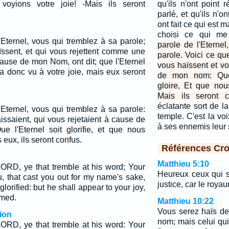
voyions votre joie! -Mais ils seront
qu'ils n'ont point 
parlé, et qu'ils n'o
ont fait ce qui est m
choisi ce qui me
'Eternel, vous qui tremblez à sa parole;
parole de l'Eterne
ïssent, et qui vous rejettent comme une
parole. Voici ce qu
ause de mon Nom, ont dit; que l'Eternel
vous haïssent et v
ra donc vu à votre joie, mais eux seront
de mon nom: Que 
gloire, Et que nou
Mais ils seront c
éclatante sort de la
'Eternel, vous qui tremblez à sa parole:
temple. C'est la voi
issaient, qui vous rejetaient à cause de
à ses ennemis leur 
e l'Eternel soit glorifie, et que nous
 eux, ils seront confus.
Références Cro
Matthieu 5:10
LORD, ye that tremble at his word; Your
Heureux ceux qui s
u, that cast you out for my name's sake,
justice, car le roya
lorified: but he shall appear to your joy,
amed.
Matthieu 10:22
Vous serez haïs d
ion
nom; mais celui qui
LORD, ye that tremble at his word: Your