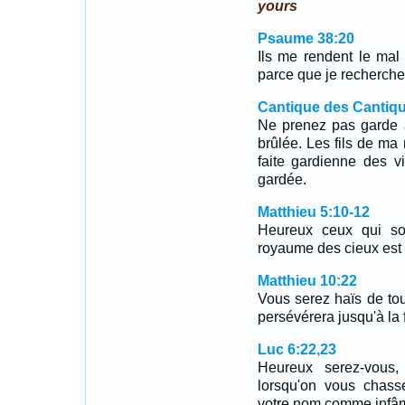
yours
Psaume 38:20
Ils me rendent le mal 
parce que je recherche 
Cantique des Cantiqu
Ne prenez pas garde à 
brûlée. Les fils de ma 
faite gardienne des v
gardée.
Matthieu 5:10-12
Heureux ceux qui son
royaume des cieux est
Matthieu 10:22
Vous serez haïs de to
persévérera jusqu'à la 
Luc 6:22,23
Heureux serez-vous,
lorsqu'on vous chasse
votre nom comme infâm