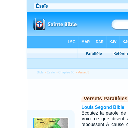
Bible
>
Ésaïe
>
Chapitre 66
> Verset 5
Versets Parallèles
Louis Segond Bible
Ecoutez la parole de 
Voici ce que disent 
repoussent A cause 