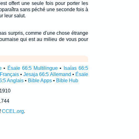
st offert une seule fois pour porter les
pparaîtra sans péché une seconde fois à
r leur salut.
pas surpris, comme d'une chose étrange
fournaise qui est au milieu de vous pour
e
•
Ésaïe 66:5 Multilingue
•
Isaías 66:5
 Français
•
Jesaja 66:5 Allemand
•
Ésaïe
6:5 Anglais
•
Bible Apps
•
Bible Hub
 1910
1744
f
CCEL.org
.