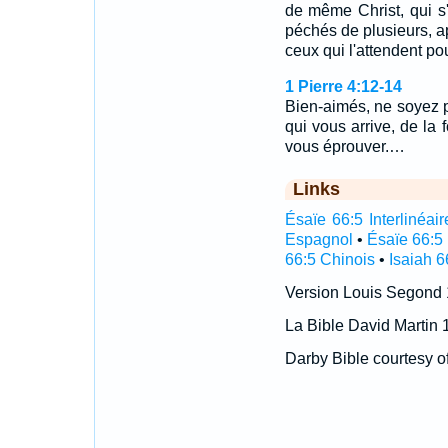
de même Christ, qui s'e
péchés de plusieurs, a
ceux qui l'attendent pou
1 Pierre 4:12-14
Bien-aimés, ne soyez 
qui vous arrive, de la 
vous éprouver.…
Links
Ésaïe 66:5 Interlinéair
Espagnol
•
Ésaïe 66:5
66:5 Chinois
•
Isaiah 6
Version Louis Segond
La Bible David Martin 
Darby Bible courtesy o