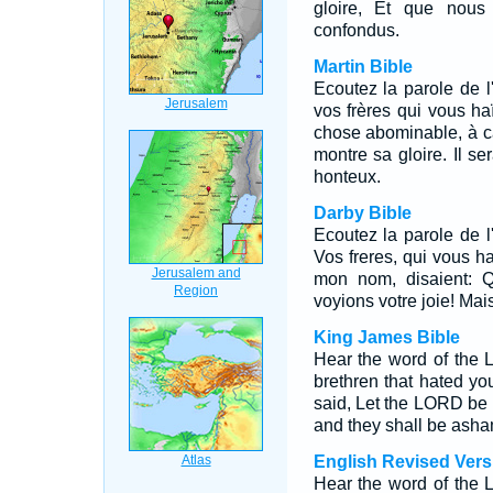
gloire, Et que nous 
confondus.
Martin Bible
Ecoutez la parole de l
vos frères qui vous ha
chose abominable, à c
montre sa gloire. Il se
honteux.
Darby Bible
Ecoutez la parole de l
Vos freres, qui vous ha
mon nom, disaient: Qu
voyions votre joie! Mais
King James Bible
Hear the word of the 
brethren that hated yo
said, Let the LORD be g
and they shall be ash
English Revised Vers
Hear the word of the 