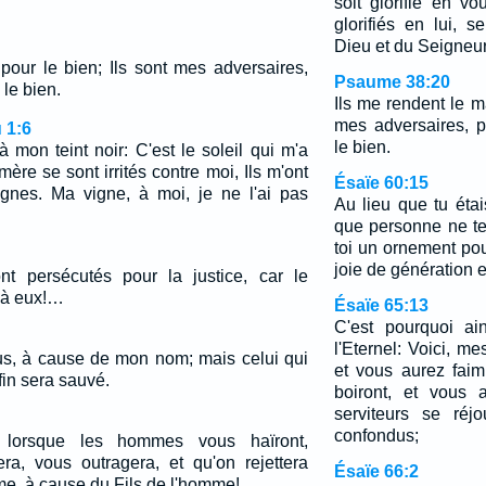
soit glorifié en v
glorifiés en lui, 
Dieu et du Seigneur
pour le bien; Ils sont mes adversaires,
Psaume 38:20
le bien.
Ils me rendent le ma
mes adversaires, 
 1:6
le bien.
mon teint noir: C'est le soleil qui m'a
mère se sont irrités contre moi, Ils m'ont
Ésaïe 60:15
ignes. Ma vigne, à moi, je ne l'ai pas
Au lieu que tu étai
que personne ne te 
toi un ornement pou
joie de génération 
t persécutés pour la justice, car le
 à eux!…
Ésaïe 65:13
C'est pourquoi ai
l'Eternel: Voici, m
us, à cause de mon nom; mais celui qui
et vous aurez faim
fin sera sauvé.
boiront, et vous 
serviteurs se réj
confondus;
 lorsque les hommes vous haïront,
ra, vous outragera, et qu'on rejettera
Ésaïe 66:2
e, à cause du Fils de l'homme!…