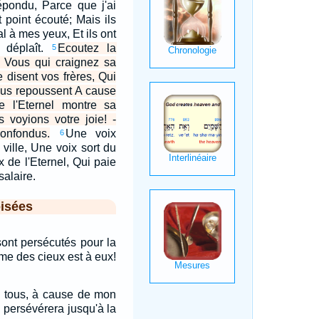
répondu, Parce que j'ai
nt point écouté; Mais ils
al à mes yeux, Et ils ont
 déplaît.
Ecoutez la
5
l, Vous qui craignez sa
e disent vos frères, Qui
ous repoussent A cause
l'Eternel montre sa
s voyions votre joie! -
onfondus.
Une voix
6
 ville, Une voix sort du
x de l'Eternel, Qui paie
salaire.
isées
ont persécutés pour la
ume des cieux est à eux!
e tous, à cause de mon
 persévérera jusqu'à la