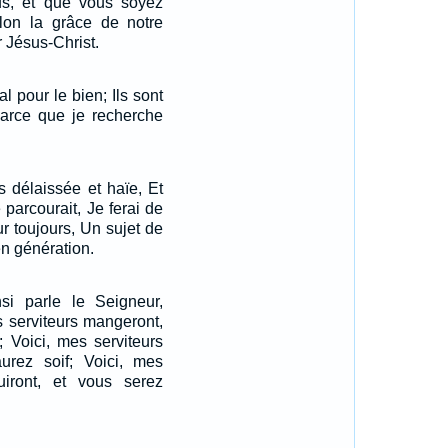
ous, et que vous soyez
selon la grâce de notre
 Jésus-Christ.
l pour le bien; Ils sont
parce que je recherche
s délaissée et haïe, Et
parcourait, Je ferai de
r toujours, Un sujet de
en génération.
nsi parle le Seigneur,
es serviteurs mangeront,
; Voici, mes serviteurs
aurez soif; Voici, mes
ouiront, et vous serez