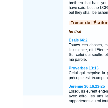
brethren that hate you
have said, Let the LORD
but they shall be asha
Trésor de l'Écritur
he that
Ésaïe 66:2
Toutes ces choses, ma
l'existence, dit l'Etern
Sur celui qui souffre et
ma parole.
Proverbes 13:13
Celui qui méprise la p
précepte est récompen
Jérémie 36:16,23-25
Lorsqu'ils eurent enten
avec effroi les uns l
rapporterons au roi to