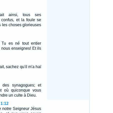
lait ainsi, tous ses
 confus, et la foule se
es les choses glorieuses
t: Tu es né tout entier
u nous enseignes! Et ils
it, sachez qu'il m'a haï
t des synagogues; et
nt où quiconque vous
endre un culte à Dieu.
 1:12
e notre Seigneur Jésus