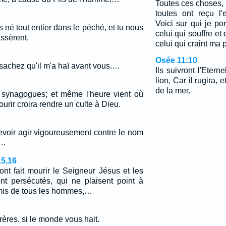
Toutes ces choses, 
toutes ont reçu l'e
Voici sur qui je po
es né tout entier dans le péché, et tu nous
celui qui souffre et 
assèrent.
celui qui craint ma 
Osée 11:10
 sachez qu'il m'a haï avant vous.…
Ils suivront l'Eter
lion, Car il rugira, 
de la mer.
s synagogues; et même l'heure vient où
rir croira rendre un culte à Dieu.
devoir agir vigoureusement contre le nom
.…
15,16
ont fait mourir le Seigneur Jésus et les
nt persécutés, qui ne plaisent point à
emis de tous les hommes,…
ères, si le monde vous hait.