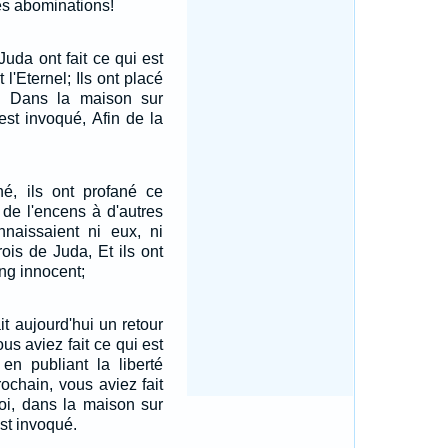
es abominations!
Juda ont fait ce qui est
l'Eternel; Ils ont placé
s Dans la maison sur
st invoqué, Afin de la
né, ils ont profané ce
rt de l'encens à d'autres
naissaient ni eux, ni
rois de Juda, Et ils ont
ang innocent;
it aujourd'hui un retour
s aviez fait ce qui est
en publiant la liberté
ochain, vous aviez fait
oi, dans la maison sur
st invoqué.