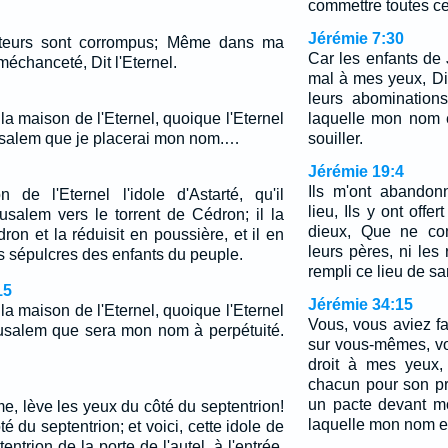
commettre toutes c
Jérémie 7:30
cateurs sont corrompus; Même dans ma
Car les enfants de 
méchanceté, Dit l'Eternel.
mal à mes yeux, Dit 
leurs abomination
 la maison de l'Eternel, quoique l'Eternel
laquelle mon nom e
rusalem que je placerai mon nom.…
souiller.
Jérémie 19:4
Ils m'ont abandon
n de l'Eternel l'idole d'Astarté, qu'il
lieu, Ils y ont offe
usalem vers le torrent de Cédron; il la
dieux, Que ne con
ron et la réduisit en poussière, et il en
leurs pères, ni les 
es sépulcres des enfants du peuple.
rempli ce lieu de s
15
Jérémie 34:15
 la maison de l'Eternel, quoique l'Eternel
Vous, vous aviez fa
érusalem que sera mon nom à perpétuité.
sur vous-mêmes, vou
droit à mes yeux, 
chacun pour son pr
un pacte devant m
mme, lève les yeux du côté du septentrion!
laquelle mon nom e
é du septentrion; et voici, cette idole de
tentrion de la porte de l'autel, à l'entrée.