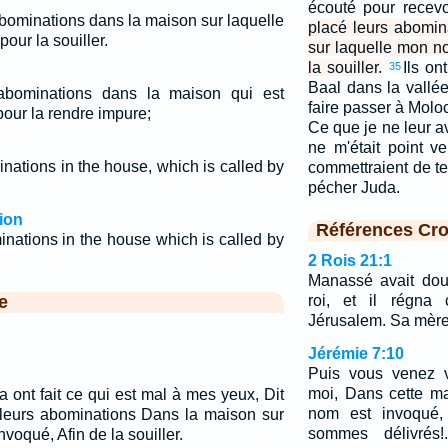
écouté pour recevoi
abominations dans la maison sur laquelle
placé leurs abomi
our la souiller.
sur laquelle mon n
la souiller.
Ils on
35
Baal dans la vall
 abominations dans la maison qui est
faire passer à Moloc l
our la rendre impure;
Ce que je ne leur av
ne m'était point v
inations in the house, which is called by
commettraient de te
pécher Juda.
ion
Références Cro
inations in the house which is called by
2 Rois 21:1
Manassé avait douz
e
roi, et il régna 
Jérusalem. Sa mère
Jérémie 7:10
Puis vous venez v
moi, Dans cette m
 ont fait ce qui est mal à mes yeux, Dit
nom est invoqué,
cé leurs abominations Dans la maison sur
sommes délivrés!
voqué, Afin de la souiller.