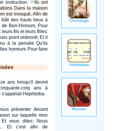
r instruction.
Ils ont
34
nations Dans la maison
om est invoqué, Afin de
t bâti des hauts lieux à
ée de Ben-Hinnom, Pour
eurs fils et leurs filles:
ais point ordonné; Et il
enu à la pensée Qu'ils
lles horreurs Pour faire
isées
e ans lorsqu'il devint
cinquante-cinq ans à
 s'appelait Hephtsiba.
ous présenter devant
aison sur laquelle mon
 Et vous dites: Nous
... Et c'est afin de