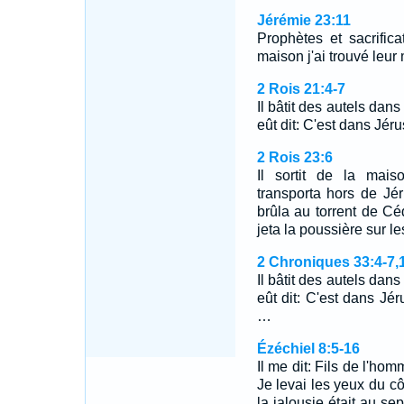
Jérémie 23:11
Prophètes et sacrifi
maison j'ai trouvé leur 
2 Rois 21:4-7
Il bâtit des autels dans
eût dit: C'est dans Jé
2 Rois 23:6
Il sortit de la maiso
transporta hors de Jér
brûla au torrent de Céd
jeta la poussière sur l
2 Chroniques 33:4-7,
Il bâtit des autels dans
eût dit: C'est dans J
…
Ézéchiel 8:5-16
Il me dit: Fils de l'ho
Je levai les yeux du côt
la jalousie était au sep