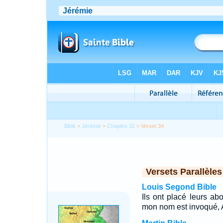
Bible
>
Jérémie
>
Chapitre 32
> Verset 34
Versets Parallèles
Louis Segond Bible
Ils ont placé leurs a
mon nom est invoqué, Af