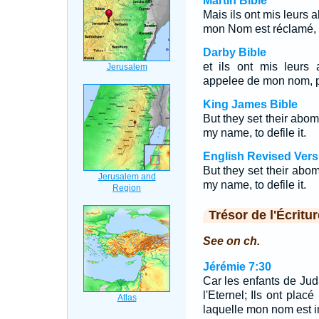
Martin Bible
Mais ils ont mis leurs 
mon Nom est réclamé, p
Darby Bible
et ils ont mis leurs
appelee de mon nom, p
King James Bible
But they set their abom
my name, to defile it.
English Revised Vers
But they set their abom
my name, to defile it.
Trésor de l'Écritur
See on ch.
Jérémie 7:30
Car les enfants de Juda
l'Eternel; Ils ont pla
laquelle mon nom est in