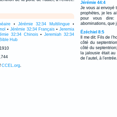
Jérémie 44:4
Je vous ai envoyé t
prophètes, je les a
pour vous dire:
abominations, que j
néaire
•
Jérémie 32:34 Multilingue
•
nol
•
Jérémie 32:34 Français
•
Jeremia
Ézéchiel 8:5
rémie 32:34 Chinois
•
Jeremiah 32:34
Il me dit: Fils de l
Bible Hub
côté du septentrio
côté du septentrion;
 1910
la jalousie était au
1744
de l'autel, à l'entrée
f
CCEL.org
.