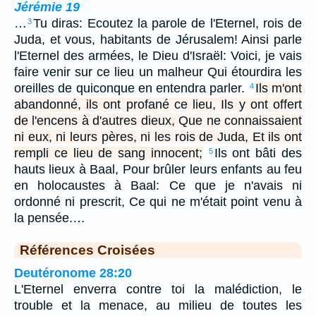
Jérémie 19
…
Tu diras: Ecoutez la parole de l'Eternel, rois de
3
Juda, et vous, habitants de Jérusalem! Ainsi parle
l'Eternel des armées, le Dieu d'Israël: Voici, je vais
faire venir sur ce lieu un malheur Qui étourdira les
oreilles de quiconque en entendra parler.
Ils m'ont
4
abandonné, ils ont profané ce lieu, Ils y ont offert
de l'encens à d'autres dieux, Que ne connaissaient
ni eux, ni leurs pères, ni les rois de Juda, Et ils ont
rempli ce lieu de sang innocent;
Ils ont bâti des
5
hauts lieux à Baal, Pour brûler leurs enfants au feu
en holocaustes à Baal: Ce que je n'avais ni
ordonné ni prescrit, Ce qui ne m'était point venu à
la pensée.…
Références Croisées
Deutéronome 28:20
L'Eternel enverra contre toi la malédiction, le
trouble et la menace, au milieu de toutes les