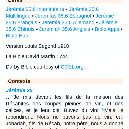
Jérémie 35:6 Interlinéaire
•
Jérémie 35:6
Multilingue
•
Jeremías 35:6 Espagnol
•
Jérémie
35:6 Français
•
Jeremia 35:6 Allemand
•
Jérémie
35:6 Chinois
•
Jeremiah 35:6 Anglais
•
Bible Apps
•
Bible Hub
Version Louis Segond 1910
La Bible David Martin 1744
Darby Bible courtesy of
CCEL.org
.
Contexte
Jérémie 35
…
Je mis devant les fils de la maison des
5
Récabites des coupes pleines de vin, et des
calices, et je leur dis: Buvez du vin!
Mais ils
6
répondirent: Nous ne buvons pas de vin; car
Jonadab, fils de Récab, notre père, nous a donné