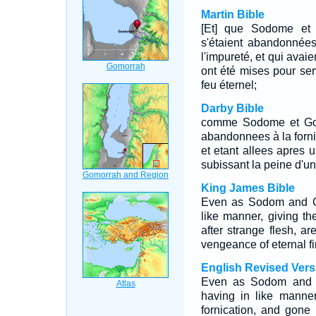
Martin Bible
[Et] que Sodome et G
s'étaient abandonnée
l'impureté, et qui avai
ont été mises pour ser
feu éternel;
Darby Bible
comme Sodome et Gomor
abandonnees à la forn
et etant allees apres 
subissant la peine d'un
King James Bible
Even as Sodom and Go
like manner, giving th
after strange flesh, ar
vengeance of eternal fi
English Revised Vers
Even as Sodom and G
having in like manne
fornication, and gone 