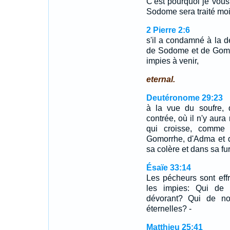
C'est pourquoi je vous
Sodome sera traité moi
2 Pierre 2:6
s'il a condamné à la de
de Sodome et de Gomo
impies à venir,
eternal.
Deutéronome 29:23
à la vue du soufre, 
contrée, où il n'y aura
qui croisse, comme
Gomorrhe, d'Adma et d
sa colère et dans sa fur
Ésaïe 33:14
Les pécheurs sont eff
les impies: Qui de 
dévorant? Qui de no
éternelles? -
Matthieu 25:41