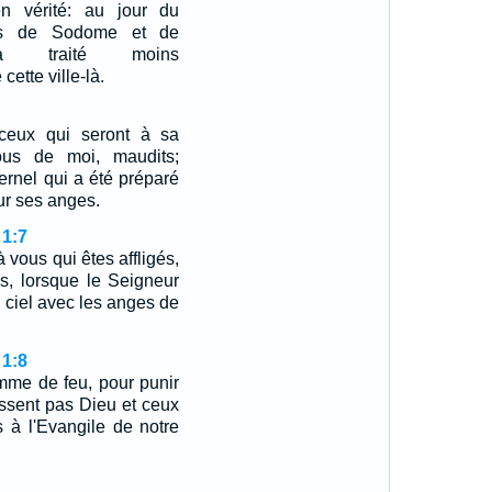
n vérité: au jour du
ys de Sodome et de
ra traité moins
ette ville-là.
 ceux qui seront à sa
ous de moi, maudits;
ternel qui a été préparé
ur ses anges.
 1:7
 vous qui êtes affligés,
s, lorsque le Seigneur
 ciel avec les anges de
 1:8
amme de feu, pour punir
ssent pas Dieu et ceux
s à l'Evangile de notre