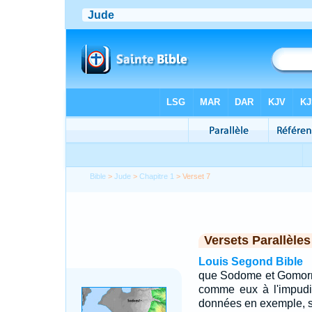
Bible
>
Jude
>
Chapitre 1
> Verset 7
Versets Parallèles
Louis Segond Bible
que Sodome et Gomorrhe 
comme eux à l'impudic
données en exemple, su