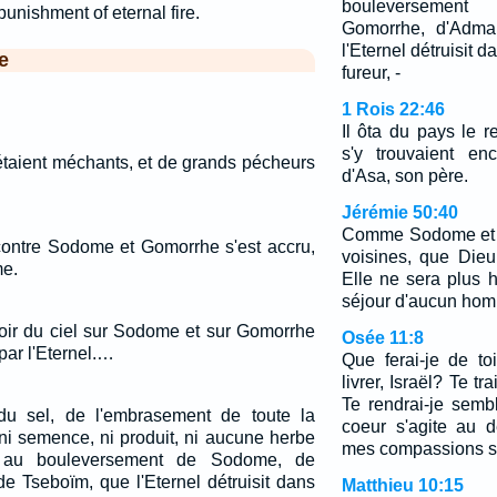
bouleverseme
punishment of eternal fire.
Gomorrhe, d'Adma
l'Eternel détruisit 
e
fureur, -
1 Rois 22:46
Il ôta du pays le r
s'y trouvaient en
aient méchants, et de grands pécheurs
d'Asa, son père.
Jérémie 50:40
Comme Sodome et G
i contre Sodome et Gomorrhe s'est accru,
voisines, que Dieu d
me.
Elle ne sera plus h
séjour d'aucun ho
uvoir du ciel sur Sodome et sur Gomorrhe
Osée 11:8
 par l'Eternel.…
Que ferai-je de to
livrer, Israël? Te 
Te rendrai-je sem
du sel, de l'embrasement de toute la
coeur s'agite au 
 ni semence, ni produit, ni aucune herbe
mes compassions s
 au bouleversement de Sodome, de
e Tseboïm, que l'Eternel détruisit dans
Matthieu 10:15