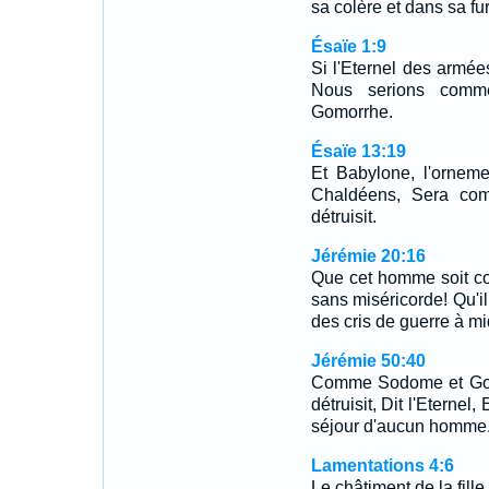
sa colère et dans sa fur
Ésaïe 1:9
Si l'Eternel des armée
Nous serions comm
Gomorrhe.
Ésaïe 13:19
Et Babylone, l'ornem
Chaldéens, Sera co
détruisit.
Jérémie 20:16
Que cet homme soit com
sans miséricorde! Qu'i
des cris de guerre à mi
Jérémie 50:40
Comme Sodome et Gomor
détruisit, Dit l'Eternel
séjour d'aucun homme
Lamentations 4:6
Le châtiment de la fill