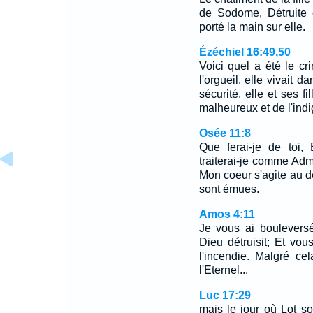
de Sodome, Détruite 
porté la main sur elle.
Ézéchiel 16:49,50
Voici quel a été le c
l'orgueil, elle vivait 
sécurité, elle et ses f
malheureux et de l'ind
Osée 11:8
Que ferai-je de toi, 
traiterai-je comme Ad
Mon coeur s'agite au 
sont émues.
Amos 4:11
Je vous ai boulever
Dieu détruisit; Et vo
l'incendie. Malgré ce
l'Eternel...
Luc 17:29
mais le jour où Lot s