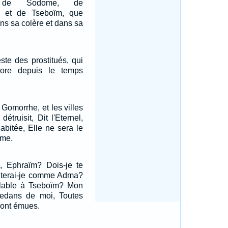
nt de Sodome, de
 et de Tseboïm, que
dans sa colère et dans sa
este des prostitués, qui
core depuis le temps
omorrhe, et les villes
étruisit, Dit l'Eternel,
abitée, Elle ne sera le
mme.
i, Ephraïm? Dois-je te
traiterai-je comme Adma?
blable à Tseboïm? Mon
dedans de moi, Toutes
ont émues.