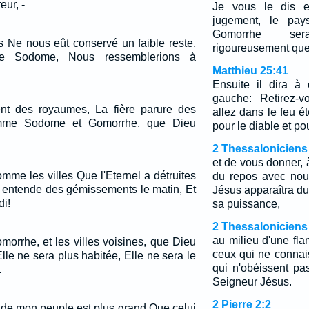
eur, -
Je vous le dis e
jugement, le pa
Gomorrhe se
s Ne nous eût conservé un faible reste,
rigoureusement que c
e Sodome, Nous ressemblerions à
Matthieu 25:41
Ensuite il dira à
gauche: Retirez-v
ent des royaumes, La fière parure des
allez dans le feu é
mme Sodome et Gomorrhe, que Dieu
pour le diable et po
2 Thessaloniciens
et de vous donner, à
me les villes Que l'Eternel a détruites
du repos avec nou
l entende des gémissements le matin, Et
Jésus apparaîtra du
di!
sa puissance,
2 Thessaloniciens
au milieu d'une fl
rhe, et les villes voisines, que Dieu
ceux qui ne connai
, Elle ne sera plus habitée, Elle ne sera le
qui n'obéissent pa
.
Seigneur Jésus.
2 Pierre 2:2
e de mon peuple est plus grand Que celui