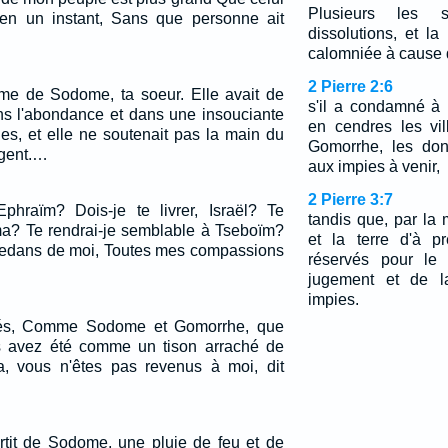
Plusieurs les s
en un instant, Sans que personne ait
dissolutions, et la
calomniée à cause 
2 Pierre 2:6
rime de Sodome, ta soeur. Elle avait de
s'il a condamné à l
dans l'abondance et dans une insouciante
en cendres les vi
illes, et elle ne soutenait pas la main du
Gomorrhe, les do
igent.…
aux impies à venir,
2 Pierre 3:7
Ephraïm? Dois-je te livrer, Israël? Te
tandis que, par la
ma? Te rendrai-je semblable à Tseboïm?
et la terre d'à p
dedans de moi, Toutes mes compassions
réservés pour le 
jugement et de 
impies.
sés, Comme Sodome et Gomorrhe, que
us avez été comme un tison arraché de
la, vous n'êtes pas revenus à moi, dit
ortit de Sodome, une pluie de feu et de