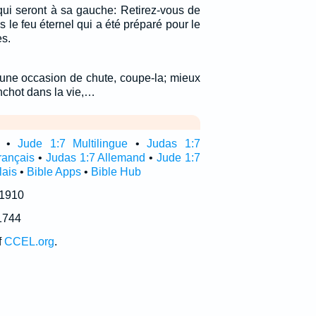
 qui seront à sa gauche: Retirez-vous de
s le feu éternel qui a été préparé pour le
es.
i une occasion de chute, coupe-la; mieux
nchot dans la vie,…
•
Jude 1:7 Multilingue
•
Judas 1:7
rançais
•
Judas 1:7 Allemand
•
Jude 1:7
lais
•
Bible Apps
•
Bible Hub
 1910
1744
f
CCEL.org
.