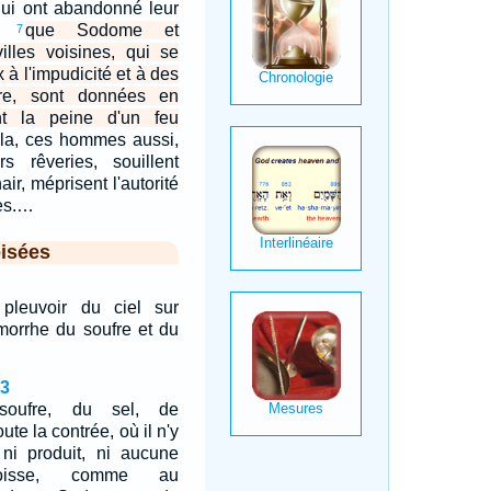
 qui ont abandonné leur
e;
que Sodome et
7
illes voisines, qui se
 à l'impudicité et à des
ure, sont données en
nt la peine d'un feu
la, ces hommes aussi,
rs rêveries, souillent
air, méprisent l'autorité
res.…
isées
t pleuvoir du ciel sur
orrhe du soufre et du
.
23
oufre, du sel, de
te la contrée, où il n'y
ni produit, ni aucune
oisse, comme au