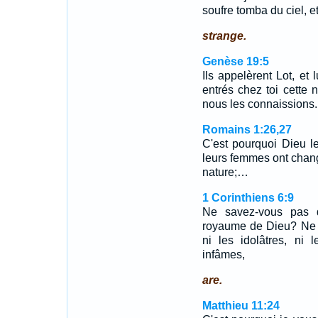
soufre tomba du ciel, et 
strange.
Genèse 19:5
Ils appelèrent Lot, et
entrés chez toi cette n
nous les connaissions.
Romains 1:26,27
C'est pourquoi Dieu l
leurs femmes ont changé
nature;…
1 Corinthiens 6:9
Ne savez-vous pas qu
royaume de Dieu? Ne v
ni les idolâtres, ni 
infâmes,
are.
Matthieu 11:24