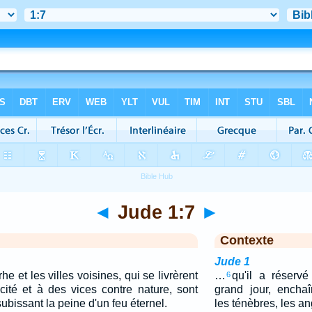
◄
Jude 1:7
►
Contexte
Jude 1
et les villes voisines, qui se livrèrent
…
qu'il a réserv
6
ité et à des vices contre nature, sont
grand jour, encha
bissant la peine d'un feu éternel.
les ténèbres, les a