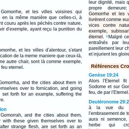
leur dignité, mais
propre demeur
omorrhe, et les villes voisines qui
Gomorrhe et les v
s en la même manière que celles-ci, à
livrèrent comme eux
ent couru après les péchés contre nature,
vices contre nat
vir d'exemple, ayant reçu la punition du
exemple, subissa
éternel.
Malgré ce
8
entraînés par leu
pareillement leur ch
rhe, et les villes d'alentour, s'etant
et injurient les gloi
ication de la meme maniere que ceux-là,
une autre chair, sont là comme exemple,
Références Cro
 feu eternel.
Genèse 19:24
Alors l'Eternel fi
morrha, and the cities about them in
Sodome et sur Gom
emselves over to fornication, and going
feu, de par l'Eternel
e set forth for an example, suffering the
re.
Deutéronome 29:
à la vue du s
ion
l'embrasement de tou
omorrah, and the cities about them,
aura ni semence, 
r with these given themselves over to
herbe qui cr
after strange flesh, are set forth as an