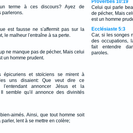
Proverbes 10:19
 un terme à ces discours? Ayez de
Celui qui parle b
s parlerons.
de pécher, Mais celu
est un homme prude
Ecclésiaste 5:3
e est fausse ne s'affermit pas sur la
Car, si les songes 
t, le malheur l'entraîne à sa perte.
des occupations, l
fait entendre da
oup ne manque pas de pécher, Mais celui
paroles.
est un homme prudent.
 épicuriens et stoïciens se mirent à
 les uns disaient: Que veut dire ce
s, l'entendant annoncer Jésus et la
: Il semble qu'il annonce des divinités
 bien-aimés. Ainsi, que tout homme soit
 parler, lent à se mettre en colère;