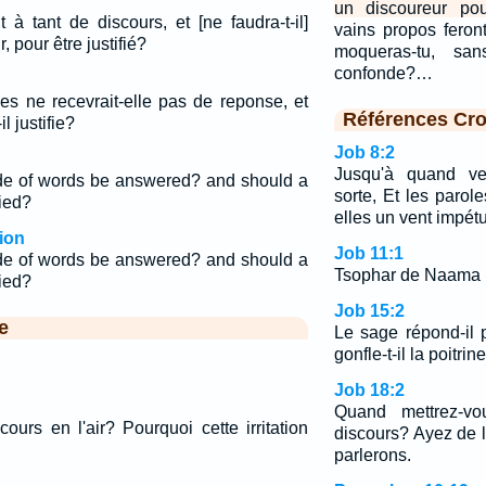
un discoureur pou
 à tant de discours, et [ne faudra-t-il]
vains propos feront
, pour être justifié?
moqueras-tu, sa
confonde?…
es ne recevrait-elle pas de reponse, et
Références Cro
l justifie?
Job 8:2
Jusqu'à quand veu
ude of words be answered? and should a
sorte, Et les parol
fied?
elles un vent impé
ion
Job 11:1
ude of words be answered? and should a
Tsophar de Naama pri
fied?
Job 15:2
e
Le sage répond-il 
gonfle-t-il la poitrin
Job 18:2
Quand mettrez-v
ours en l'air? Pourquoi cette irritation
discours? Ayez de l
parlerons.