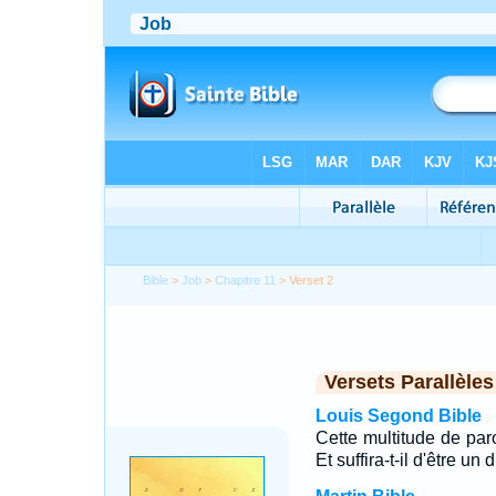
Bible
>
Job
>
Chapitre 11
> Verset 2
Versets Parallèles
Louis Segond Bible
Cette multitude de paro
Et suffira-t-il d'être u