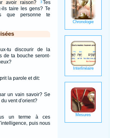
r avoir raison?
Tes
3
-ils taire les gens? Te
ns que personne te
isées
x-tu discourir de la
es de ta bouche seront-
tueux?
t la parole et dit:
par un vain savoir? Se
e du vent d'orient?
ous un terme à ces
'intelligence, puis nous