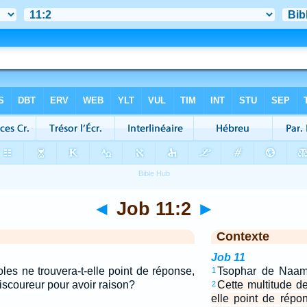
◄
Job 11:2
►
Contexte
Job 11
les ne trouvera-t-elle point de réponse,
Tsophar de Naama 
1
n discoureur pour avoir raison?
Cette multitude de
2
elle point de répons