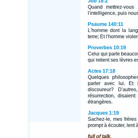
Job 18:2
Quand mettrez-vous
l'intelligence, puis nou
Psaume 140:11
L'homme dont la langu
terre; Et l'homme violen
Proverbes 10:19
Celui qui parle beauc
qui retient ses lèvres 
Actes 17:18
Quelques philosophes
parler avec lui. Et
discoureur? D'autre
résurrection, disaient
étrangères.
Jacques 1:19
Sachez-le, mes frères
prompt à écouter, lent à
full of talk.