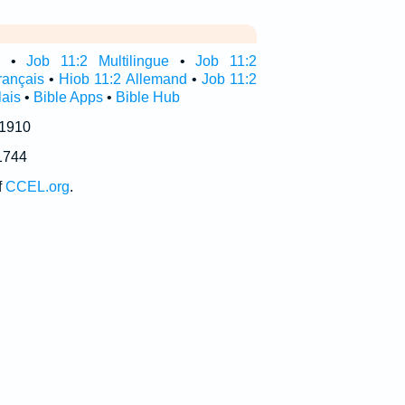
•
Job 11:2 Multilingue
•
Job 11:2
rançais
•
Hiob 11:2 Allemand
•
Job 11:2
lais
•
Bible Apps
•
Bible Hub
 1910
1744
f
CCEL.org
.