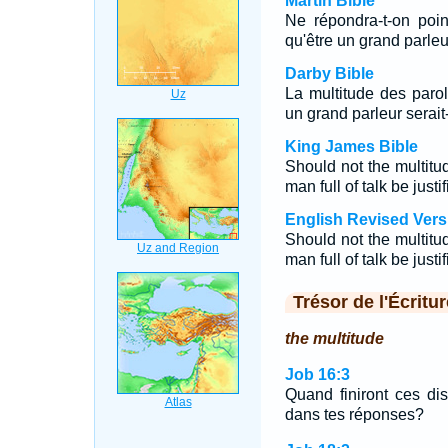
Martin Bible
Ne répondra-t-on point
qu'être un grand parleur
Darby Bible
La multitude des parol
un grand parleur serait-i
King James Bible
Should not the multit
man full of talk be justi
English Revised Vers
Should not the multit
man full of talk be justi
Trésor de l'Écritur
the multitude
Job 16:3
Quand finiront ces disc
dans tes réponses?