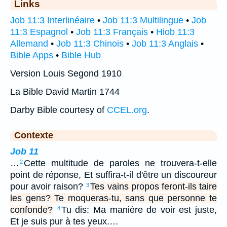
Links
Job 11:3 Interlinéaire
•
Job 11:3 Multilingue
•
Job
11:3 Espagnol
•
Job 11:3 Français
•
Hiob 11:3
Allemand
•
Job 11:3 Chinois
•
Job 11:3 Anglais
•
Bible Apps
•
Bible Hub
Version Louis Segond 1910
La Bible David Martin 1744
Darby Bible courtesy of
CCEL.org
.
Contexte
Job 11
…
Cette multitude de paroles ne trouvera-t-elle
2
point de réponse, Et suffira-t-il d'être un discoureur
pour avoir raison?
Tes vains propos feront-ils taire
3
les gens? Te moqueras-tu, sans que personne te
confonde?
Tu dis: Ma manière de voir est juste,
4
Et je suis pur à tes yeux.…