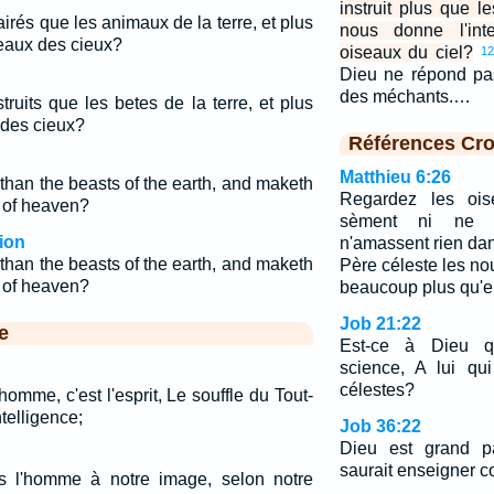
instruit plus que l
irés que les animaux de la terre, et plus
nous donne l'inte
seaux des cieux?
oiseaux du ciel?
1
Dieu ne répond pas
des méchants.…
ruits que les betes de la terre, et plus
 des cieux?
Références Cro
Matthieu 6:26
han the beasts of the earth, and maketh
Regardez les ois
s of heaven?
sèment ni ne m
ion
n'amassent rien dan
han the beasts of the earth, and maketh
Père céleste les no
s of heaven?
beaucoup plus qu'
Job 21:22
e
Est-ce à Dieu q
science, A lui qu
célestes?
homme, c'est l'esprit, Le souffle du Tout-
telligence;
Job 36:22
Dieu est grand p
saurait enseigner 
ns l'homme à notre image, selon notre