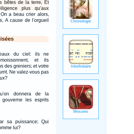
es bêtes de la terre, Et
lligence plus qu'aux
On a beau crier alors,
2
, A cause de l'orgueil
isées
eaux du ciel: ils ne
oissonnent, et ils
s des greniers; et votre
urrit. Ne valez-vous pas
eux?
u'on donnera de la
i gouverne les esprits
ar sa puissance; Qui
comme lui?