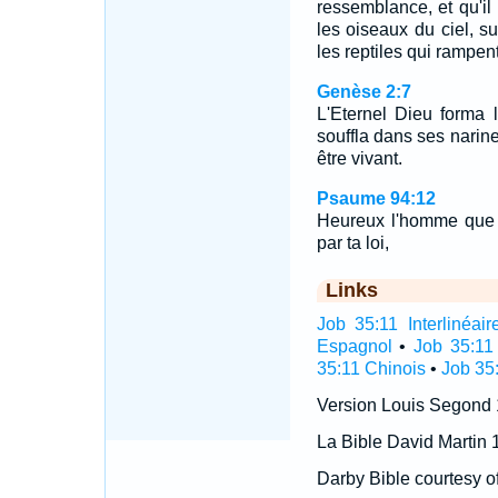
ressemblance, et qu'il
les oiseaux du ciel, sur
les reptiles qui rampent 
Genèse 2:7
L'Eternel Dieu forma 
souffla dans ses narine
être vivant.
Psaume 94:12
Heureux l'homme que tu
par ta loi,
Links
Job 35:11 Interlinéair
Espagnol
•
Job 35:11
35:11 Chinois
•
Job 35
Version Louis Segond
La Bible David Martin 
Darby Bible courtesy o