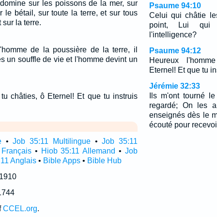
 domine sur les poissons de la mer, sur
Psaume 94:10
 le bétail, sur toute la terre, et sur tous
Celui qui châtie le
sur la terre.
point, Lui qu
l'intelligence?
l'homme de la poussière de la terre, il
Psaume 94:12
s un souffle de vie et l'homme devint un
Heureux l'homme
Eternel! Et que tu ins
Jérémie 32:33
Ils m'ont tourné l
 châties, ô Eternel! Et que tu instruis
regardé; On les a
enseignés dès le ma
écouté pour recevoir
e
•
Job 35:11 Multilingue
•
Job 35:11
 Français
•
Hiob 35:11 Allemand
•
Job
:11 Anglais
•
Bible Apps
•
Bible Hub
 1910
1744
f
CCEL.org
.