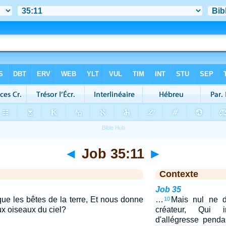
◄
Job 35:11
►
Contexte
Job 35
que les bêtes de la terre, Et nous donne
…
Mais nul ne d
10
aux oiseaux du ciel?
créateur, Qui 
d'allégresse penda