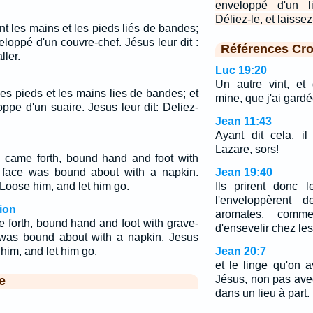
enveloppé d'un li
Déliez-le, et laissez-
ant les mains et les pieds liés de bandes;
eloppé d'un couvre-chef. Jésus leur dit :
Références Cro
ller.
Luc 19:20
Un autre vint, et 
 les pieds et les mains lies de bandes; et
mine, que j'ai gardé
ppe d'un suaire. Jesus leur dit: Deliez-
Jean 11:43
Ayant dit cela, il
Lazare, sors!
 came forth, bound hand and foot with
s face was bound about with a napkin.
Jean 19:40
Loose him, and let him go.
Ils prirent donc 
l'enveloppèrent 
ion
aromates, comm
 forth, bound hand and foot with grave-
d'ensevelir chez les
 was bound about with a napkin. Jesus
him, and let him go.
Jean 20:7
et le linge qu'on a
Jésus, non pas ave
e
dans un lieu à part.