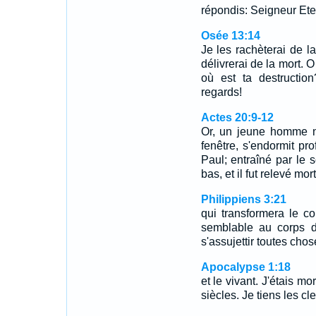
répondis: Seigneur Eter
Osée 13:14
Je les rachèterai de l
délivrerai de la mort. 
où est ta destructio
regards!
Actes 20:9-12
Or, un jeune homme n
fenêtre, s'endormit p
Paul; entraîné par le 
bas, et il fut relevé mor
Philippiens 3:21
qui transformera le co
semblable au corps de
s'assujettir toutes chos
Apocalypse 1:18
et le vivant. J'étais mo
siècles. Je tiens les cl