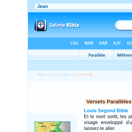
Bible
>
Jean
>
Chapitre 11
> Verset 44
Versets Parallèles
Louis Segond Bible
Et le mort sortit, les 
visage enveloppé d'un
laissez-le aller.