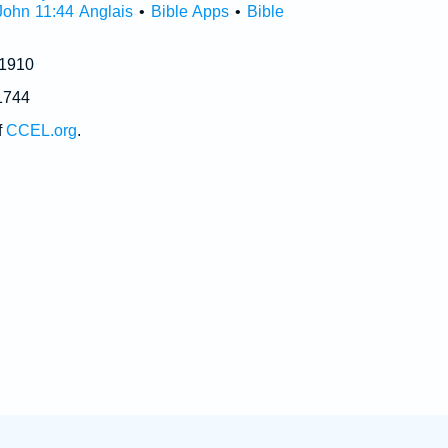
John 11:44 Anglais
•
Bible Apps
•
Bible
 1910
1744
f
CCEL.org
.