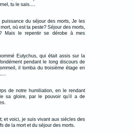
nel, tu le sais.…
a puissance du séjour des morts, Je les
O mort, où est ta peste? Séjour des morts,
n? Mais le repentir se dérobe à mes
ommé Eutychus, qui était assis sur la
rofondément pendant le long discours de
sommeil, il tomba du troisième étage en
t.…
rps de notre humiliation, en le rendant
 sa gloire, par le pouvoir qu'il a de
es.
rt; et voici, je suis vivant aux siècles des
efs de la mort et du séjour des morts.