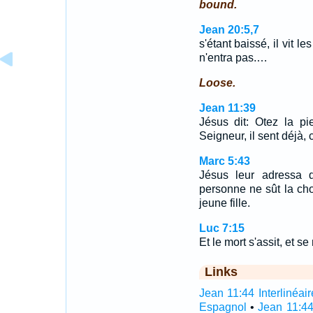
bound.
Jean 20:5,7
s'étant baissé, il vit l
n'entra pas.…
Loose.
Jean 11:39
Jésus dit: Otez la pie
Seigneur, il sent déjà, ca
Marc 5:43
Jésus leur adressa 
personne ne sût la cho
jeune fille.
Luc 7:15
Et le mort s'assit, et se
Links
Jean 11:44 Interlinéair
Espagnol
•
Jean 11:44