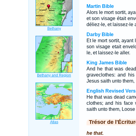
Martin Bible
Alors le mort sortit, ay
et son visage était env
déliez-le, et laissez-le a
Darby Bible
Et le mort sortit, ayant
son visage etait envelo
le, et laissez-le aller.
King James Bible
And he that was dead
graveclothes: and hi
Jesus saith unto them, 
English Revised Vers
He that was dead came
clothes; and his face
saith unto them, Loose 
Trésor de l'Écritur
he that.