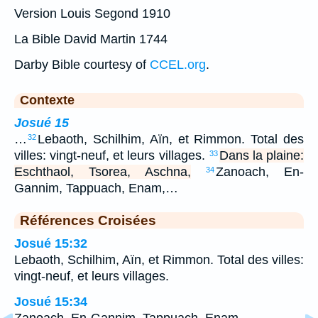
Version Louis Segond 1910
La Bible David Martin 1744
Darby Bible courtesy of
CCEL.org
.
Contexte
Josué 15
…
Lebaoth, Schilhim, Aïn, et Rimmon. Total des
32
villes: vingt-neuf, et leurs villages.
Dans la plaine:
33
Eschthaol, Tsorea, Aschna,
Zanoach, En-
34
Gannim, Tappuach, Enam,…
Références Croisées
Josué 15:32
Lebaoth, Schilhim, Aïn, et Rimmon. Total des villes:
vingt-neuf, et leurs villages.
Josué 15:34
Zanoach, En-Gannim, Tappuach, Enam,