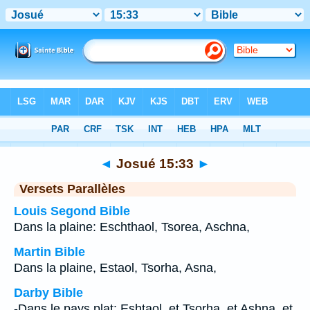
Bible
>
Josué
>
Chapitre 15
> Verset 33
◄
Josué 15:33
►
Versets Parallèles
Louis Segond Bible
Dans la plaine: Eschthaol, Tsorea, Aschna,
Martin Bible
Dans la plaine, Estaol, Tsorha, Asna,
Darby Bible
-Dans le pays plat: Eshtaol, et Tsorha, et Ashna, et