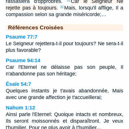
rassasiera d'opprobres.
Car le Seigneur Ne
31
rejette pas à toujours.
Mais, lorsqu'il afflige, Il a
32
compassion selon sa grande miséricorde;…
Références Croisées
Psaume 77:7
Le Seigneur rejettera-t-il pour toujours? Ne sera-t-il
plus favorable?
Psaume 94:14
Car l'Eternel ne délaisse pas son peuple, Il
n'abandonne pas son héritage;
Ésaïe 54:7
Quelques instants je t'avais abandonnée, Mais
avec une grande affection je t'accueillerai;
Nahum 1:12
Ainsi parle l'Eternel: Quoique intacts et nombreux,
Ils seront moissonnés et disparaîtront. Je veux
t'humilier, Pour ne plus avoir à t'humilier...