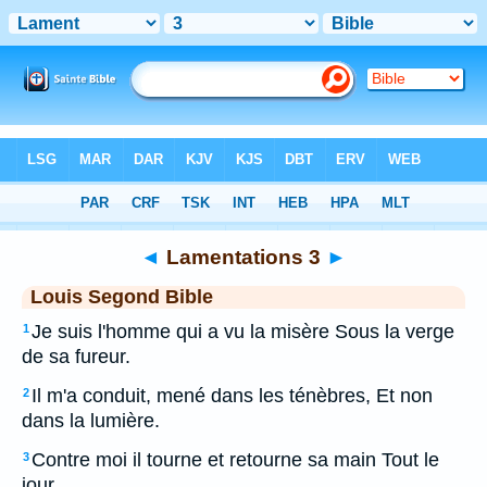
Bible
>
LSG
> Lamentations 3
◄
Lamentations 3
►
Louis Segond Bible
Je suis l'homme qui a vu la misère Sous la verge
1
de sa fureur.
Il m'a conduit, mené dans les ténèbres, Et non
2
dans la lumière.
Contre moi il tourne et retourne sa main Tout le
3
jour.