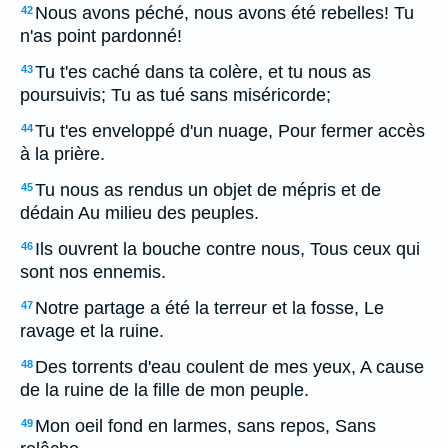
Nous avons péché, nous avons été rebelles! Tu
42
n'as point pardonné!
Tu t'es caché dans ta colère, et tu nous as
43
poursuivis; Tu as tué sans miséricorde;
Tu t'es enveloppé d'un nuage, Pour fermer accès
44
à la prière.
Tu nous as rendus un objet de mépris et de
45
dédain Au milieu des peuples.
Ils ouvrent la bouche contre nous, Tous ceux qui
46
sont nos ennemis.
Notre partage a été la terreur et la fosse, Le
47
ravage et la ruine.
Des torrents d'eau coulent de mes yeux, A cause
48
de la ruine de la fille de mon peuple.
Mon oeil fond en larmes, sans repos, Sans
49