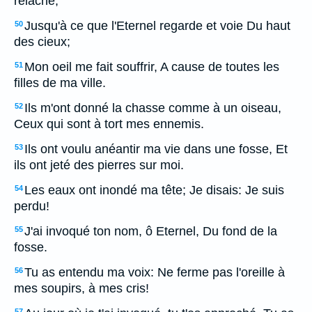
relâche,
Jusqu'à ce que l'Eternel regarde et voie Du haut
50
des cieux;
Mon oeil me fait souffrir, A cause de toutes les
51
filles de ma ville.
Ils m'ont donné la chasse comme à un oiseau,
52
Ceux qui sont à tort mes ennemis.
Ils ont voulu anéantir ma vie dans une fosse, Et
53
ils ont jeté des pierres sur moi.
Les eaux ont inondé ma tête; Je disais: Je suis
54
perdu!
J'ai invoqué ton nom, ô Eternel, Du fond de la
55
fosse.
Tu as entendu ma voix: Ne ferme pas l'oreille à
56
mes soupirs, à mes cris!
57