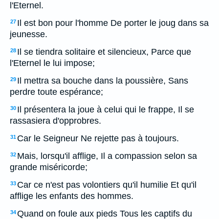
l'Eternel.
Il est bon pour l'homme De porter le joug dans sa
27
jeunesse.
Il se tiendra solitaire et silencieux, Parce que
28
l'Eternel le lui impose;
Il mettra sa bouche dans la poussière, Sans
29
perdre toute espérance;
Il présentera la joue à celui qui le frappe, Il se
30
rassasiera d'opprobres.
Car le Seigneur Ne rejette pas à toujours.
31
Mais, lorsqu'il afflige, Il a compassion selon sa
32
grande miséricorde;
Car ce n'est pas volontiers qu'il humilie Et qu'il
33
afflige les enfants des hommes.
Quand on foule aux pieds Tous les captifs du
34