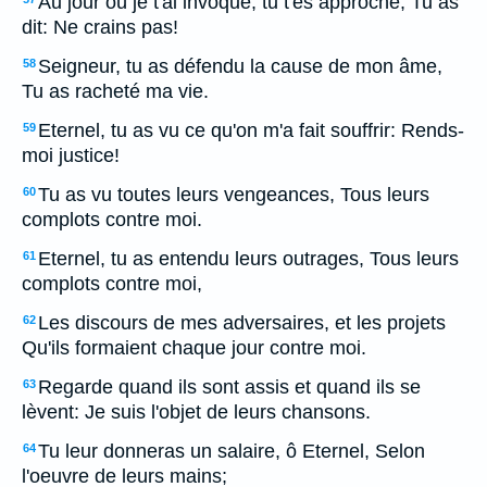
Au jour où je t'ai invoqué, tu t'es approché, Tu as
dit: Ne crains pas!
Seigneur, tu as défendu la cause de mon âme,
58
Tu as racheté ma vie.
Eternel, tu as vu ce qu'on m'a fait souffrir: Rends-
59
moi justice!
Tu as vu toutes leurs vengeances, Tous leurs
60
complots contre moi.
Eternel, tu as entendu leurs outrages, Tous leurs
61
complots contre moi,
Les discours de mes adversaires, et les projets
62
Qu'ils formaient chaque jour contre moi.
Regarde quand ils sont assis et quand ils se
63
lèvent: Je suis l'objet de leurs chansons.
Tu leur donneras un salaire, ô Eternel, Selon
64
l'oeuvre de leurs mains;