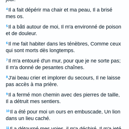
Il a fait dépérir ma chair et ma peau, Il a brisé
4
mes os.
Il a bâti autour de moi, Il m'a environné de poison
5
et de douleur.
Il me fait habiter dans les ténèbres, Comme ceux
6
qui sont morts dès longtemps.
Il m'a entouré d'un mur, pour que je ne sorte pas;
7
Il m'a donné de pesantes chaînes.
J'ai beau crier et implorer du secours, Il ne laisse
8
pas accès à ma prière.
Il a fermé mon chemin avec des pierres de taille,
9
Il a détruit mes sentiers.
Il a été pour moi un ours en embuscade, Un lion
10
dans un lieu caché.
Il a détourné mes voies, il m'a déchiré, Il m'a jeté
11