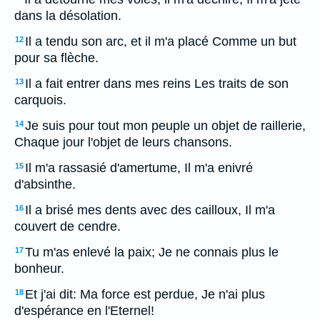
dans la désolation.
Il a tendu son arc, et il m'a placé Comme un but
12
pour sa flèche.
Il a fait entrer dans mes reins Les traits de son
13
carquois.
Je suis pour tout mon peuple un objet de raillerie,
14
Chaque jour l'objet de leurs chansons.
Il m'a rassasié d'amertume, Il m'a enivré
15
d'absinthe.
Il a brisé mes dents avec des cailloux, Il m'a
16
couvert de cendre.
Tu m'as enlevé la paix; Je ne connais plus le
17
bonheur.
Et j'ai dit: Ma force est perdue, Je n'ai plus
18
d'espérance en l'Eternel!