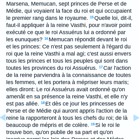
Marsena, Memucan, sept princes de Perse et de
Médie, qui voyaient la face du roi et qui occupaient
le premier rang dans le royaume.
Quelle loi, dit-il,
15
faut-il appliquer à la reine Vasthi, pour n'avoir point
exécuté ce que le roi Assuérus lui a ordonné par
les eunuques?
Memucan répondit devant le roi
16
et les princes: Ce n'est pas seulement à l'égard du
roi que la reine Vasthi a mal agi; c'est aussi envers
tous les princes et tous les peuples qui sont dans
toutes les provinces du roi Assuérus.
Car l'action
17
de la reine parviendra à la connaissance de toutes
les femmes, et les portera à mépriser leurs maris;
elles diront: Le roi Assuérus avait ordonné qu'on
amenât en sa présence la reine Vasthi, et elle n'y
est pas allée.
Et dès ce jour les princesses de
18
Perse et de Médie qui auront appris l'action de la
reine la rapporteront à tous les chefs du roi; de là
beaucoup de mépris et de colère.
Si le roi le
19
trouve bon, qu'on publie de sa part et qu'on