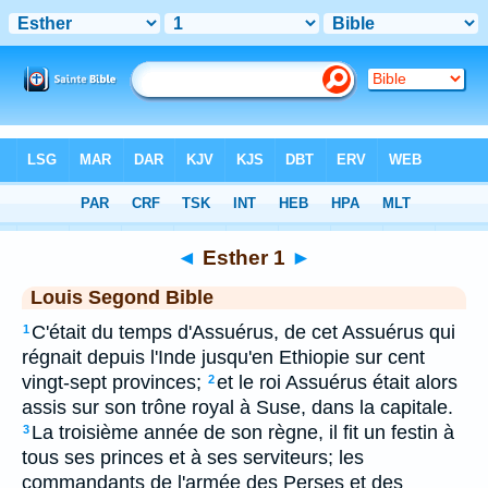
Bible
>
LSG
> Esther 1
◄
Esther 1
►
Louis Segond Bible
C'était du temps d'Assuérus, de cet Assuérus qui
1
régnait depuis l'Inde jusqu'en Ethiopie sur cent
vingt-sept provinces;
et le roi Assuérus était alors
2
assis sur son trône royal à Suse, dans la capitale.
La troisième année de son règne, il fit un festin à
3
tous ses princes et à ses serviteurs; les
commandants de l'armée des Perses et des