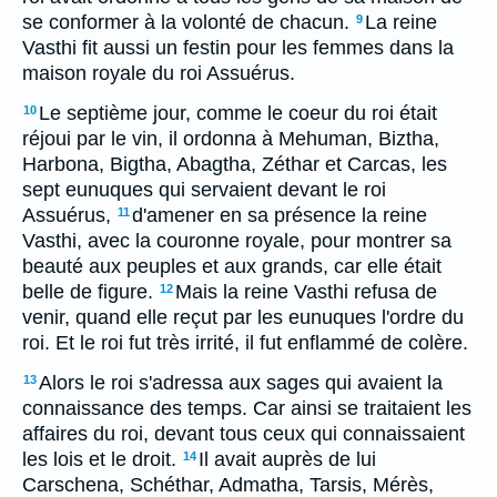
se conformer à la volonté de chacun.
La reine
9
Vasthi fit aussi un festin pour les femmes dans la
maison royale du roi Assuérus.
Le septième jour, comme le coeur du roi était
10
réjoui par le vin, il ordonna à Mehuman, Biztha,
Harbona, Bigtha, Abagtha, Zéthar et Carcas, les
sept eunuques qui servaient devant le roi
Assuérus,
d'amener en sa présence la reine
11
Vasthi, avec la couronne royale, pour montrer sa
beauté aux peuples et aux grands, car elle était
belle de figure.
Mais la reine Vasthi refusa de
12
venir, quand elle reçut par les eunuques l'ordre du
roi. Et le roi fut très irrité, il fut enflammé de colère.
Alors le roi s'adressa aux sages qui avaient la
13
connaissance des temps. Car ainsi se traitaient les
affaires du roi, devant tous ceux qui connaissaient
les lois et le droit.
Il avait auprès de lui
14
Carschena, Schéthar, Admatha, Tarsis, Mérès,