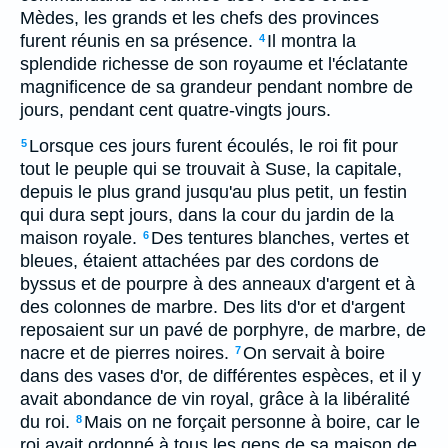
Mèdes, les grands et les chefs des provinces
furent réunis en sa présence.
Il montra la
4
splendide richesse de son royaume et l'éclatante
magnificence de sa grandeur pendant nombre de
jours, pendant cent quatre-vingts jours.
Lorsque ces jours furent écoulés, le roi fit pour
5
tout le peuple qui se trouvait à Suse, la capitale,
depuis le plus grand jusqu'au plus petit, un festin
qui dura sept jours, dans la cour du jardin de la
maison royale.
Des tentures blanches, vertes et
6
bleues, étaient attachées par des cordons de
byssus et de pourpre à des anneaux d'argent et à
des colonnes de marbre. Des lits d'or et d'argent
reposaient sur un pavé de porphyre, de marbre, de
nacre et de pierres noires.
On servait à boire
7
dans des vases d'or, de différentes espèces, et il y
avait abondance de vin royal, grâce à la libéralité
du roi.
Mais on ne forçait personne à boire, car le
8
roi avait ordonné à tous les gens de sa maison de