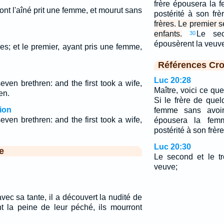
frère épousera la 
 dont l'aîné prit une femme, et mourut sans
postérité à son frè
frères. Le premier 
enfants.
Le sec
30
épousèrent la veu
eres; et le premier, ayant pris une femme,
Références Cro
Luc 20:28
ven brethren: and the first took a wife,
Maître, voici ce qu
en.
Si le frère de que
ion
femme sans avoir 
ven brethren: and the first took a wife,
épousera la femm
postérité à son frère
Luc 20:30
e
Le second et le t
veuve;
c sa tante, il a découvert la nudité de
nt la peine de leur péché, ils mourront