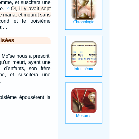
femme, et suscitera une
re.
Or, il y avait sept
29
se maria, et mourut sans
ond et le troisième
ve;…
isées
e Moïse nous a prescrit:
lqu'un meurt, ayant une
d'enfants, son frère
e, et suscitera une
.
roisième épousèrent la