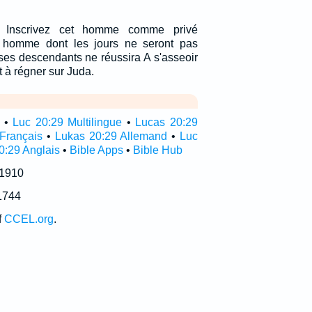
el: Inscrivez cet homme comme privé
 homme dont les jours ne seront pas
ses descendants ne réussira A s'asseoir
t à régner sur Juda.
•
Luc 20:29 Multilingue
•
Lucas 20:29
Français
•
Lukas 20:29 Allemand
•
Luc
0:29 Anglais
•
Bible Apps
•
Bible Hub
 1910
1744
f
CCEL.org
.