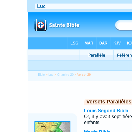
Bible
>
Luc
>
Chapitre 20
> Verset 29
Versets Parallèles
Louis Segond Bible
Or, il y avait sept frè
enfants.