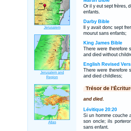
Martin Bible
Or il y eut sept frères,
enfants.
Darby Bible
Il y avait donc sept fr
mourut sans enfants;
King James Bible
There were therefore se
and died without childr
English Revised Vers
There were therefore se
and died childless;
Trésor de l'Écritur
and died.
Lévitique 20:20
Si un homme couche ave
son oncle; ils portero
sans enfant.