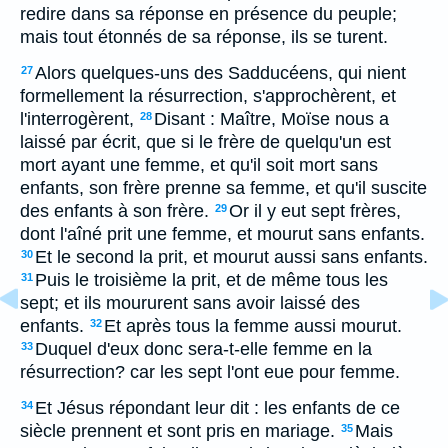
redire dans sa réponse en présence du peuple;
mais tout étonnés de sa réponse, ils se turent.
Alors quelques-uns des Sadducéens, qui nient
27
formellement la résurrection, s'approchèrent, et
l'interrogèrent,
Disant : Maître, Moïse nous a
28
laissé par écrit, que si le frère de quelqu'un est
mort ayant une femme, et qu'il soit mort sans
enfants, son frère prenne sa femme, et qu'il suscite
des enfants à son frère.
Or il y eut sept frères,
29
dont l'aîné prit une femme, et mourut sans enfants.
Et le second la prit, et mourut aussi sans enfants.
30
Puis le troisième la prit, et de même tous les
31
sept; et ils moururent sans avoir laissé des
enfants.
Et après tous la femme aussi mourut.
32
Duquel d'eux donc sera-t-elle femme en la
33
résurrection? car les sept l'ont eue pour femme.
Et Jésus répondant leur dit : les enfants de ce
34
siècle prennent et sont pris en mariage.
Mais
35