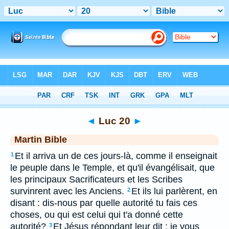
Bible
>
MAR
> Luc 20
◄
Luc 20
►
Martin Bible
Et il arriva un de ces jours-là, comme il enseignait
1
le peuple dans le Temple, et qu'il évangélisait, que
les principaux Sacrificateurs et les Scribes
survinrent avec les Anciens.
Et ils lui parlèrent, en
2
disant : dis-nous par quelle autorité tu fais ces
choses, ou qui est celui qui t'a donné cette
autorité?
Et Jésus répondant leur dit : je vous
3