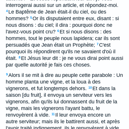
interrogerai aussi sur un article, et répondez-moi.
Le Baptême de Jean était-il du ciel, ou des
4
hommes?
Or ils disputaient entre eux, disant : si
5
nous disons : du ciel; il dira : pourquoi donc ne
l'avez-vous point cru?
Et si nous disons : des
6
hommes, tout le peuple nous lapidera; car ils sont
persuadés que Jean était un Prophète;
C'est
7
pourquoi ils répondirent qu'ils ne savaient d'où il
était.
Et Jésus leur dit : je ne vous dirai point aussi
8
par quelle autorité je fais ces choses.
Alors il se mit à dire au peuple cette parabole : Un
9
homme planta une vigne, et la loua à des
vignerons, et fut longtemps dehors.
Et dans la
10
saison [du fruit], il envoya un serviteur vers les
vignerons, afin qu'ils lui donnassent du fruit de la
vigne, mais les vignerons l'ayant battu, le
renvoyèrent à vide.
Il leur envoya encore un
11
autre serviteur; mais ils le battirent aussi, et après
l'avoir traité indignement, ils le renvoyèrent à vide.