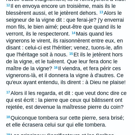
Il en envoya encore un troisième, mais ils le
12
blessèrent aussi, et le jetèrent dehors.
Alors le
13
seigneur de la vigne dit : que ferai-je? j'y enverrai
mon fils, le bien aimé; peut-être que quand ils le
verront, ils le respecteront.
Mais quand les
14
vignerons le virent, ils raisonnèrent entre eux, en
disant : celui-ci est l'héritier; venez, tuons-le, afin
que l'héritage soit à nous.
Et ils le jetèrent hors
15
de la vigne, et le tuèrent. Que leur fera donc le
maître de la vigne?
Il viendra, et fera périr ces
16
vignerons-là, et il donnera la vigne à d'autres. Ce
qu'eux ayant entendu, ils dirent : à Dieu ne plaise!
Alors il les regarda, et dit : que veut donc dire ce
17
qui est écrit : la pierre que ceux qui bâtissent ont
rejetée, est devenue la maîtresse pierre du coin?
Quiconque tombera sur cette pierre, sera brisé;
18
et elle écrasera celui sur qui elle tombera.
19