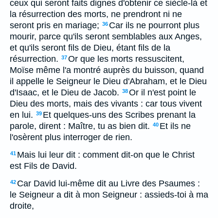
ceux qui seront faits dignes d'obtenir ce siècle-là et
la résurrection des morts, ne prendront ni ne
seront pris en mariage;
Car ils ne pourront plus
36
mourir, parce qu'ils seront semblables aux Anges,
et qu'ils seront fils de Dieu, étant fils de la
résurrection.
Or que les morts ressuscitent,
37
Moïse même l'a montré auprès du buisson, quand
il appelle le Seigneur le Dieu d'Abraham, et le Dieu
d'Isaac, et le Dieu de Jacob.
Or il n'est point le
38
Dieu des morts, mais des vivants : car tous vivent
en lui.
Et quelques-uns des Scribes prenant la
39
parole, dirent : Maître, tu as bien dit.
Et ils ne
40
l'osèrent plus interroger de rien.
Mais lui leur dit : comment dit-on que le Christ
41
est Fils de David.
Car David lui-même dit au Livre des Psaumes :
42
le Seigneur a dit à mon Seigneur : assieds-toi à ma
droite,