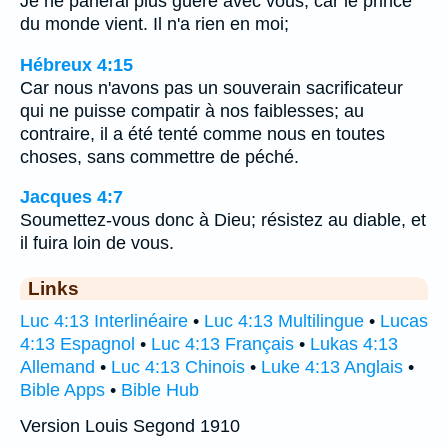
Je ne parlerai plus guère avec vous; car le prince
du monde vient. Il n'a rien en moi;
Hébreux 4:15
Car nous n'avons pas un souverain sacrificateur
qui ne puisse compatir à nos faiblesses; au
contraire, il a été tenté comme nous en toutes
choses, sans commettre de péché.
Jacques 4:7
Soumettez-vous donc à Dieu; résistez au diable, et
il fuira loin de vous.
Links
Luc 4:13 Interlinéaire
•
Luc 4:13 Multilingue
•
Lucas
4:13 Espagnol
•
Luc 4:13 Français
•
Lukas 4:13
Allemand
•
Luc 4:13 Chinois
•
Luke 4:13 Anglais
•
Bible Apps
•
Bible Hub
Version Louis Segond 1910