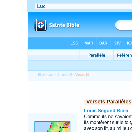
Bible
>
Luc
>
Chapitre 5
> Verset 19
Versets Parallèles
Louis Segond Bible
Comme ils ne savaient p
ils montèrent sur le toi
avec son lit, au milieu