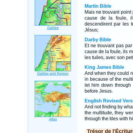
Martin Bible
Mais ne trouvant point p
cause de la foule, i
descendirent par les tu
Jésus;
Darby Bible
Et ne trouvant pas par 
cause de la foule, ils m
les tuiles, avec son peti
King James Bible
And when they could n
in because of the mult
let him down through 
before Jesus.
English Revised Vers
And not finding by wha
the multitude, they we
through the tiles with h
Trésor de l'Écritur