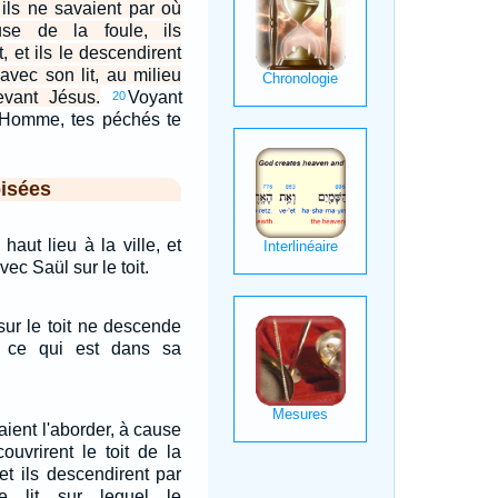
ls ne savaient par où
ause de la foule, ils
t, et ils le descendirent
avec son lit, au milieu
evant Jésus.
Voyant
20
t: Homme, tes péchés te
isées
haut lieu à la ville, et
vec Saül sur le toit.
sur le toit ne descende
 ce qui est dans sa
ient l'aborder, à cause
couvrirent le toit de la
 et ils descendirent par
le lit sur lequel le