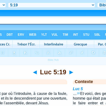
◄
Luc 5:19
►
Contexte
Luc 5
ar où l'introduire, à cause de la foule,
…
Et voici, des ge
18
t, et ils le descendirent par une ouverture,
homme qui était par
 de l'assemblée, devant Jésus.
le faire entrer e