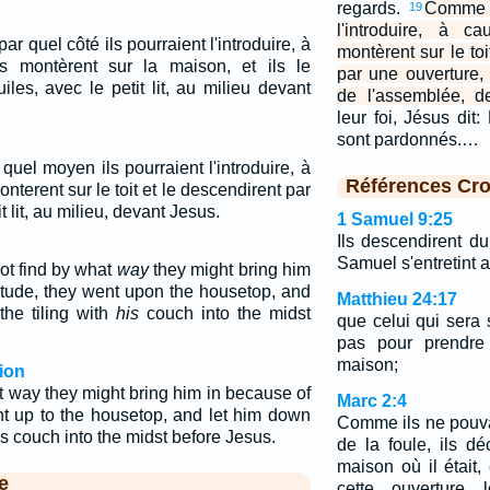
regards.
Comme i
19
l'introduire, à c
ar quel côté ils pourraient l'introduire, à
montèrent sur le toi
ls montèrent sur la maison, et ils le
par une ouverture, 
iles, avec le petit lit, au milieu devant
de l'assemblée, d
leur foi, Jésus di
sont pardonnés.…
quel moyen ils pourraient l'introduire, à
Références Cro
onterent sur le toit et le descendirent par
t lit, au milieu, devant Jesus.
1 Samuel 9:25
Ils descendirent du 
Samuel s'entretint a
ot find by what
way
they might bring him
itude, they went upon the housetop, and
Matthieu 24:17
the tiling with
his
couch into the midst
que celui qui sera 
pas pour prendre
maison;
ion
t way they might bring him in because of
Marc 2:4
nt up to the housetop, and let him down
Comme ils ne pouva
is couch into the midst before Jesus.
de la foule, ils dé
maison où il était,
e
cette ouverture 