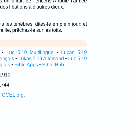
s on offrait de l'encens A toute l'armée
 des libations à d'autres dieux.
 les ténèbres, dites-le en plein jour; et
reille, prêchez-le sur les toits.
•
Luc 5:19 Multilingue
•
Lucas 5:19
rançais
•
Lukas 5:19 Allemand
•
Luc 5:19
glais
•
Bible Apps
•
Bible Hub
 1910
1744
f
CCEL.org
.