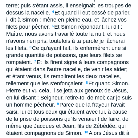
terre; puis s'étant assis, il enseignait les troupes de
dessus la nacelle.
Et quand il eut cessé de parler,
4
il dit à Simon : mène en pleine eau, et lâchez vos
filets pour pêcher.
Et Simon répondant, lui dit :
5
Maître, nous avons travaillé toute la nuit, et nous
n'avons rien pris; toutefois à ta parole je lâcherai
les filets.
Ce qu'ayant fait, ils enfermèrent une si
6
grande quantité de poissons, que leurs filets se
rompaient.
Et ils firent signe à leurs compagnons
7
qui étaient dans l'autre nacelle, de venir les aider;
et étant venus, ils remplirent les deux nacelles,
tellement qu'elles s'enfonçaient.
Et quand Simon-
8
Pierre eut vu cela, il se jeta aux genoux de Jésus,
en lui disant : Seigneur, retire-toi de moi; car je suis
un homme pécheur.
Parce que la frayeur l'avait
9
saisi, lui et tous ceux qui étaient avec lui, à cause
de la prise de poissons qu'ils venaient de faire; de
même que Jacques et Jean, fils de Zébédée, qui
étaient compagnons de Simon.
Alors Jésus dit à
10