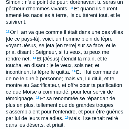
Simon : n'aie point de peur; dorénavant tu seras un
pêcheur d'hommes vivants.
Et quand ils eurent
11
amené les nacelles à terre, ils quittèrent tout, et le
suivirent.
Or il arriva que comme il était dans une des villes
12
[de ce pays-là], voici, un homme plein de lèpre
voyant Jésus, se jeta [en terre] sur sa face, et le
pria, disant : Seigneur, si tu veux, tu peux me
rendre net.
Et [Jésus] étendit la main, et le
13
toucha, en disant : je le veux, sois net; et
incontinent la lèpre le quitta.
Et il lui commanda
14
de ne le dire à personne; mais va, lui dit-il, et te
montre au Sacrificateur, et offre pour ta purification
ce que Moïse a commandé, pour leur servir de
témoignage.
Et sa renommée se répandait de
15
plus en plus, tellement que de grandes troupes
s'assemblaient pour l'entendre, et pour être guéries
par lui de leurs maladies.
Mais il se tenait retiré
16
dans les déserts, et priait.