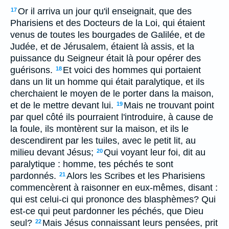
Or il arriva un jour qu'il enseignait, que des
17
Pharisiens et des Docteurs de la Loi, qui étaient
venus de toutes les bourgades de Galilée, et de
Judée, et de Jérusalem, étaient là assis, et la
puissance du Seigneur était là pour opérer des
guérisons.
Et voici des hommes qui portaient
18
dans un lit un homme qui était paralytique, et ils
cherchaient le moyen de le porter dans la maison,
et de le mettre devant lui.
Mais ne trouvant point
19
par quel côté ils pourraient l'introduire, à cause de
la foule, ils montèrent sur la maison, et ils le
descendirent par les tuiles, avec le petit lit, au
milieu devant Jésus;
Qui voyant leur foi, dit au
20
paralytique : homme, tes péchés te sont
pardonnés.
Alors les Scribes et les Pharisiens
21
commencèrent à raisonner en eux-mêmes, disant :
qui est celui-ci qui prononce des blasphèmes? Qui
est-ce qui peut pardonner les péchés, que Dieu
seul?
Mais Jésus connaissant leurs pensées, prit
22