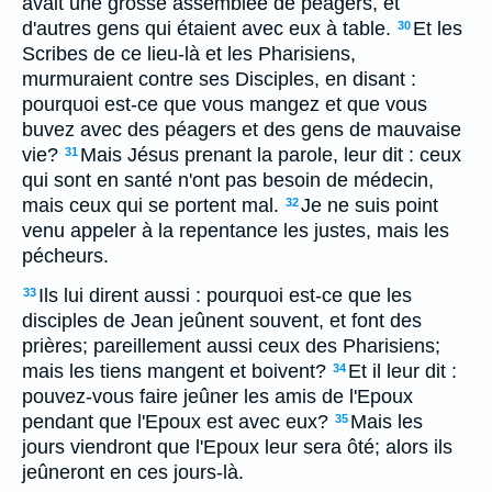
avait une grosse assemblée de péagers, et
d'autres gens qui étaient avec eux à table.
Et les
30
Scribes de ce lieu-là et les Pharisiens,
murmuraient contre ses Disciples, en disant :
pourquoi est-ce que vous mangez et que vous
buvez avec des péagers et des gens de mauvaise
vie?
Mais Jésus prenant la parole, leur dit : ceux
31
qui sont en santé n'ont pas besoin de médecin,
mais ceux qui se portent mal.
Je ne suis point
32
venu appeler à la repentance les justes, mais les
pécheurs.
Ils lui dirent aussi : pourquoi est-ce que les
33
disciples de Jean jeûnent souvent, et font des
prières; pareillement aussi ceux des Pharisiens;
mais les tiens mangent et boivent?
Et il leur dit :
34
pouvez-vous faire jeûner les amis de l'Epoux
pendant que l'Epoux est avec eux?
Mais les
35
jours viendront que l'Epoux leur sera ôté; alors ils
jeûneront en ces jours-là.