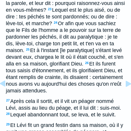
la parole, et leur dit : pourquoi raisonnez-vous ainsi
en vous-mêmes?
Lequel est le plus aisé, ou de
23
dire : tes péchés te sont pardonnés; ou de dire :
lève-toi, et marche?
Or afin que vous sachiez
24
que le Fils de l'homme a le pouvoir sur la terre de
pardonner les péchés, il dit au paralytique : je te
dis, lève-toi, charge ton petit lit, et t'en va en ta
maison.
Et à l'instant [le paralytique] s'étant levé
25
devant eux, chargea le lit où il était couché, et s'en
alla en sa maison, glorifiant Dieu.
Et ils furent
26
tous saisis d'étonnement, et ils glorifiaient Dieu, et
étant remplis de crainte, ils disaient : certainement
nous avons vu aujourd'hui des choses qu'on n'eût
jamais attendues.
Après cela il sortit, et il vit un péager nommé
27
Lévi, assis au lieu du péage, et il lui dit : suis-moi.
Lequel abandonnant tout, se leva, et le suivit.
28
Et Lévi fit un grand festin dans sa maison, où il y
29