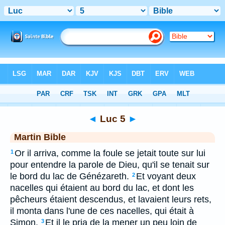
Bible
>
MAR
> Luc 5
◄
Luc 5
►
Martin Bible
Or il arriva, comme la foule se jetait toute sur lui
1
pour entendre la parole de Dieu, qu'il se tenait sur
le bord du lac de Génézareth.
Et voyant deux
2
nacelles qui étaient au bord du lac, et dont les
pêcheurs étaient descendus, et lavaient leurs rets,
il monta dans l'une de ces nacelles, qui était à
Simon.
Et il le pria de la mener un peu loin de
3