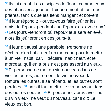
Ils lui dirent: Les disciples de Jean, comme ceux
33
des pharisiens, jeûnent fréquemment et font des
prières, tandis que les tiens mangent et boivent.
Il leur répondit: Pouvez-vous faire jeûner les
34
amis de l'époux pendant que l'époux est avec eux?
Les jours viendront où l'époux leur sera enlevé,
35
alors ils jeûneront en ces jours-là.
Il leur dit aussi une parabole: Personne ne
36
déchire d'un habit neuf un morceau pour le mettre
à un vieil habit; car, il déchire l'habit neuf, et le
morceau qu'il en a pris n'est pas assorti au vieux.
Et personne ne met du vin nouveau dans de
37
vieilles outres; autrement, le vin nouveau fait
rompre les outres, il se répand, et les outres sont
perdues;
mais il faut mettre le vin nouveau dans
38
des outres neuves.
Et personne, après avoir bu
39
du vin vieux, ne veut du nouveau, car il dit: Le
vieux est bon.