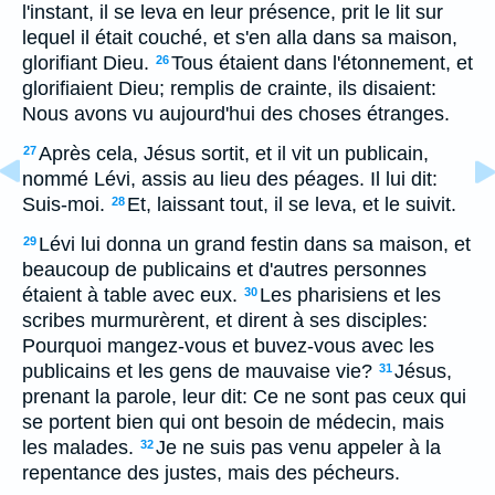
l'instant, il se leva en leur présence, prit le lit sur
lequel il était couché, et s'en alla dans sa maison,
glorifiant Dieu.
Tous étaient dans l'étonnement, et
26
glorifiaient Dieu; remplis de crainte, ils disaient:
Nous avons vu aujourd'hui des choses étranges.
Après cela, Jésus sortit, et il vit un publicain,
27
nommé Lévi, assis au lieu des péages. Il lui dit:
Suis-moi.
Et, laissant tout, il se leva, et le suivit.
28
Lévi lui donna un grand festin dans sa maison, et
29
beaucoup de publicains et d'autres personnes
étaient à table avec eux.
Les pharisiens et les
30
scribes murmurèrent, et dirent à ses disciples:
Pourquoi mangez-vous et buvez-vous avec les
publicains et les gens de mauvaise vie?
Jésus,
31
prenant la parole, leur dit: Ce ne sont pas ceux qui
se portent bien qui ont besoin de médecin, mais
les malades.
Je ne suis pas venu appeler à la
32
repentance des justes, mais des pécheurs.