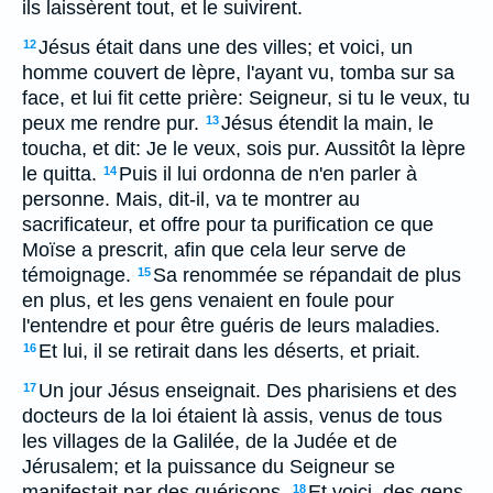
ils laissèrent tout, et le suivirent.
Jésus était dans une des villes; et voici, un
12
homme couvert de lèpre, l'ayant vu, tomba sur sa
face, et lui fit cette prière: Seigneur, si tu le veux, tu
peux me rendre pur.
Jésus étendit la main, le
13
toucha, et dit: Je le veux, sois pur. Aussitôt la lèpre
le quitta.
Puis il lui ordonna de n'en parler à
14
personne. Mais, dit-il, va te montrer au
sacrificateur, et offre pour ta purification ce que
Moïse a prescrit, afin que cela leur serve de
témoignage.
Sa renommée se répandait de plus
15
en plus, et les gens venaient en foule pour
l'entendre et pour être guéris de leurs maladies.
Et lui, il se retirait dans les déserts, et priait.
16
Un jour Jésus enseignait. Des pharisiens et des
17
docteurs de la loi étaient là assis, venus de tous
les villages de la Galilée, de la Judée et de
Jérusalem; et la puissance du Seigneur se
manifestait par des guérisons.
Et voici, des gens,
18