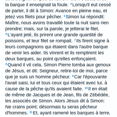
la barque il enseignait la foule.
Lorsqu'il eut cessé
4
de parler, il dit à Simon: Avance en pleine eau, et
jetez vos filets pour pêcher.
Simon lui répondit:
5
Maître, nous avons travaillé toute la nuit sans rien
prendre; mais, sur ta parole, je jetterai le filet.
L'ayant jeté, ils prirent une grande quantité de
6
poissons, et leur filet se rompait.
Ils firent signe à
7
leurs compagnons qui étaient dans l'autre barque
de venir les aider. Ils vinrent et ils remplirent les
deux barques, au point qu'elles enfonçaient.
Quand il vit cela, Simon Pierre tomba aux genoux
8
de Jésus, et dit: Seigneur, retire-toi de moi, parce
que je suis un homme pécheur.
Car l'épouvante
9
l'avait saisi, lui et tous ceux qui étaient avec lui, à
cause de la pêche qu'ils avaient faite.
Il en était
10
de même de Jacques et de Jean, fils de Zébédée,
les associés de Simon. Alors Jésus dit à Simon:
Ne crains point; désormais tu seras pêcheur
d'hommes.
Et, ayant ramené les barques à terre,
11