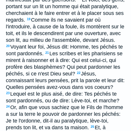
portant sur un lit un homme qui était paralytique,
cherchaient à le faire entrer et à le placer sous ses
regards.
Comme ils ne savaient par où
19
l'introduire, à cause de la foule, ils montèrent sur le
toit, et ils le descendirent par une ouverture, avec
son lit, au milieu de l'assemblée, devant Jésus.
Voyant leur foi, Jésus dit: Homme, tes péchés te
20
sont pardonnés.
Les scribes et les pharisiens se
21
mirent à raisonner et à dire: Qui est celui-ci, qui
profère des blasphèmes? Qui peut pardonner les
péchés, si ce n'est Dieu seul?
Jésus,
22
connaissant leurs pensées, prit la parole et leur dit:
Quelles pensées avez-vous dans vos coeurs?
Lequel est le plus aisé, de dire: Tes péchés te
23
sont pardonnés, ou de dire: Lève-toi, et marche?
Or, afin que vous sachiez que le Fils de l'homme
24
a sur la terre le pouvoir de pardonner les péchés:
Je te l'ordonne, dit-il au paralytique, lève-toi,
prends ton lit, et va dans ta maison.
Et, à
25