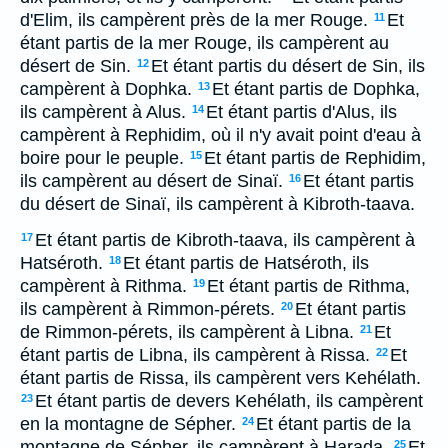
d'Elim, ils campèrent près de la mer Rouge.
Et
11
étant partis de la mer Rouge, ils campèrent au
désert de Sin.
Et étant partis du désert de Sin, ils
12
campèrent à Dophka.
Et étant partis de Dophka,
13
ils campèrent à Alus.
Et étant partis d'Alus, ils
14
campèrent à Rephidim, où il n'y avait point d'eau à
boire pour le peuple.
Et étant partis de Rephidim,
15
ils campèrent au désert de Sinaï.
Et étant partis
16
du désert de Sinaï, ils campèrent à Kibroth-taava.
Et étant partis de Kibroth-taava, ils campèrent à
17
Hatséroth.
Et étant partis de Hatséroth, ils
18
campèrent à Rithma.
Et étant partis de Rithma,
19
ils campèrent à Rimmon-pérets.
Et étant partis
20
de Rimmon-pérets, ils campèrent à Libna.
Et
21
étant partis de Libna, ils campèrent à Rissa.
Et
22
étant partis de Rissa, ils campèrent vers Kehélath.
Et étant partis de devers Kehélath, ils campèrent
23
en la montagne de Sépher.
Et étant partis de la
24
montagne de Sépher, ils campèrent à Harada.
Et
25