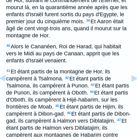
de Hor, suivant le commandement de l'Eternel, et
mourut là, en la quarantième année après que les
enfants d'Israël furent sortis du pays d'Egypte, le
premier jour du cinquième mois.
Et Aaron était
39
âgé de cent vingt-trois ans, quand il mourut sur la
montagne de Hor.
Alors le Cananéen, Roi de Harad, qui habitait
40
vers le Midi au pays de Canaan, apprit que les
enfants d'Israël venaient.
Et étant partis de la montagne de Hor, ils
41
campèrent à Tsalmona.
Et étant partis de
42
Tsalmona, ils campèrent à Punon.
Et étant partis
43
de Punon, ils campèrent à Oboth.
Et étant partis
44
d'Oboth, ils campèrent à Hijé-habarim, sur les
frontières de Moab.
Et étant partis de Hijim, ils
45
campèrent à Dibon-gad.
Et étant partis de Dibon-
46
gad, ils campèrent à Halmon vers Diblatajim.
Et
47
étant partis de Halmon vers Diblatajim, ils
campèrent aux montagnes de Habarim contre