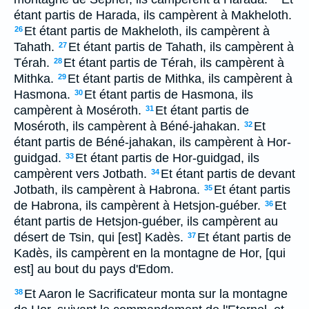
étant partis de Harada, ils campèrent à Makheloth.
Et étant partis de Makheloth, ils campèrent à
26
Tahath.
Et étant partis de Tahath, ils campèrent à
27
Térah.
Et étant partis de Térah, ils campèrent à
28
Mithka.
Et étant partis de Mithka, ils campèrent à
29
Hasmona.
Et étant partis de Hasmona, ils
30
campèrent à Moséroth.
Et étant partis de
31
Moséroth, ils campèrent à Béné-jahakan.
Et
32
étant partis de Béné-jahakan, ils campèrent à Hor-
guidgad.
Et étant partis de Hor-guidgad, ils
33
campèrent vers Jotbath.
Et étant partis de devant
34
Jotbath, ils campèrent à Habrona.
Et étant partis
35
de Habrona, ils campèrent à Hetsjon-guéber.
Et
36
étant partis de Hetsjon-guéber, ils campèrent au
désert de Tsin, qui [est] Kadès.
Et étant partis de
37
Kadès, ils campèrent en la montagne de Hor, [qui
est] au bout du pays d'Edom.
Et Aaron le Sacrificateur monta sur la montagne
38