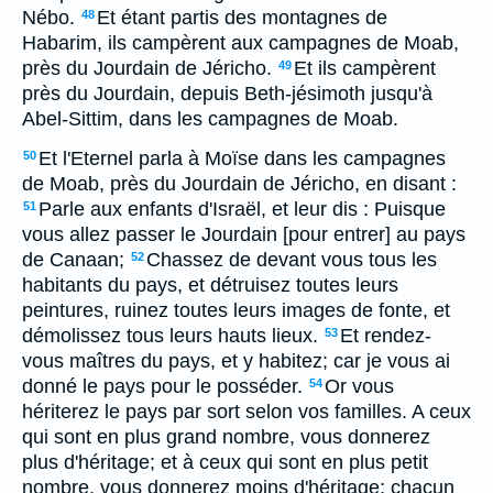
Nébo.
Et étant partis des montagnes de
48
Habarim, ils campèrent aux campagnes de Moab,
près du Jourdain de Jéricho.
Et ils campèrent
49
près du Jourdain, depuis Beth-jésimoth jusqu'à
Abel-Sittim, dans les campagnes de Moab.
Et l'Eternel parla à Moïse dans les campagnes
50
de Moab, près du Jourdain de Jéricho, en disant :
Parle aux enfants d'Israël, et leur dis : Puisque
51
vous allez passer le Jourdain [pour entrer] au pays
de Canaan;
Chassez de devant vous tous les
52
habitants du pays, et détruisez toutes leurs
peintures, ruinez toutes leurs images de fonte, et
démolissez tous leurs hauts lieux.
Et rendez-
53
vous maîtres du pays, et y habitez; car je vous ai
donné le pays pour le posséder.
Or vous
54
hériterez le pays par sort selon vos familles. A ceux
qui sont en plus grand nombre, vous donnerez
plus d'héritage; et à ceux qui sont en plus petit
nombre, vous donnerez moins d'héritage; chacun