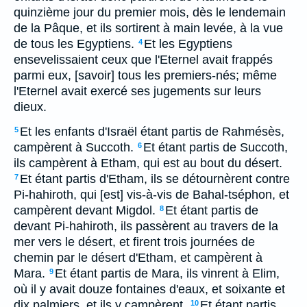
quinzième jour du premier mois, dès le lendemain
de la Pâque, et ils sortirent à main levée, à la vue
de tous les Egyptiens.
Et les Egyptiens
4
ensevelissaient ceux que l'Eternel avait frappés
parmi eux, [savoir] tous les premiers-nés; même
l'Eternel avait exercé ses jugements sur leurs
dieux.
Et les enfants d'Israël étant partis de Rahmésès,
5
campèrent à Succoth.
Et étant partis de Succoth,
6
ils campèrent à Etham, qui est au bout du désert.
Et étant partis d'Etham, ils se détournèrent contre
7
Pi-hahiroth, qui [est] vis-à-vis de Bahal-tséphon, et
campèrent devant Migdol.
Et étant partis de
8
devant Pi-hahiroth, ils passèrent au travers de la
mer vers le désert, et firent trois journées de
chemin par le désert d'Etham, et campèrent à
Mara.
Et étant partis de Mara, ils vinrent à Elim,
9
où il y avait douze fontaines d'eaux, et soixante et
dix palmiers, et ils y campèrent.
Et étant partis
10