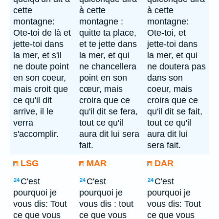
cette
à cette
à cette
montagne:
montagne :
montagne:
Ote-toi de là et
quitte ta place,
Ote-toi, et
jette-toi dans
et te jette dans
jette-toi dans
la mer, et s'il
la mer, et qui
la mer, et qui
ne doute point
ne chancellera
ne doutera pas
en son coeur,
point en son
dans son
mais croit que
cœur, mais
coeur, mais
ce qu'il dit
croira que ce
croira que ce
arrive, il le
qu'il dit se fera,
qu'il dit se fait,
verra
tout ce qu'il
tout ce qu'il
s'accomplir.
aura dit lui sera
aura dit lui
fait.
sera fait.
LSG
MAR
DAR
C'est
C'est
C'est
24
24
24
pourquoi je
pourquoi je
pourquoi je
vous dis: Tout
vous dis : tout
vous dis: Tout
ce que vous
ce que vous
ce que vous