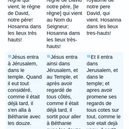
règne qui
règne de David
royaume de
vient, le règne
notre père, [le
notre pere
de David,
règne] qui vient
David, qui
notre père!
au Nom du
vient. Hosanna
Hosanna dans
Seigneur;
dans les lieux
les lieux très
Hosanna dans
tres-hauts!
hauts!
les lieux très-
hauts!
Jésus entra
Jésus entra
Et il entra
11
11
11
à Jérusalem,
ainsi dans
dans
dans le
Jérusalem, et
Jerusalem, et
temple. Quand
au Temple, et
dans le
il eut tout
après avoir
temple; et
considéré,
regardé de
apres avoir
comme il était
tous côtés,
promene ses
déjà tard, il
comme il était
regards de
s'en alla à
déjà tard, il
tous cotes sur
Béthanie avec
sortit pour aller
tout, comme le
les douze.
à Béthanie
soir etait dejà