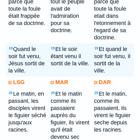
parce que
tout le peuple
parce que
toute la foule
avait de
toute la foule
était frappée
l'admiration
etait dans
de sa doctrine.
pour sa
l'etonnement à
doctrine.
l'egard de sa
doctrine.
Quand le
Et le soir
Et quand le
19
19
19
soir fut venu,
étant venu il
soir fut venu, il
Jésus sortit de
sortit de la ville.
sortit de la
la ville.
ville.
LSG
MAR
DAR
Le matin, en
Et le matin
Et le matin,
20
20
20
passant, les
comme ils
comme ils
disciples virent
passaient
passaient, ils
le figuier séché
auprès du
virent le figuier
jusqu'aux
figuier, ils virent
seche depuis
racines.
qu'il était
les racines.
devenu sec