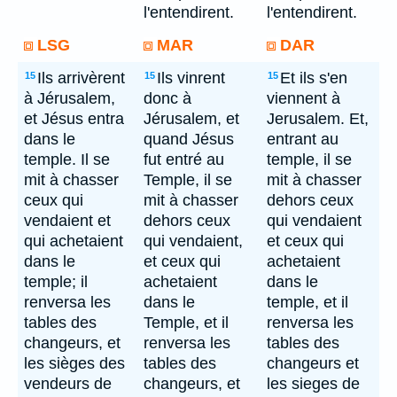
l'entendirent.
l'entendirent.
LSG
MAR
DAR
Ils arrivèrent
Ils vinrent
Et ils s'en
15
15
15
à Jérusalem,
donc à
viennent à
et Jésus entra
Jérusalem, et
Jerusalem. Et,
dans le
quand Jésus
entrant au
temple. Il se
fut entré au
temple, il se
mit à chasser
Temple, il se
mit à chasser
ceux qui
mit à chasser
dehors ceux
vendaient et
dehors ceux
qui vendaient
qui achetaient
qui vendaient,
et ceux qui
dans le
et ceux qui
achetaient
temple; il
achetaient
dans le
renversa les
dans le
temple, et il
tables des
Temple, et il
renversa les
changeurs, et
renversa les
tables des
les sièges des
tables des
changeurs et
vendeurs de
changeurs, et
les sieges de