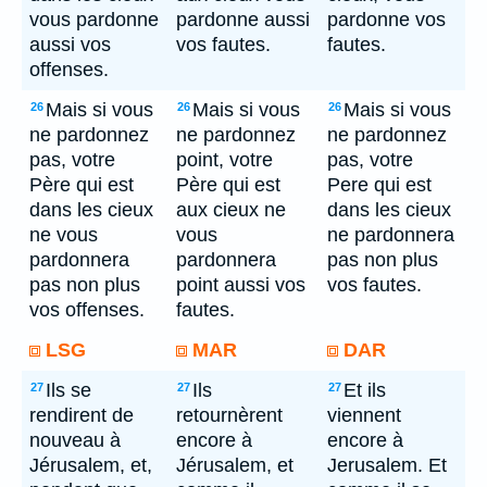
vous pardonne
pardonne aussi
pardonne vos
aussi vos
vos fautes.
fautes.
offenses.
Mais si vous
Mais si vous
Mais si vous
26
26
26
ne pardonnez
ne pardonnez
ne pardonnez
pas, votre
point, votre
pas, votre
Père qui est
Père qui est
Pere qui est
dans les cieux
aux cieux ne
dans les cieux
ne vous
vous
ne pardonnera
pardonnera
pardonnera
pas non plus
pas non plus
point aussi vos
vos fautes.
vos offenses.
fautes.
LSG
MAR
DAR
Ils se
Ils
Et ils
27
27
27
rendirent de
retournèrent
viennent
nouveau à
encore à
encore à
Jérusalem, et,
Jérusalem, et
Jerusalem. Et