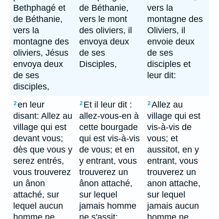
Bethphagé et
de Béthanie,
vers la
de Béthanie,
vers le mont
montagne des
vers la
des oliviers, il
Oliviers, il
montagne des
envoya deux
envoie deux
oliviers, Jésus
de ses
de ses
envoya deux
Disciples,
disciples et
de ses
leur dit:
disciples,
en leur
Et il leur dit :
Allez au
2
2
2
disant: Allez au
allez-vous-en à
village qui est
village qui est
cette bourgade
vis-à-vis de
devant vous;
qui est vis-à-vis
vous; et
dès que vous y
de vous; et en
aussitot, en y
serez entrés,
y entrant, vous
entrant, vous
vous trouverez
trouverez un
trouverez un
un ânon
ânon attaché,
anon attache,
attaché, sur
sur lequel
sur lequel
lequel aucun
jamais homme
jamais aucun
homme ne
ne s'assit;
homme ne