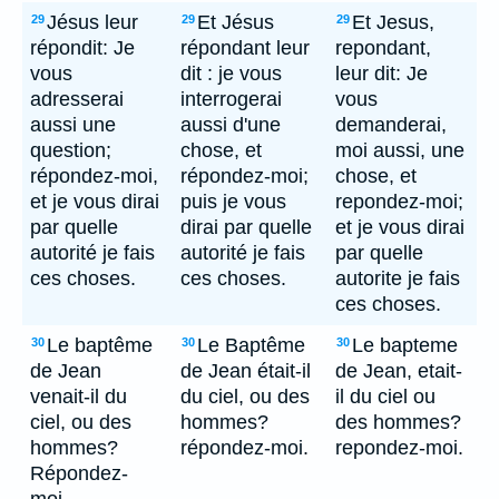
Jésus leur
Et Jésus
Et Jesus,
29
29
29
répondit: Je
répondant leur
repondant,
vous
dit : je vous
leur dit: Je
adresserai
interrogerai
vous
aussi une
aussi d'une
demanderai,
question;
chose, et
moi aussi, une
répondez-moi,
répondez-moi;
chose, et
et je vous dirai
puis je vous
repondez-moi;
par quelle
dirai par quelle
et je vous dirai
autorité je fais
autorité je fais
par quelle
ces choses.
ces choses.
autorite je fais
ces choses.
Le baptême
Le Baptême
Le bapteme
30
30
30
de Jean
de Jean était-il
de Jean, etait-
venait-il du
du ciel, ou des
il du ciel ou
ciel, ou des
hommes?
des hommes?
hommes?
répondez-moi.
repondez-moi.
Répondez-