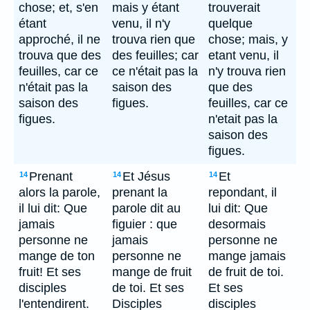
chose; et, s'en
mais y étant
trouverait
étant
venu, il n'y
quelque
approché, il ne
trouva rien que
chose; mais, y
trouva que des
des feuilles; car
etant venu, il
feuilles, car ce
ce n'était pas la
n'y trouva rien
n'était pas la
saison des
que des
saison des
figues.
feuilles, car ce
figues.
n'etait pas la
saison des
figues.
Prenant
Et Jésus
Et
14
14
14
alors la parole,
prenant la
repondant, il
il lui dit: Que
parole dit au
lui dit: Que
jamais
figuier : que
desormais
personne ne
jamais
personne ne
mange de ton
personne ne
mange jamais
fruit! Et ses
mange de fruit
de fruit de toi.
disciples
de toi. Et ses
Et ses
l'entendirent.
Disciples
disciples