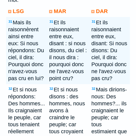
moi.
LSG
MAR
DAR
Mais ils
Et ils
Et ils
31
31
31
raisonnèrent
raisonnaient
raisonnaient
ainsi entre
entre eux,
entre eux,
eux: Si nous
disant : si nous
disant: Si nous
répondons: Du
disons, du ciel :
disons: Du
ciel, il dira:
il nous dira :
ciel, il dira:
Pourquoi donc
pourquoi donc
Pourquoi donc
n'avez-vous
ne l'avez-vous
ne l'avez-vous
pas cru en lui?
point cru?
pas cru?
Et si nous
Et si nous
Mais dirions-
32
32
32
répondons:
disons : des
nous: Des
Des hommes...
hommes, nous
hommes?... ils
Ils craignaient
avons à
craignaient le
le peuple, car
craindre le
peuple; car
tous tenaient
peuple; car
tous
réellement
tous croyaient
estimaient que