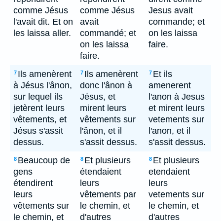
comme Jésus
comme Jésus
Jesus avait
l'avait dit. Et on
avait
commande; et
les laissa aller.
commandé; et
on les laissa
on les laissa
faire.
faire.
Ils amenèrent
Ils amenèrent
Et ils
7
7
7
à Jésus l'ânon,
donc l'ânon à
amenerent
sur lequel ils
Jésus, et
l'anon à Jesus
jetèrent leurs
mirent leurs
et mirent leurs
vêtements, et
vêtements sur
vetements sur
Jésus s'assit
l'ânon, et il
l'anon, et il
dessus.
s'assit dessus.
s'assit dessus.
Beaucoup de
Et plusieurs
Et plusieurs
8
8
8
gens
étendaient
etendaient
étendirent
leurs
leurs
leurs
vêtements par
vetements sur
vêtements sur
le chemin, et
le chemin, et
le chemin, et
d'autres
d'autres