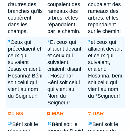
d'autres des
coupaient des
coupaient des
branches qu'ils
rameaux des
rameaux des
coupèrent
arbres, et les
arbres, et les
dans les
répandaient
repandaient
champs.
par le chemin.
sur le chemin;
Ceux qui
Et ceux qui
et ceux qui
9
9
9
précédaient et
allaient devant,
allaient devant
ceux qui
et ceux qui
et ceux qui
suivaient
suivaient,
suivaient,
Jésus criaient:
criaient, disant
criaient:
Hosanna! Béni
: Hosanna!
Hosanna, beni
soit celui qui
Béni soit celui
soit celui qui
vient au nom
qui vient au
vient au nom
du Seigneur!
Nom du
du *Seigneur!
Seigneur!
LSG
MAR
DAR
Béni soit le
Béni soit le
Beni soit le
10
10
10