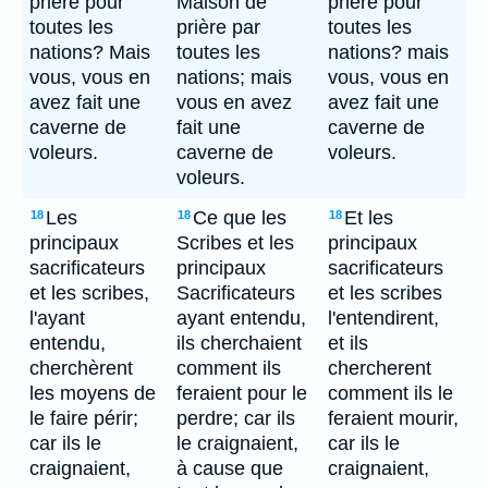
prière pour
Maison de
priere pour
toutes les
prière par
toutes les
nations? Mais
toutes les
nations? mais
vous, vous en
nations; mais
vous, vous en
avez fait une
vous en avez
avez fait une
caverne de
fait une
caverne de
voleurs.
caverne de
voleurs.
voleurs.
Les
Ce que les
Et les
18
18
18
principaux
Scribes et les
principaux
sacrificateurs
principaux
sacrificateurs
et les scribes,
Sacrificateurs
et les scribes
l'ayant
ayant entendu,
l'entendirent,
entendu,
ils cherchaient
et ils
cherchèrent
comment ils
chercherent
les moyens de
feraient pour le
comment ils le
le faire périr;
perdre; car ils
feraient mourir,
car ils le
le craignaient,
car ils le
craignaient,
à cause que
craignaient,