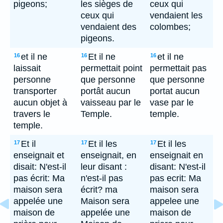
pigeons;
les sièges de
ceux qui
ceux qui
vendaient les
vendaient des
colombes;
pigeons.
et il ne
Et il ne
et il ne
16
16
16
laissait
permettait point
permettait pas
personne
que personne
que personne
transporter
portât aucun
portat aucun
aucun objet à
vaisseau par le
vase par le
travers le
Temple.
temple.
temple.
Et il
Et il les
Et il les
17
17
17
enseignait et
enseignait, en
enseignait en
disait: N'est-il
leur disant :
disant: N'est-il
pas écrit: Ma
n'est-il pas
pas ecrit: Ma
maison sera
écrit? ma
maison sera
appelée une
Maison sera
appelee une
maison de
appelée une
maison de