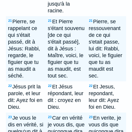
jusqu'à la
racine.
Pierre, se
Et Pierre
Pierre, se
21
21
21
rappelant ce
s'étant souvenu
ressouvenant
qui s'était
[de ce qui
de ce qui
passé, dit à
s'était passé],
s'etait passe,
Jésus: Rabbi,
dit à Jésus :
lui dit: Rabbi,
regarde, le
Maître, voici, le
voici, le figuier
figuier que tu
figuier que tu
que tu as
as maudit a
as maudit, est
maudit est
séché.
tout sec.
sec.
Jésus prit la
Et Jésus
Et Jesus,
22
22
22
parole, et leur
répondant, leur
repondant,
dit: Ayez foi en
dit : croyez en
leur dit: Ayez
Dieu.
Dieu.
foi en Dieu.
Je vous le
Car en vérité
En verite, je
23
23
23
dis en vérité, si
je vous dis, que
vous dis que
quelqu'un dit à
quiconque dira
quiconque dira