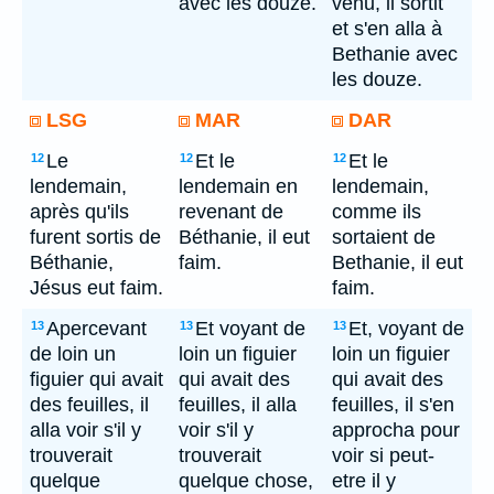
avec les douze.
venu, il sortit
et s'en alla à
Bethanie avec
les douze.
LSG
MAR
DAR
Le
Et le
Et le
12
12
12
lendemain,
lendemain en
lendemain,
après qu'ils
revenant de
comme ils
furent sortis de
Béthanie, il eut
sortaient de
Béthanie,
faim.
Bethanie, il eut
Jésus eut faim.
faim.
Apercevant
Et voyant de
Et, voyant de
13
13
13
de loin un
loin un figuier
loin un figuier
figuier qui avait
qui avait des
qui avait des
des feuilles, il
feuilles, il alla
feuilles, il s'en
alla voir s'il y
voir s'il y
approcha pour
trouverait
trouverait
voir si peut-
quelque
quelque chose,
etre il y