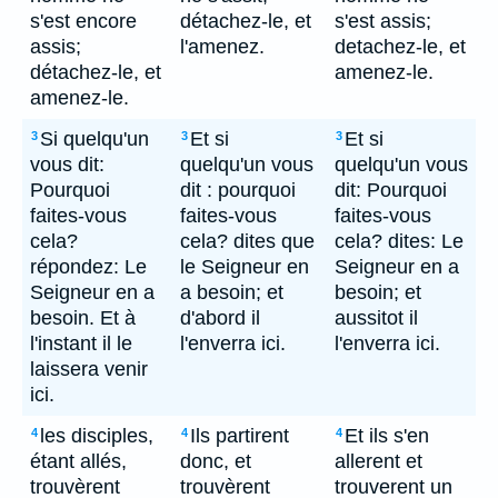
s'est encore
détachez-le, et
s'est assis;
assis;
l'amenez.
detachez-le, et
détachez-le, et
amenez-le.
amenez-le.
Si quelqu'un
Et si
Et si
3
3
3
vous dit:
quelqu'un vous
quelqu'un vous
Pourquoi
dit : pourquoi
dit: Pourquoi
faites-vous
faites-vous
faites-vous
cela?
cela? dites que
cela? dites: Le
répondez: Le
le Seigneur en
Seigneur en a
Seigneur en a
a besoin; et
besoin; et
besoin. Et à
d'abord il
aussitot il
l'instant il le
l'enverra ici.
l'enverra ici.
laissera venir
ici.
les disciples,
Ils partirent
Et ils s'en
4
4
4
étant allés,
donc, et
allerent et
trouvèrent
trouvèrent
trouverent un