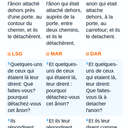
l'ânon attaché
l'ânon qui était
anon qui etait
dehors près
attaché dehors,
attache
d'une porte, au
auprès de la
dehors, à la
contour du
porte, entre
porte, au
chemin, et ils
deux chemins,
carrefour; et ils
le détachèrent.
et ils le
le detachent.
détachèrent.
LSG
MAR
DAR
Quelques-uns
Et quelques-
Et quelques-
5
5
5
de ceux qui
uns de ceux
uns de ceux
étaient là leur
qui étaient là,
qui etaient là,
dirent: Que
leur dirent :
leur dirent:
faites-vous?
pourquoi
Que faites-
pourquoi
détachez-vous
vous là à
détachez-vous
cet ânon?
detacher
cet ânon?
l'anon?
Ils
Et ils leur
Et ils leur
6
6
6
répondirent
répondirent
dirent comme