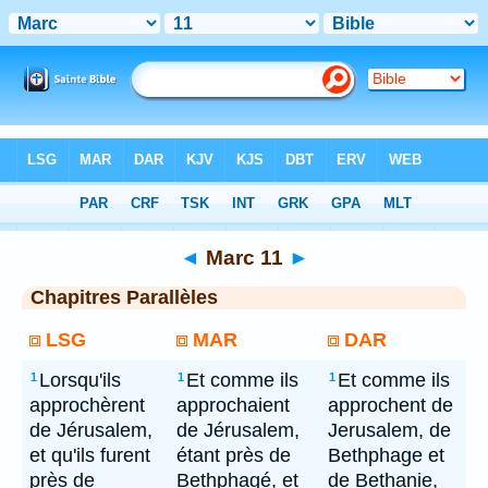
Bible
> Marc 11
◄
Marc 11
►
Chapitres Parallèles
LSG
MAR
DAR
Lorsqu'ils
Et comme ils
Et comme ils
1
1
1
approchèrent
approchaient
approchent de
de Jérusalem,
de Jérusalem,
Jerusalem, de
et qu'ils furent
étant près de
Bethphage et
près de
Bethphagé, et
de Bethanie,