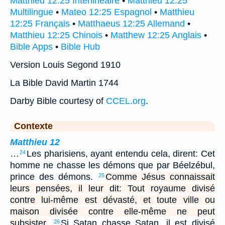
Matthieu 12:25 Interlinéaire
•
Matthieu 12:25
Multilingue
•
Mateo 12:25 Espagnol
•
Matthieu
12:25 Français
•
Matthaeus 12:25 Allemand
•
Matthieu 12:25 Chinois
•
Matthew 12:25 Anglais
•
Bible Apps
•
Bible Hub
Version Louis Segond 1910
La Bible David Martin 1744
Darby Bible courtesy of
CCEL.org
.
Contexte
Matthieu 12
…
Les pharisiens, ayant entendu cela, dirent: Cet
24
homme ne chasse les démons que par Béelzébul,
prince des démons.
Comme Jésus connaissait
25
leurs pensées, il leur dit: Tout royaume divisé
contre lui-même est dévasté, et toute ville ou
maison divisée contre elle-même ne peut
subsister.
Si Satan chasse Satan, il est divisé
26