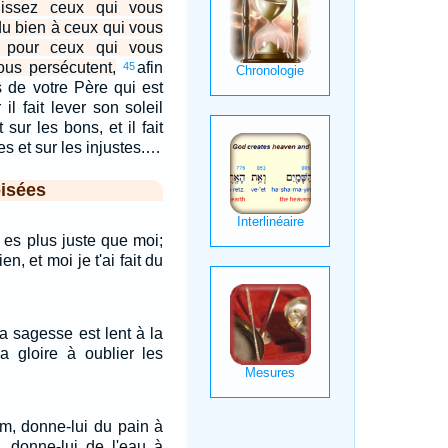
issez ceux qui vous
du bien à ceux qui vous
z pour ceux qui vous
vous persécutent,
afin
45
s de votre Père qui est
il fait lever son soleil
sur les bons, et il fait
tes et sur les injustes.…
isées
u es plus juste que moi;
en, et moi je t'ai fait du
a sagesse est lent à la
sa gloire à oublier les
im, donne-lui du pain à
f, donne-lui de l'eau à