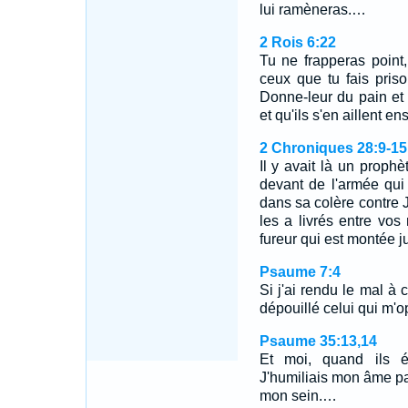
lui ramèneras.…
2 Rois 6:22
Tu ne frapperas point,
ceux que tu fais pris
Donne-leur du pain et d
et qu'ils s'en aillent en
2 Chroniques 28:9-15
Il y avait là un prophè
devant de l'armée qui r
dans sa colère contre J
les a livrés entre vo
fureur qui est montée 
Psaume 7:4
Si j'ai rendu le mal à c
dépouillé celui qui m'o
Psaume 35:13,14
Et moi, quand ils é
J'humiliais mon âme par
mon sein.…