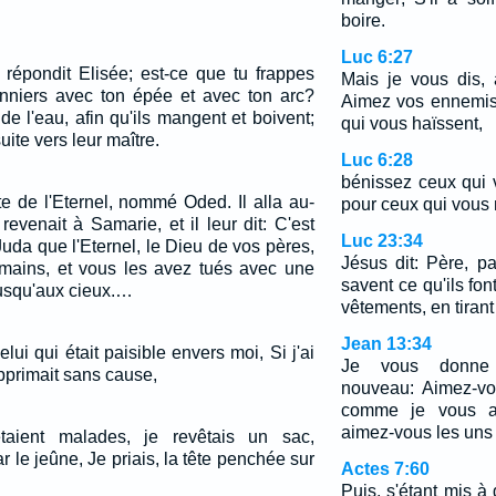
boire.
Luc 6:27
 répondit Elisée; est-ce que tu frappes
Mais je vous dis,
onniers avec ton épée et avec ton arc?
Aimez vos ennemis,
e l'eau, afin qu'ils mangent et boivent;
qui vous haïssent,
suite vers leur maître.
Luc 6:28
bénissez ceux qui 
te de l'Eternel, nommé Oded. Il alla au-
pour ceux qui vous m
evenait à Samarie, et il leur dit: C'est
Luc 23:34
uda que l'Eternel, le Dieu de vos pères,
Jésus dit: Père, pa
s mains, et vous les avez tués avec une
savent ce qu'ils fon
jusqu'aux cieux.…
vêtements, en tirant
Jean 13:34
elui qui était paisible envers moi, Si j'ai
Je vous donne
pprimait sans cause,
nouveau: Aimez-vo
comme je vous ai
aimez-vous les uns 
taient malades, je revêtais un sac,
 le jeûne, Je priais, la tête penchée sur
Actes 7:60
Puis, s'étant mis à 