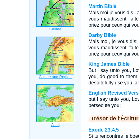
Martin Bible
Mais moi je vous dis :
vous maudissent, fait
priez pour ceux qui vou
Darby Bible
Mais moi, je vous dis
vous maudissent, fait
priez pour ceux qui vou
King James Bible
But I say unto you, L
you, do good to them 
despitefully use you, a
English Revised Vers
but I say unto you, Lo
persecute you;
Trésor de l'Écritur
Exode 23:4,5
Si tu rencontres le boe