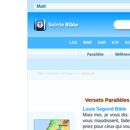
Bible
>
Matthieu
>
Chapitre 5
> Verset 44
Versets Parallèles
Louis Segond Bible
Mais moi, je vous dis
vous maudissent, fait
priez pour ceux qui vou