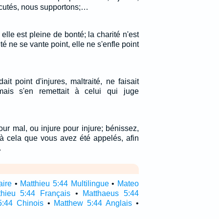
cutés, nous supportons;…
 elle est pleine de bonté; la charité n'est
té ne se vante point, elle ne s'enfle point
dait point d'injures, maltraité, ne faisait
ais s'en remettait à celui qui juge
ur mal, ou injure pour injure; bénissez,
t à cela que vous avez été appelés, afin
.
aire
•
Matthieu 5:44 Multilingue
•
Mateo
thieu 5:44 Français
•
Matthaeus 5:44
5:44 Chinois
•
Matthew 5:44 Anglais
•