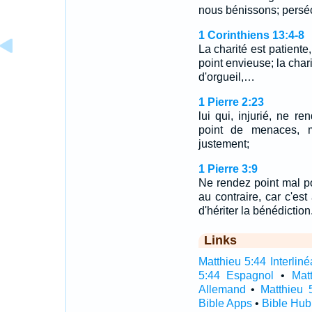
nous bénissons; persé
1 Corinthiens 13:4-8
La charité est patiente,
point envieuse; la chari
d'orgueil,…
1 Pierre 2:23
lui qui, injurié, ne ren
point de menaces, m
justement;
1 Pierre 3:9
Ne rendez point mal po
au contraire, car c'es
d'hériter la bénédiction
Links
Matthieu 5:44 Interliné
5:44 Espagnol
•
Mat
Allemand
•
Matthieu 
Bible Apps
•
Bible Hub