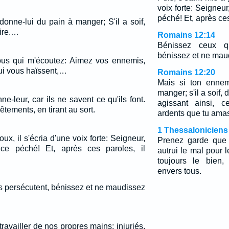
voix forte: Seigneu
péché! Et, après ces
donne-lui du pain à manger; S'il a soif,
oire.…
Romains 12:14
Bénissez ceux qu
bénissez et ne mau
ous qui m'écoutez: Aimez vos ennemis,
qui vous haïssent,…
Romains 12:20
Mais si ton ennem
manger; s'il a soif, 
ne-leur, car ils ne savent ce qu'ils font.
agissant ainsi, 
êtements, en tirant au sort.
ardents que tu amas
1 Thessaloniciens
ux, il s'écria d'une voix forte: Seigneur,
Prenez garde que
ce péché! Et, après ces paroles, il
autrui le mal pour 
toujours le bien,
envers tous.
s persécutent, bénissez et ne maudissez
ravailler de nos propres mains; injuriés,