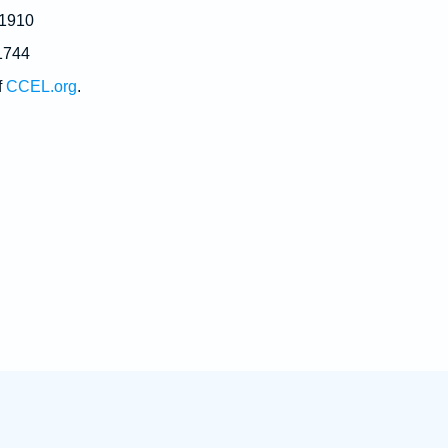
 1910
1744
f
CCEL.org
.