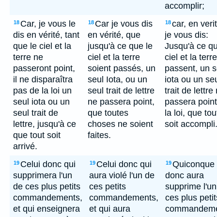
accomplir;
Car, je vous le
Car je vous dis
car, en veri
18
18
18
dis en vérité, tant
en vérité, que
je vous dis:
que le ciel et la
jusqu'à ce que le
Jusqu'à ce qu
terre ne
ciel et la terre
ciel et la terre
passeront point,
soient passés, un
passent, un s
il ne disparaîtra
seul Iota, ou un
iota ou un se
pas de la loi un
seul trait de lettre
trait de lettre
seul iota ou un
ne passera point,
passera poin
seul trait de
que toutes
la loi, que to
lettre, jusqu'à ce
choses ne soient
soit accompli
que tout soit
faites.
arrivé.
Celui donc qui
Celui donc qui
Quiconque
19
19
19
supprimera l'un
aura violé l'un de
donc aura
de ces plus petits
ces petits
supprime l'un
commandements,
commandements,
ces plus petit
et qui enseignera
et qui aura
commandeme