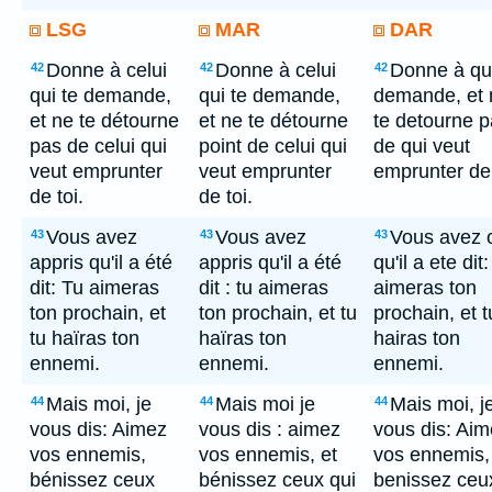
LSG
MAR
DAR
Donne à celui
Donne à celui
Donne à qui
42
42
42
qui te demande,
qui te demande,
demande, et 
et ne te détourne
et ne te détourne
te detourne 
pas de celui qui
point de celui qui
de qui veut
veut emprunter
veut emprunter
emprunter de 
de toi.
de toi.
Vous avez
Vous avez
Vous avez 
43
43
43
appris qu'il a été
appris qu'il a été
qu'il a ete dit
dit: Tu aimeras
dit : tu aimeras
aimeras ton
ton prochain, et
ton prochain, et tu
prochain, et t
tu haïras ton
haïras ton
hairas ton
ennemi.
ennemi.
ennemi.
Mais moi, je
Mais moi je
Mais moi, j
44
44
44
vous dis: Aimez
vous dis : aimez
vous dis: Ai
vos ennemis,
vos ennemis, et
vos ennemis,
bénissez ceux
bénissez ceux qui
benissez ceu