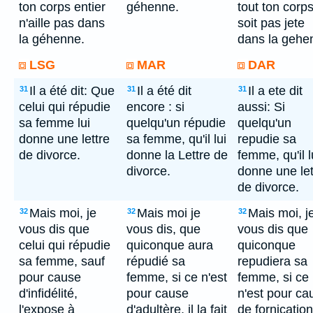
ton corps entier
géhenne.
tout ton corp
n'aille pas dans
soit pas jete
la géhenne.
dans la gehe
LSG
MAR
DAR
Il a été dit: Que
Il a été dit
Il a ete dit
31
31
31
celui qui répudie
encore : si
aussi: Si
sa femme lui
quelqu'un répudie
quelqu'un
donne une lettre
sa femme, qu'il lui
repudie sa
de divorce.
donne la Lettre de
femme, qu'il l
divorce.
donne une let
de divorce.
Mais moi, je
Mais moi je
Mais moi, j
32
32
32
vous dis que
vous dis, que
vous dis que
celui qui répudie
quiconque aura
quiconque
sa femme, sauf
répudié sa
repudiera sa
pour cause
femme, si ce n'est
femme, si ce
d'infidélité,
pour cause
n'est pour ca
l'expose à
d'adultère, il la fait
de fornication