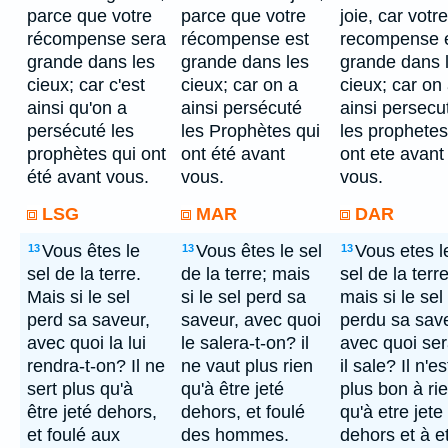
parce que votre
parce que votre
joie, car votre
récompense sera
récompense est
recompense 
grande dans les
grande dans les
grande dans 
cieux; car c'est
cieux; car on a
cieux; car on
ainsi qu'on a
ainsi persécuté
ainsi persecu
persécuté les
les Prophètes qui
les prophetes
prophètes qui ont
ont été avant
ont ete avant
été avant vous.
vous.
vous.
LSG
MAR
DAR
Vous êtes le
Vous êtes le sel
Vous etes l
13
13
13
sel de la terre.
de la terre; mais
sel de la terre
Mais si le sel
si le sel perd sa
mais si le sel
perd sa saveur,
saveur, avec quoi
perdu sa sav
avec quoi la lui
le salera-t-on? il
avec quoi ser
rendra-t-on? Il ne
ne vaut plus rien
il sale? Il n'es
sert plus qu'à
qu'à être jeté
plus bon à ri
être jeté dehors,
dehors, et foulé
qu'à etre jete
et foulé aux
des hommes.
dehors et à e