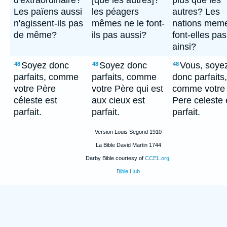
d'extraordinaire?
[que les autres]?
plus que les
Les païens aussi
les péagers
autres? Les
n'agissent-ils pas
mêmes ne le font-
nations mem
de même?
ils pas aussi?
font-elles pas
ainsi?
Soyez donc
Soyez donc
Vous, soye
48
48
48
parfaits, comme
parfaits, comme
donc parfaits,
votre Père
votre Père qui est
comme votre
céleste est
aux cieux est
Pere celeste 
parfait.
parfait.
parfait.
Version Louis Segond 1910
La Bible David Martin 1744
Darby Bible courtesy of
CCEL.org
.
Bible Hub