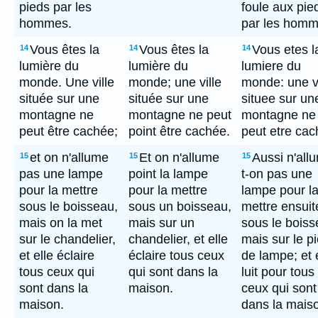
pieds par les
foule aux pie
hommes.
par les homm
Vous êtes la
Vous êtes la
Vous etes l
14
14
14
lumière du
lumière du
lumiere du
monde. Une ville
monde; une ville
monde: une vi
située sur une
située sur une
situee sur un
montagne ne
montagne ne peut
montagne ne
peut être cachée;
point être cachée.
peut etre cac
et on n'allume
Et on n'allume
Aussi n'all
15
15
15
pas une lampe
point la lampe
t-on pas une
pour la mettre
pour la mettre
lampe pour l
sous le boisseau,
sous un boisseau,
mettre ensuit
mais on la met
mais sur un
sous le boiss
sur le chandelier,
chandelier, et elle
mais sur le p
et elle éclaire
éclaire tous ceux
de lampe; et 
tous ceux qui
qui sont dans la
luit pour tous
sont dans la
maison.
ceux qui sont
maison.
dans la mais