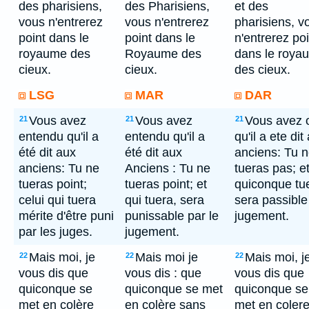
des pharisiens,
des Pharisiens,
et des
vous n'entrerez
vous n'entrerez
pharisiens, v
point dans le
point dans le
n'entrerez poi
royaume des
Royaume des
dans le roya
cieux.
cieux.
des cieux.
LSG
MAR
DAR
Vous avez
Vous avez
Vous avez 
21
21
21
entendu qu'il a
entendu qu'il a
qu'il a ete dit
été dit aux
été dit aux
anciens: Tu 
anciens: Tu ne
Anciens : Tu ne
tueras pas; e
tueras point;
tueras point; et
quiconque tu
celui qui tuera
qui tuera, sera
sera passible
mérite d'être puni
punissable par le
jugement.
par les juges.
jugement.
Mais moi, je
Mais moi je
Mais moi, j
22
22
22
vous dis que
vous dis : que
vous dis que
quiconque se
quiconque se met
quiconque se
met en colère
en colère sans
met en coler