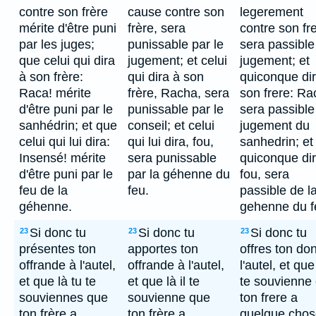
contre son frère
cause contre son
legerement
mérite d'être puni
frère, sera
contre son fr
par les juges;
punissable par le
sera passible
que celui qui dira
jugement; et celui
jugement; et
à son frère:
qui dira à son
quiconque di
Raca! mérite
frère, Racha, sera
son frere: Ra
d'être puni par le
punissable par le
sera passible
sanhédrin; et que
conseil; et celui
jugement du
celui qui lui dira:
qui lui dira, fou,
sanhedrin; et
Insensé! mérite
sera punissable
quiconque di
d'être puni par le
par la géhenne du
fou, sera
feu de la
feu.
passible de l
géhenne.
gehenne du f
Si donc tu
Si donc tu
Si donc tu
23
23
23
présentes ton
apportes ton
offres ton do
offrande à l'autel,
offrande à l'autel,
l'autel, et que 
et que là tu te
et que là il te
te souvienne
souviennes que
souvienne que
ton frere a
ton frère a
ton frère a
quelque chos