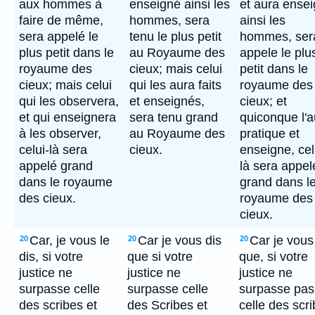
aux hommes à
enseigné ainsi les
et aura ense
faire de même,
hommes, sera
ainsi les
sera appelé le
tenu le plus petit
hommes, ser
plus petit dans le
au Royaume des
appele le plu
royaume des
cieux; mais celui
petit dans le
cieux; mais celui
qui les aura faits
royaume des
qui les observera,
et enseignés,
cieux; et
et qui enseignera
sera tenu grand
quiconque l'a
à les observer,
au Royaume des
pratique et
celui-là sera
cieux.
enseigne, cel
appelé grand
là sera appel
dans le royaume
grand dans l
des cieux.
royaume des
cieux.
Car, je vous le
Car je vous dis
Car je vous
20
20
20
dis, si votre
que si votre
que, si votre
justice ne
justice ne
justice ne
surpasse celle
surpasse celle
surpasse pas
des scribes et
des Scribes et
celle des scr