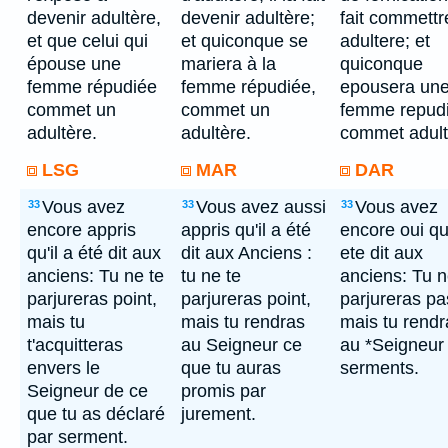
devenir adultère,
devenir adultère;
fait commettr
et que celui qui
et quiconque se
adultere; et
épouse une
mariera à la
quiconque
femme répudiée
femme répudiée,
epousera un
commet un
commet un
femme repudi
adultère.
adultère.
commet adult
LSG
MAR
DAR
Vous avez
Vous avez aussi
Vous avez
33
33
33
encore appris
appris qu'il a été
encore oui qu'
qu'il a été dit aux
dit aux Anciens :
ete dit aux
anciens: Tu ne te
tu ne te
anciens: Tu n
parjureras point,
parjureras point,
parjureras pa
mais tu
mais tu rendras
mais tu rendr
t'acquitteras
au Seigneur ce
au *Seigneur
envers le
que tu auras
serments.
Seigneur de ce
promis par
que tu as déclaré
jurement.
par serment.