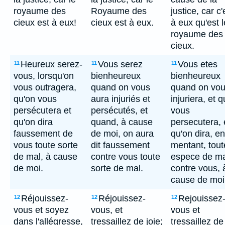
royaume des
Royaume des
justice, car c'
cieux est à eux!
cieux est à eux.
à eux qu'est l
royaume des
cieux.
Heureux serez-
Vous serez
Vous etes
11
11
11
vous, lorsqu'on
bienheureux
bienheureux
vous outragera,
quand on vous
quand on vo
qu'on vous
aura injuriés et
injuriera, et 
persécutera et
persécutés, et
vous
qu'on dira
quand, à cause
persecutera, 
faussement de
de moi, on aura
qu'on dira, en
vous toute sorte
dit faussement
mentant, tout
de mal, à cause
contre vous toute
espece de ma
de moi.
sorte de mal.
contre vous, 
cause de moi
Réjouissez-
Réjouissez-
Rejouissez
12
12
12
vous et soyez
vous, et
vous et
dans l'allégresse,
tressaillez de joie;
tressaillez de