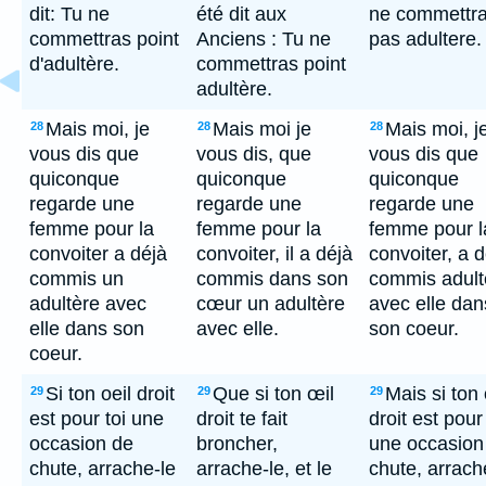
dit: Tu ne
été dit aux
ne commettr
commettras point
Anciens : Tu ne
pas adultere.
d'adultère.
commettras point
adultère.
Mais moi, je
Mais moi je
Mais moi, j
28
28
28
vous dis que
vous dis, que
vous dis que
quiconque
quiconque
quiconque
regarde une
regarde une
regarde une
femme pour la
femme pour la
femme pour l
convoiter a déjà
convoiter, il a déjà
convoiter, a d
commis un
commis dans son
commis adult
adultère avec
cœur un adultère
avec elle dan
elle dans son
avec elle.
son coeur.
coeur.
Si ton oeil droit
Que si ton œil
Mais si ton 
29
29
29
est pour toi une
droit te fait
droit est pour 
occasion de
broncher,
une occasion
chute, arrache-le
arrache-le, et le
chute, arrach