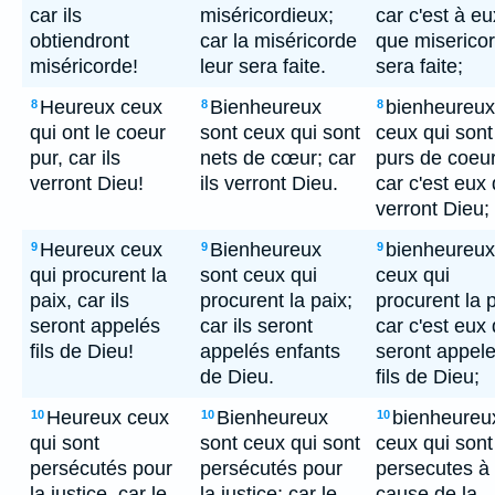
car ils
miséricordieux;
car c'est à eu
obtiendront
car la miséricorde
que miserico
miséricorde!
leur sera faite.
sera faite;
Heureux ceux
Bienheureux
bienheureux
8
8
8
qui ont le coeur
sont ceux qui sont
ceux qui sont
pur, car ils
nets de cœur; car
purs de coeur
verront Dieu!
ils verront Dieu.
car c'est eux 
verront Dieu;
Heureux ceux
Bienheureux
bienheureux
9
9
9
qui procurent la
sont ceux qui
ceux qui
paix, car ils
procurent la paix;
procurent la p
seront appelés
car ils seront
car c'est eux 
fils de Dieu!
appelés enfants
seront appel
de Dieu.
fils de Dieu;
Heureux ceux
Bienheureux
bienheureu
10
10
10
qui sont
sont ceux qui sont
ceux qui sont
persécutés pour
persécutés pour
persecutes à
la justice, car le
la justice; car le
cause de la