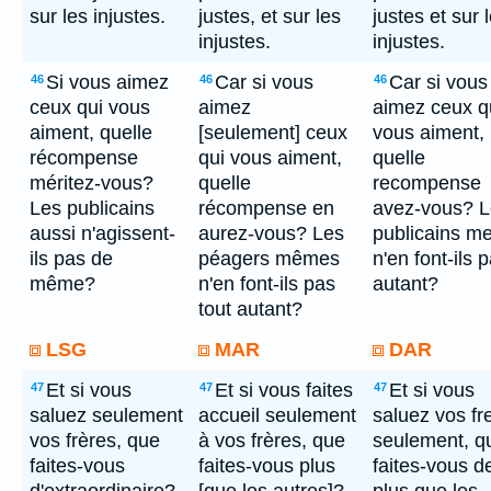
sur les injustes.
justes, et sur les
justes et sur 
injustes.
injustes.
Si vous aimez
Car si vous
Car si vous
46
46
46
ceux qui vous
aimez
aimez ceux q
aiment, quelle
[seulement] ceux
vous aiment,
récompense
qui vous aiment,
quelle
méritez-vous?
quelle
recompense
Les publicains
récompense en
avez-vous? L
aussi n'agissent-
aurez-vous? Les
publicains m
ils pas de
péagers mêmes
n'en font-ils 
même?
n'en font-ils pas
autant?
tout autant?
LSG
MAR
DAR
Et si vous
Et si vous faites
Et si vous
47
47
47
saluez seulement
accueil seulement
saluez vos fr
vos frères, que
à vos frères, que
seulement, q
faites-vous
faites-vous plus
faites-vous d