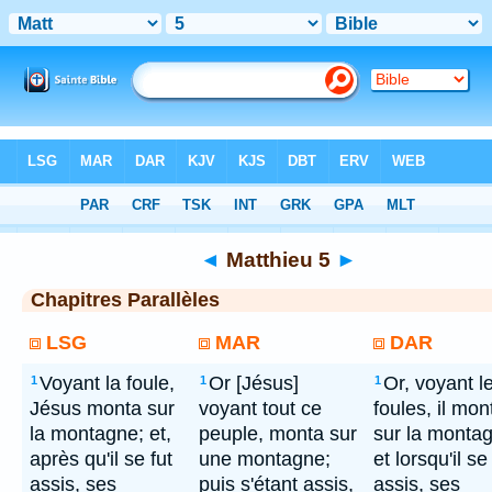
Bible
> Matthieu 5
◄
Matthieu 5
►
Chapitres Parallèles
LSG
MAR
DAR
Voyant la foule,
Or [Jésus]
Or, voyant l
1
1
1
Jésus monta sur
voyant tout ce
foules, il mon
la montagne; et,
peuple, monta sur
sur la monta
après qu'il se fut
une montagne;
et lorsqu'il se
assis, ses
puis s'étant assis,
assis, ses