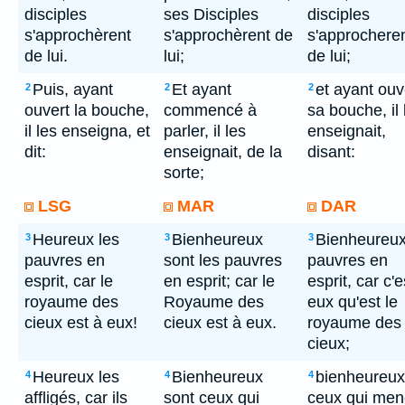
disciples
ses Disciples
disciples
s'approchèrent
s'approchèrent de
s'approchere
de lui.
lui;
de lui;
Puis, ayant
Et ayant
et ayant ouv
2
2
2
ouvert la bouche,
commencé à
sa bouche, il 
il les enseigna, et
parler, il les
enseignait,
dit:
enseignait, de la
disant:
sorte;
LSG
MAR
DAR
Heureux les
Bienheureux
Bienheureux
3
3
3
pauvres en
sont les pauvres
pauvres en
esprit, car le
en esprit; car le
esprit, car c'e
royaume des
Royaume des
eux qu'est le
cieux est à eux!
cieux est à eux.
royaume des
cieux;
Heureux les
Bienheureux
bienheureux
4
4
4
affligés, car ils
sont ceux qui
ceux qui men