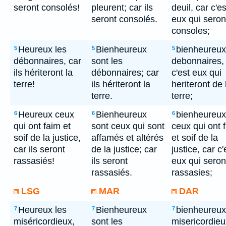
seront consolés!
pleurent; car ils
deuil, car c'es
seront consolés.
eux qui seron
consoles;
Heureux les
Bienheureux
bienheureux
5
5
5
débonnaires, car
sont les
debonnaires,
ils hériteront la
débonnaires; car
c'est eux qui
terre!
ils hériteront la
heriteront de 
terre.
terre;
Heureux ceux
Bienheureux
bienheureux
6
6
6
qui ont faim et
sont ceux qui sont
ceux qui ont 
soif de la justice,
affamés et altérés
et soif de la
car ils seront
de la justice; car
justice, car c'
rassasiés!
ils seront
eux qui seron
rassasiés.
rassasies;
LSG
MAR
DAR
Heureux les
Bienheureux
bienheureux
7
7
7
miséricordieux,
sont les
misericordieu