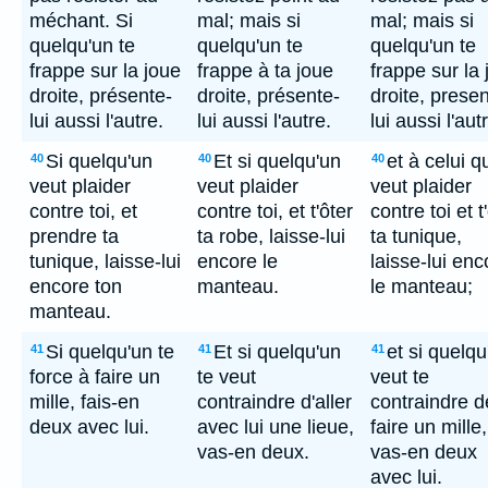
méchant. Si
mal; mais si
mal; mais si
quelqu'un te
quelqu'un te
quelqu'un te
frappe sur la joue
frappe à ta joue
frappe sur la
droite, présente-
droite, présente-
droite, presen
lui aussi l'autre.
lui aussi l'autre.
lui aussi l'aut
Si quelqu'un
Et si quelqu'un
et à celui q
40
40
40
veut plaider
veut plaider
veut plaider
contre toi, et
contre toi, et t'ôter
contre toi et t
prendre ta
ta robe, laisse-lui
ta tunique,
tunique, laisse-lui
encore le
laisse-lui enc
encore ton
manteau.
le manteau;
manteau.
Si quelqu'un te
Et si quelqu'un
et si quelqu
41
41
41
force à faire un
te veut
veut te
mille, fais-en
contraindre d'aller
contraindre d
deux avec lui.
avec lui une lieue,
faire un mille,
vas-en deux.
vas-en deux
avec lui.