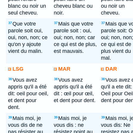
blanc ou noir un
cheveu blanc ou
ou noir un
seul cheveu.
noir.
cheveu.
Que votre
Mais que votre
Mais que vo
37
37
37
parole soit oui,
parole soit : oui,
parole soit: O
oui, non, non; ce
oui; non, non; car
oui; non, non
qu'on y ajoute
ce qui est de plus,
ce qui est de
vient du malin.
est mauvais.
plus vient du
mal.
LSG
MAR
DAR
Vous avez
Vous avez
Vous avez 
38
38
38
appris qu'il a été
appris qu'il a été
qu'il a ete dit:
dit: oeil pour oeil,
dit : œil pour œil,
Oeil pour Oeil
et dent pour
et dent pour dent.
dent pour den
dent.
Mais moi, je
Mais moi, je
Mais moi, j
39
39
39
vous dis de ne
vous dis : ne
vous dis: Ne
pas résister au
résistez point au
resistez pas 