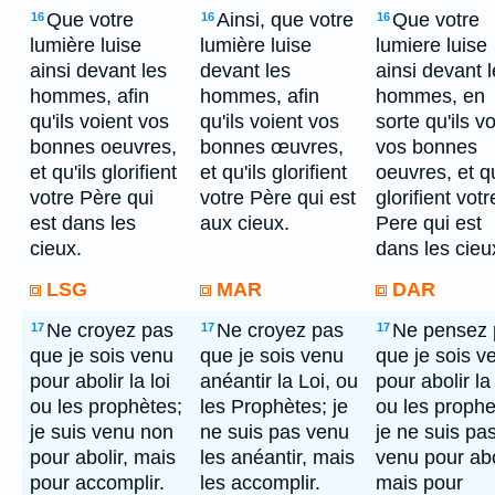
Que votre
Ainsi, que votre
Que votre
16
16
16
lumière luise
lumière luise
lumiere luise
ainsi devant les
devant les
ainsi devant 
hommes, afin
hommes, afin
hommes, en
qu'ils voient vos
qu'ils voient vos
sorte qu'ils v
bonnes oeuvres,
bonnes œuvres,
vos bonnes
et qu'ils glorifient
et qu'ils glorifient
oeuvres, et qu
votre Père qui
votre Père qui est
glorifient votr
est dans les
aux cieux.
Pere qui est
cieux.
dans les cieu
LSG
MAR
DAR
Ne croyez pas
Ne croyez pas
Ne pensez 
17
17
17
que je sois venu
que je sois venu
que je sois v
pour abolir la loi
anéantir la Loi, ou
pour abolir la 
ou les prophètes;
les Prophètes; je
ou les prophe
je suis venu non
ne suis pas venu
je ne suis pa
pour abolir, mais
les anéantir, mais
venu pour abo
pour accomplir.
les accomplir.
mais pour