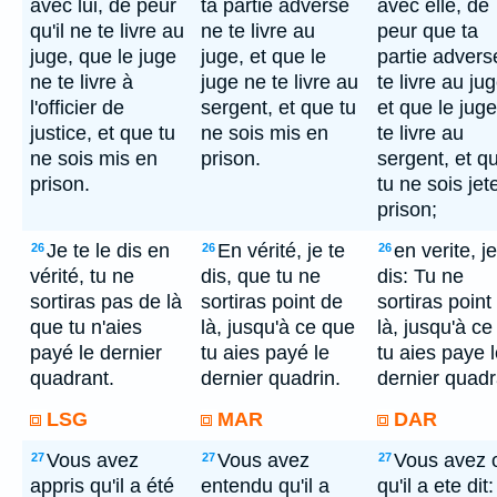
avec lui, de peur
ta partie adverse
avec elle, de
qu'il ne te livre au
ne te livre au
peur que ta
juge, que le juge
juge, et que le
partie advers
ne te livre à
juge ne te livre au
te livre au jug
l'officier de
sergent, et que tu
et que le jug
justice, et que tu
ne sois mis en
te livre au
ne sois mis en
prison.
sergent, et q
prison.
tu ne sois jet
prison;
Je te le dis en
En vérité, je te
en verite, je
26
26
26
vérité, tu ne
dis, que tu ne
dis: Tu ne
sortiras pas de là
sortiras point de
sortiras point
que tu n'aies
là, jusqu'à ce que
là, jusqu'à c
payé le dernier
tu aies payé le
tu aies paye 
quadrant.
dernier quadrin.
dernier quadr
LSG
MAR
DAR
Vous avez
Vous avez
Vous avez 
27
27
27
appris qu'il a été
entendu qu'il a
qu'il a ete dit