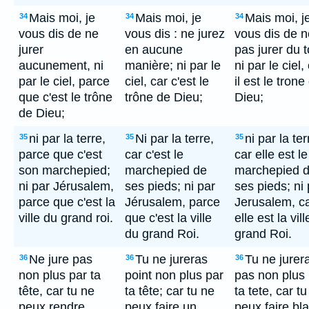
Mais moi, je
Mais moi, je
Mais moi, j
34
34
34
vous dis de ne
vous dis : ne jurez
vous dis de n
jurer
en aucune
pas jurer du t
aucunement, ni
manière; ni par le
ni par le ciel,
par le ciel, parce
ciel, car c'est le
il est le trone
que c'est le trône
trône de Dieu;
Dieu;
de Dieu;
ni par la terre,
Ni par la terre,
ni par la ter
35
35
35
parce que c'est
car c'est le
car elle est le
son marchepied;
marchepied de
marchepied 
ni par Jérusalem,
ses pieds; ni par
ses pieds; ni 
parce que c'est la
Jérusalem, parce
Jerusalem, c
ville du grand roi.
que c'est la ville
elle est la vil
du grand Roi.
grand Roi.
Ne jure pas
Tu ne jureras
Tu ne jurer
36
36
36
non plus par ta
point non plus par
pas non plus
tête, car tu ne
ta tête; car tu ne
ta tete, car t
peux rendre
peux faire un
peux faire bl