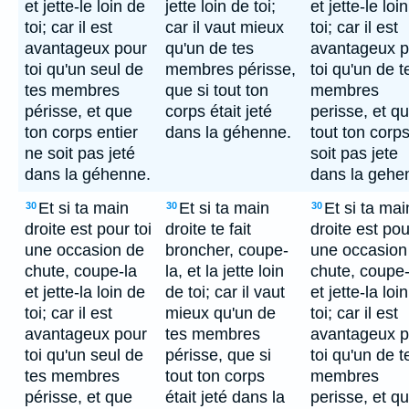
et jette-le loin de
jette loin de toi;
et jette-le loi
toi; car il est
car il vaut mieux
toi; car il est
avantageux pour
qu'un de tes
avantageux p
toi qu'un seul de
membres périsse,
toi qu'un de t
tes membres
que si tout ton
membres
périsse, et que
corps était jeté
perisse, et q
ton corps entier
dans la géhenne.
tout ton corp
ne soit pas jeté
soit pas jete
dans la géhenne.
dans la gehe
Et si ta main
Et si ta main
Et si ta mai
30
30
30
droite est pour toi
droite te fait
droite est pou
une occasion de
broncher, coupe-
une occasion
chute, coupe-la
la, et la jette loin
chute, coupe-
et jette-la loin de
de toi; car il vaut
et jette-la loi
toi; car il est
mieux qu'un de
toi; car il est
avantageux pour
tes membres
avantageux p
toi qu'un seul de
périsse, que si
toi qu'un de t
tes membres
tout ton corps
membres
périsse, et que
était jeté dans la
perisse, et q