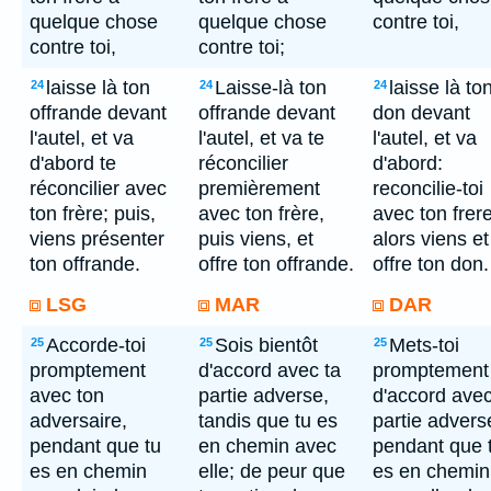
quelque chose
quelque chose
contre toi,
contre toi,
contre toi;
laisse là ton
Laisse-là ton
laisse là to
24
24
24
offrande devant
offrande devant
don devant
l'autel, et va
l'autel, et va te
l'autel, et va
d'abord te
réconcilier
d'abord:
réconcilier avec
premièrement
reconcilie-toi
ton frère; puis,
avec ton frère,
avec ton frere
viens présenter
puis viens, et
alors viens et
ton offrande.
offre ton offrande.
offre ton don.
LSG
MAR
DAR
Accorde-toi
Sois bientôt
Mets-toi
25
25
25
promptement
d'accord avec ta
promptement
avec ton
partie adverse,
d'accord avec
adversaire,
tandis que tu es
partie advers
pendant que tu
en chemin avec
pendant que 
es en chemin
elle; de peur que
es en chemin