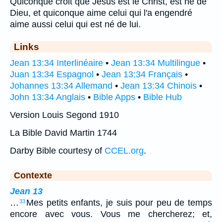
Quiconque croit que Jésus est le Christ, est né de
Dieu, et quiconque aime celui qui l'a engendré
aime aussi celui qui est né de lui.
Links
Jean 13:34 Interlinéaire
•
Jean 13:34 Multilingue
•
Juan 13:34 Espagnol
•
Jean 13:34 Français
•
Johannes 13:34 Allemand
•
Jean 13:34 Chinois
•
John 13:34 Anglais
•
Bible Apps
•
Bible Hub
Version Louis Segond 1910
La Bible David Martin 1744
Darby Bible courtesy of
CCEL.org
.
Contexte
Jean 13
…
Mes petits enfants, je suis pour peu de temps
33
encore avec vous. Vous me chercherez; et,