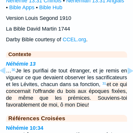
Néhémie 13:31 Chinois
•
Nehemiah 13:31 Anglais
•
Bible Apps
•
Bible Hub
Version Louis Segond 1910
La Bible David Martin 1744
Darby Bible courtesy of
CCEL.org
.
Contexte
Néhémie 13
…
Je les purifiai de tout étranger, et je remis en
30
vigueur ce que devaient observer les sacrificateurs
et les Lévites, chacun dans sa fonction,
et ce qui
31
concernait l'offrande du bois aux époques fixées,
de même que les prémices. Souviens-toi
favorablement de moi, ô mon Dieu!
Références Croisées
Néhémie 10:34