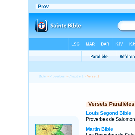
Bible
>
Proverbes
>
Chapitre 1
> Verset 1
Versets Parallèles
Louis Segond Bible
Proverbes de Salomon, f
Martin Bible