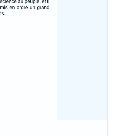
science au peuple, et il
 mis en ordre un grand
es.