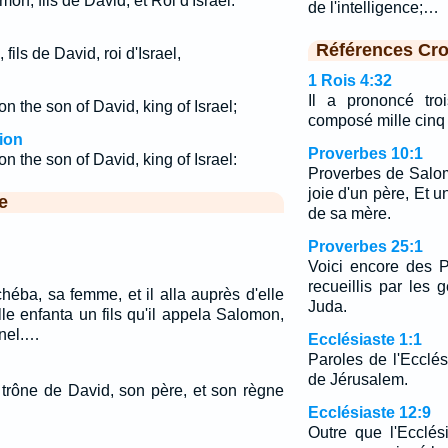
n, fils de David, et Roi d'Israël.
de l'intelligence;…
Références Cro
ils de David, roi d'Israel,
1 Rois 4:32
Il a prononcé tro
 the son of David, king of Israel;
composé mille cinq
ion
Proverbes 10:1
 the son of David, king of Israel:
Proverbes de Salomo
joie d'un père, Et u
e
de sa mère.
Proverbes 25:1
Voici encore des 
recueillis par les 
éba, sa femme, et il alla auprès d'elle
Juda.
le enfanta un fils qu'il appela Salomon,
rnel.…
Ecclésiaste 1:1
Paroles de l'Ecclési
de Jérusalem.
 trône de David, son père, et son règne
Ecclésiaste 12:9
Outre que l'Ecclés