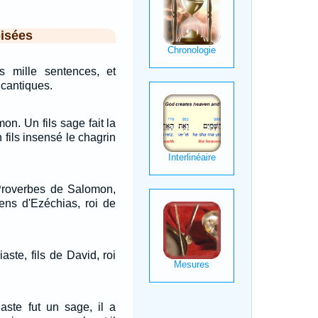
isées
is mille sentences, et
 cantiques.
n. Un fils sage fait la
n fils insensé le chagrin
Proverbes de Salomon,
gens d'Ezéchias, roi de
aste, fils de David, roi
iaste fut un sage, il a