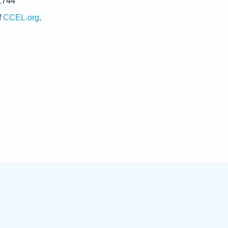
1744
f
CCEL.org
.