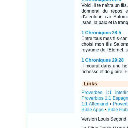
Voici, il te naîtra un f
donnerai du repos e
d'alentour; car Salom
Israël la paix et la tran
1 Chroniques 28:5
Entre tous mes fils-car
choisi mon fils Salomo
royaume de l'Eternel, su
1 Chroniques 29:28
Il mourut dans une heu
richesse et de gloire. E
Links
Proverbes 1:1 Interli
Proverbios 1:1 Espagn
1:1 Allemand
•
Prover
Bible Apps
•
Bible Hub
Version Louis Segond