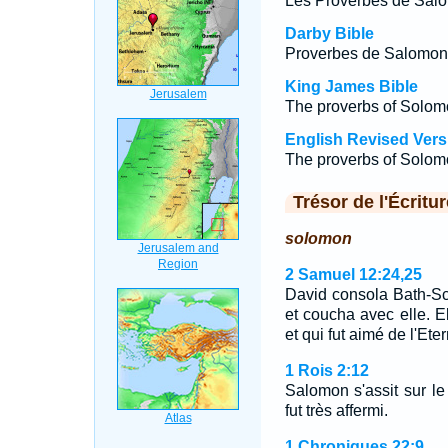
Les Proverbes de Salomo
Darby Bible
Proverbes de Salomon, f
King James Bible
The proverbs of Solomon
English Revised Vers
The proverbs of Solomon
Trésor de l'Écritur
solomon
2 Samuel 12:24,25
David consola Bath-Sch
et coucha avec elle. El
et qui fut aimé de l'Ete
1 Rois 2:12
Salomon s'assit sur le
fut très affermi.
1 Chroniques 22:9