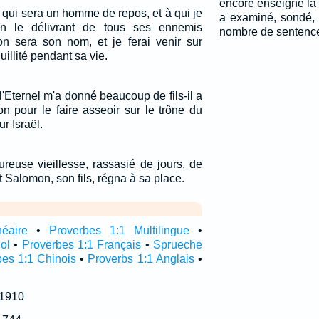
encore enseigné la 
ils, qui sera un homme de repos, et à qui je
a examiné, sondé,
n le délivrant de tous ses ennemis
nombre de sentenc
on sera son nom, et je ferai venir sur
quillité pendant sa vie.
 l'Eternel m'a donné beaucoup de fils-il a
n pour le faire asseoir sur le trône du
r Israël.
reuse vieillesse, rassasié de jours, de
t Salomon, son fils, régna à sa place.
néaire
•
Proverbes 1:1 Multilingue
•
ol
•
Proverbes 1:1 Français
•
Sprueche
bes 1:1 Chinois
•
Proverbs 1:1 Anglais
•
 1910