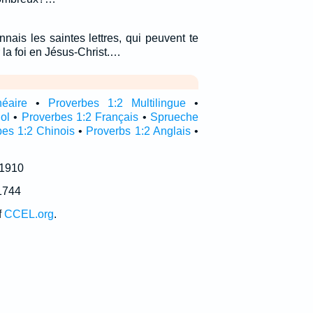
nais les saintes lettres, qui peuvent te
 la foi en Jésus-Christ.…
néaire
•
Proverbes 1:2 Multilingue
•
ol
•
Proverbes 1:2 Français
•
Sprueche
bes 1:2 Chinois
•
Proverbs 1:2 Anglais
•
 1910
1744
f
CCEL.org
.