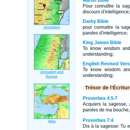
Martin Bible
Pour connaître la sage
discours d'intelligence;
Darby Bible
pour connaitre la sage
paroles d'intelligence;
King James Bible
To know wisdom and i
understanding;
English Revised Vers
To know wisdom and i
understanding;
Trésor de l'Écritur
Proverbes 4:5-7
Acquiers la sagesse, a
paroles de ma bouche, 
Proverbes 7:4
Dis à la sagesse: Tu es