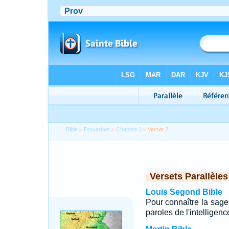
Bible
>
Proverbes
>
Chapitre 1
> Verset 2
Versets Parallèles
Louis Segond Bible
Pour connaître la sages
paroles de l'intelligenc