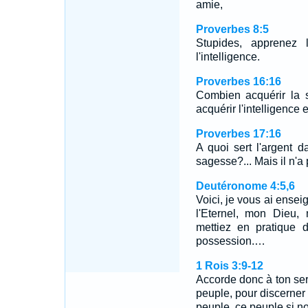
amie,
Proverbes 8:5
Stupides, apprenez 
l'intelligence.
Proverbes 16:16
Combien acquérir la 
acquérir l'intelligence e
Proverbes 17:16
A quoi sert l'argent 
sagesse?... Mais il n'a
Deutéronome 4:5,6
Voici, je vous ai ense
l'Eternel, mon Dieu,
mettiez en pratique 
possession.…
1 Rois 3:9-12
Accorde donc à ton serv
peuple, pour discerner 
peuple, ce peuple si