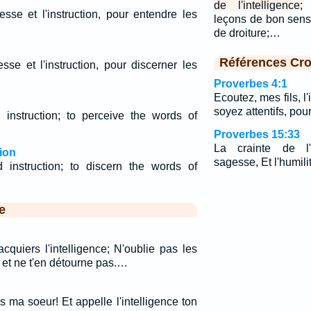
de l'intelligence;
sse et l'instruction, pour entendre les
leçons de bon sens,
de droiture;…
Références Cro
sse et l'instruction, pour discerner les
Proverbes 4:1
Ecoutez, mes fils, l'
soyez attentifs, pou
nstruction; to perceive the words of
Proverbes 15:33
La crainte de l'
ion
sagesse, Et l'humili
nstruction; to discern the words of
e
cquiers l'intelligence; N'oublie pas les
et ne t'en détourne pas.…
 ma soeur! Et appelle l'intelligence ton