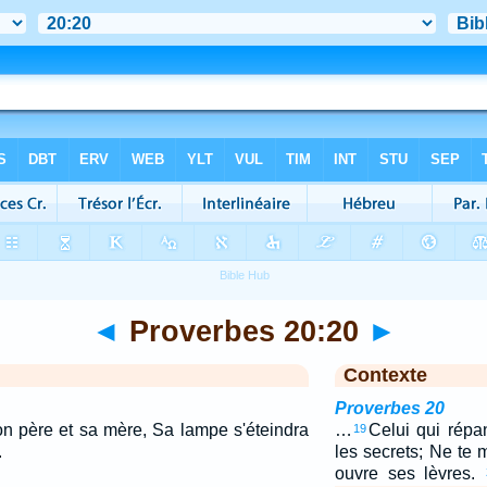
◄
Proverbes 20:20
►
Contexte
Proverbes 20
on père et sa mère, Sa lampe s'éteindra
…
Celui qui répa
19
.
les secrets; Ne te 
ouvre ses lèvres.