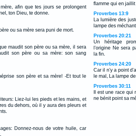
flamme qui en jaillit
 mère, afin que tes jours se prolongent
nel, ton Dieu, te donne.
Proverbes 13:9
La lumière des just
lampe des méchants 
père ou sa mère sera puni de mort.
Proverbes 20:21
Un héritage pro
e maudit son père ou sa mère, il sera
l'origine Ne sera 
audit son père ou sa mère: son sang
la fin.
Proverbes 24:20
Car il n'y a point d'
méprise son père et sa mère! -Et tout le
le mal, La lampe de
Proverbes 30:11
Il est une race qui
ne bénit point sa mè
viteurs: Liez-lui les pieds et les mains, et
res du dehors, où il y aura des pleurs et
nts.
 sages: Donnez-nous de votre huile, car
.