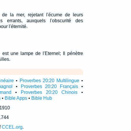
 de la mer, rejetant l'écume de leurs
s errants, auxquels l'obscurité des
ur l'éternité.
 est une lampe de l'Eternel; Il pénètre
illes.
inéaire
•
Proverbes 20:20 Multilingue
•
pagnol
•
Proverbes 20:20 Français
•
emand
•
Proverbes 20:20 Chinois
•
s
•
Bible Apps
•
Bible Hub
 1910
1744
f
CCEL.org
.