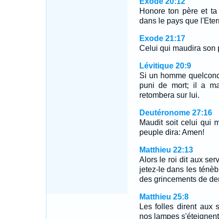
Exode 20:12
Honore ton père et ta
dans le pays que l'Eter
Exode 21:17
Celui qui maudira son 
Lévitique 20:9
Si un homme quelconqu
puni de mort; il a m
retombera sur lui.
Deutéronome 27:16
Maudit soit celui qui 
peuple dira: Amen!
Matthieu 22:13
Alors le roi dit aux ser
jetez-le dans les ténèb
des grincements de de
Matthieu 25:8
Les folles dirent aux
nos lampes s'éteignent