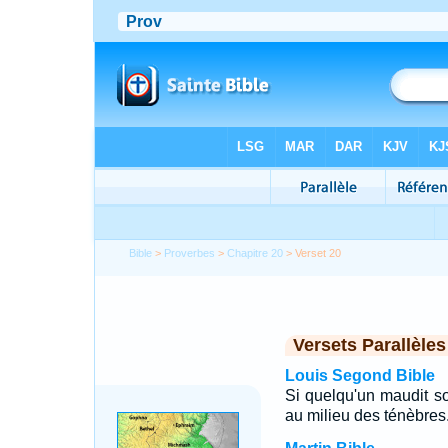
Bible
>
Proverbes
>
Chapitre 20
> Verset 20
Versets Parallèles
Louis Segond Bible
Si quelqu'un maudit s
au milieu des ténèbres