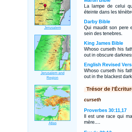
Martin Bible
La lampe de celui qu
éteinte dans les ténèbr
Darby Bible
Qui maudit son pere e
sein des tenebres.
King James Bible
Whoso curseth his fath
out in obscure darknes
English Revised Vers
Whoso curseth his fath
out in the blackest dar
Trésor de l'Écritur
curseth
Proverbes 30:11,17
Il est une race qui ma
mère.…