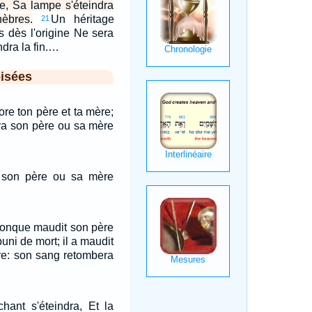
e, Sa lampe s'éteindra
èbres.
Un héritage
21
 dès l'origine Ne sera
dra la fin.…
isées
ore ton père et ta mère;
ira son père ou sa mère
 son père ou sa mère
onque maudit son père
puni de mort; il a maudit
re: son sang retombera
hant s'éteindra, Et la