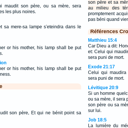
son père et sa mèr
i maudit son père, ou sa mère, sera
au milieu des tén
es les plus noires.
promptement acquis
pas béni quand vien
t sa mere-sa lampe s'eteindra dans le
Références Cro
Matthieu 15:4
Car Dieu a dit: Hon
er or his mother, his lamp shall be put
et: Celui qui maud
s.
sera puni de mort.
ion
Exode 21:17
er or his mother, his lamp shall be put
Celui qui maudira
kness.
sera puni de mort.
e
Lévitique 20:9
Si un homme quelc
ou sa mère, il sera 
son père ou sa mè
sur lui.
udit son père, Et qui ne bénit point sa
Job 18:5
La lumière du méc