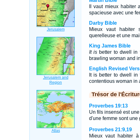
Martin Bible
Il vaut mieux habiter
spacieuse avec une fe
Darby Bible
Mieux vaut habiter 
querelleuse et une ma
King James Bible
It is
better to dwell in
brawling woman and in
English Revised Vers
It is better to dwell i
contentious woman in 
Trésor de l'Écritur
Proverbes 19:13
Un fils insensé est une
d'une femme sont une g
Proverbes 21:9,19
Mieux vaut habiter à 