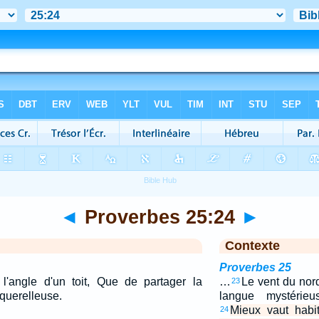
◄
Proverbes 25:24
►
Contexte
Proverbes 25
l'angle d'un toit, Que de partager la
…
Le vent du nord
23
querelleuse.
langue mystérieu
Mieux vaut habit
24