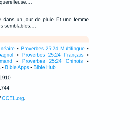
querelleuse.…
ue dans un jour de pluie Et une femme
es semblables.…
inéaire
•
Proverbes 25:24 Multilingue
•
pagnol
•
Proverbes 25:24 Français
•
emand
•
Proverbes 25:24 Chinois
•
s
•
Bible Apps
•
Bible Hub
 1910
1744
f
CCEL.org
.