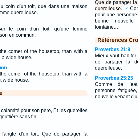
Que de partager l
 au coin d'un toit, que dans une maison
querelleuse.
Com
25
mme querelleuse.
pour une personne 
bonne nouvelle 
lointaine.…
sur le coin d'un toit, qu'une femme
ison en commun.
Références Cro
Proverbes 21:9
 the corner of the housetop, than with a
Mieux vaut habiter 
 a wide house.
de partager la 
ion
querelleuse.
n the comer of the housetop, than with a
Proverbes 25:25
a wide house.
Comme de l'eau
personne fatiguée
e
nouvelle venant d'un
 calamité pour son père, Et les querelles
outtière sans fin.
l'angle d'un toit, Que de partager la