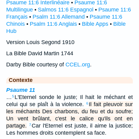
Psaume 11:6 Interlinéaire
•
Psaume 11:6
Multilingue
•
Salmos 11:6 Espagnol
•
Psaume 11:6
Français
•
Psalm 11:6 Allemand
•
Psaume 11:6
Chinois
•
Psalm 11:6 Anglais
•
Bible Apps
•
Bible
Hub
Version Louis Segond 1910
La Bible David Martin 1744
Darby Bible courtesy of
CCEL.org
.
Contexte
Psaume 11
…
L'Eternel sonde le juste; Il hait le méchant et
5
celui qui se plaît à la violence.
Il fait pleuvoir sur
6
les méchants Des charbons, du feu et du soufre;
Un vent brûlant, c'est le calice qu'ils ont en
partage.
Car l'Eternel est juste, il aime la justice;
7
Les hommes droits contemplent sa face.