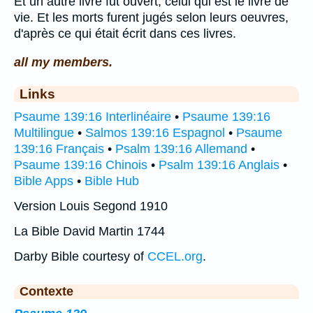
Et un autre livre fut ouvert, celui qui est le livre de
vie. Et les morts furent jugés selon leurs oeuvres,
d'après ce qui était écrit dans ces livres.
all my members.
Links
Psaume 139:16 Interlinéaire
•
Psaume 139:16
Multilingue
•
Salmos 139:16 Espagnol
•
Psaume
139:16 Français
•
Psalm 139:16 Allemand
•
Psaume 139:16 Chinois
•
Psalm 139:16 Anglais
•
Bible Apps
•
Bible Hub
Version Louis Segond 1910
La Bible David Martin 1744
Darby Bible courtesy of
CCEL.org
.
Contexte