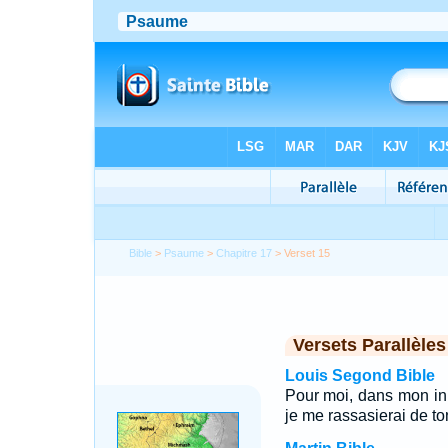
Bible
>
Psaume
>
Chapitre 17
> Verset 15
Versets Parallèles
Louis Segond Bible
Pour moi, dans mon inno
je me rassasierai de t