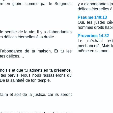
e en gloire, comme par le Seigneur,
y a d'abondantes jo
délices éternelles à 
Psaume 140:13
Oui, les justes cé
hommes droits habit
e sentier de la vie; Il y a d'abondantes
Proverbes 14:32
s délices éternelles à ta droite.
Le méchant es
méchanceté, Mais le
même en sa mort.
 l'abondance de ta maison, Et tu les
 tes délices.…
hoisis et que tu admets en ta présence,
s tes parvis! Nous nous rassasierons du
De la sainteté de ton temple.
im et soif de la justice, car ils seront