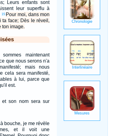
ns; Leurs enfants sont
aissent leur superflu à
.
Pour moi, dans mon
15
 ta face; Dès le réveil,
e ton image.
isées
s sommes maintenant
 ce que nous serons n'a
anifesté; mais nous
e cela sera manifesté,
ables à lui, parce que
u'il est.
e, et son nom sera sur
 à bouche, je me révèle
mes, et il voit une
'Eternel. Pourquoi donc