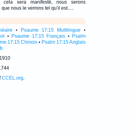
 cela sera manifesté, nous serons
 que nous le verrons tel qu'il est.…
néaire
•
Psaume 17:15 Multilingue
•
ol
•
Psaume 17:15 Français
•
Psalm
me 17:15 Chinois
•
Psalm 17:15 Anglais
ub
 1910
1744
f
CCEL.org
.