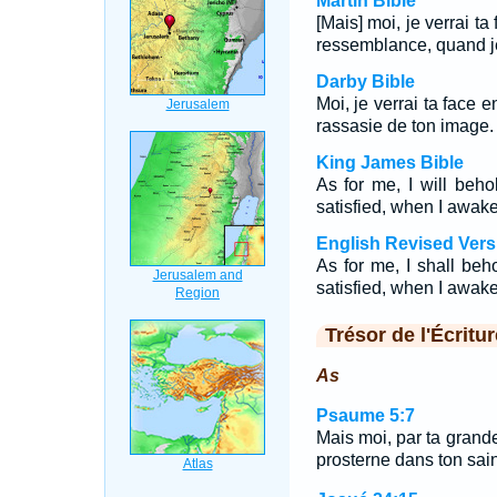
Martin Bible
[Mais] moi, je verrai ta
ressemblance, quand je 
Darby Bible
Moi, je verrai ta face e
rassasie de ton image.
King James Bible
As for me, I will beho
satisfied, when I awake
English Revised Vers
As for me, I shall beho
satisfied, when I awake
Trésor de l'Écritur
As
Psaume 5:7
Mais moi, par ta grande
prosterne dans ton sain