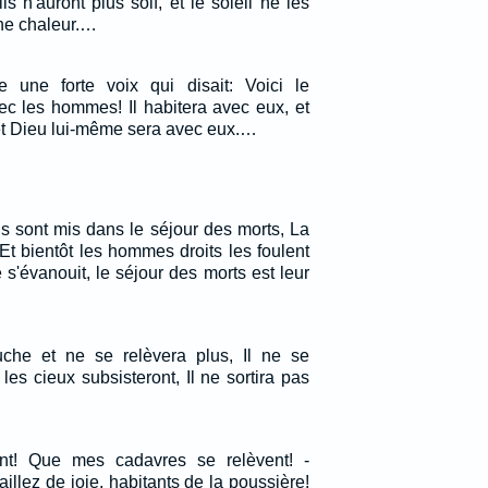
ils n'auront plus soif, et le soleil ne les
une chaleur.…
e une forte voix qui disait: Voici le
ec les hommes! Il habitera avec eux, et
 et Dieu lui-même sera avec eux.…
s sont mis dans le séjour des morts, La
 Et bientôt les hommes droits les foulent
s'évanouit, le séjour des morts est leur
che et ne se relèvera plus, Il ne se
 les cieux subsisteront, Il ne sortira pas
nt! Que mes cadavres se relèvent! -
aillez de joie, habitants de la poussière!