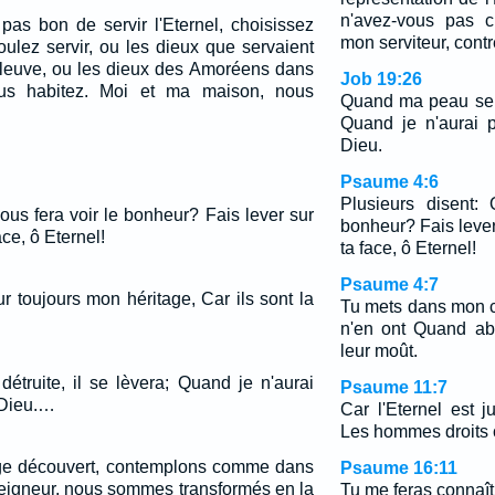
n'avez-vous pas c
pas bon de servir l'Eternel, choisissez
mon serviteur, cont
oulez servir, ou les dieux que servaient
fleuve, ou les dieux des Amoréens dans
Job 19:26
us habitez. Moi et ma maison, nous
Quand ma peau sera 
Quand je n'aurai p
Dieu.
Psaume 4:6
Plusieurs disent:
ous fera voir le bonheur? Fais lever sur
bonheur? Fais lever
ce, ô Eternel!
ta face, ô Eternel!
Psaume 4:7
r toujours mon héritage, Car ils sont la
Tu mets dans mon co
n'en ont Quand ab
leur moût.
truite, il se lèvera; Quand je n'aurai
Psaume 11:7
i Dieu.…
Car l'Eternel est ju
Les hommes droits 
age découvert, contemplons comme dans
Psaume 16:11
 Seigneur, nous sommes transformés en la
Tu me feras connaître