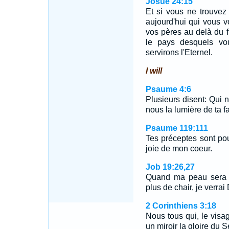
Josué 24:15
Et si vous ne trouvez 
aujourd'hui qui vous v
vos pères au delà du 
le pays desquels vo
servirons l'Eternel.
I will
Psaume 4:6
Plusieurs disent: Qui n
nous la lumière de ta fa
Psaume 119:111
Tes préceptes sont pou
joie de mon coeur.
Job 19:26,27
Quand ma peau sera dé
plus de chair, je verra
2 Corinthiens 3:18
Nous tous qui, le vis
un miroir la gloire du