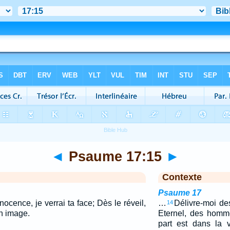
◄
Psaume 17:15
►
Contexte
Psaume 17
cence, je verrai ta face; Dès le réveil,
…
Délivre-moi de
14
on image.
Eternel, des homm
part est dans la v