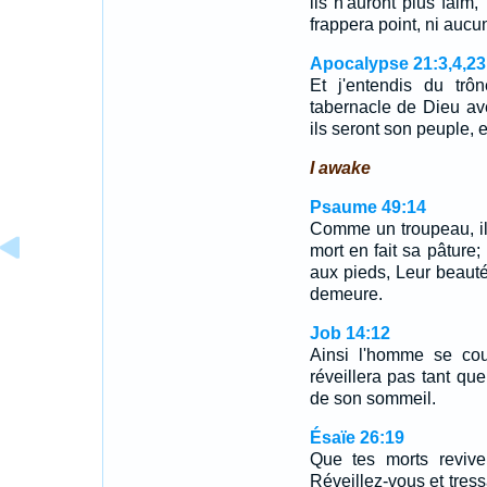
ils n'auront plus faim, 
frappera point, ni auc
Apocalypse 21:3,4,23
Et j'entendis du trôn
tabernacle de Dieu av
ils seront son peuple,
I awake
Psaume 49:14
Comme un troupeau, il
mort en fait sa pâture;
aux pieds, Leur beauté 
demeure.
Job 14:12
Ainsi l'homme se cou
réveillera pas tant que
de son sommeil.
Ésaïe 26:19
Que tes morts revive
Réveillez-vous et tress