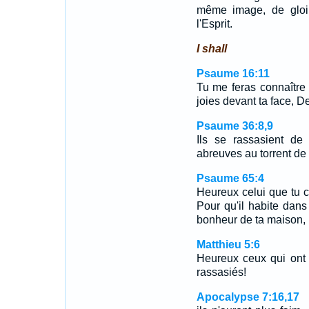
même image, de gloir
l'Esprit.
I shall
Psaume 16:11
Tu me feras connaître l
joies devant ta face, De
Psaume 36:8,9
Ils se rassasient de
abreuves au torrent de
Psaume 65:4
Heureux celui que tu c
Pour qu'il habite dan
bonheur de ta maison, 
Matthieu 5:6
Heureux ceux qui ont fa
rassasiés!
Apocalypse 7:16,17