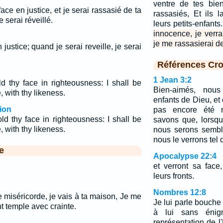
ventre de tes bie
 face en justice, et je serai rassasié de ta
rassasiés, Et ils l
serai réveillé.
leurs petits-enfants
innocence, je verrai
je me rassasierai d
n justice; quand je serai reveille, je serai
Références Cro
1 Jean 3:2
ld thy face in righteousness: I shall be
Bien-aimés, nou
, with thy likeness.
enfants de Dieu, et
ion
pas encore été m
ld thy face in righteousness: I shall be
savons que, lorsqu
, with thy likeness.
nous serons sembl
nous le verrons tel q
e
Apocalypse 22:4
et verront sa fac
leurs fronts.
Nombres 12:8
 miséricorde, je vais à ta maison, Je me
Je lui parle bouche
t temple avec crainte.
à lui sans énig
représentation de l