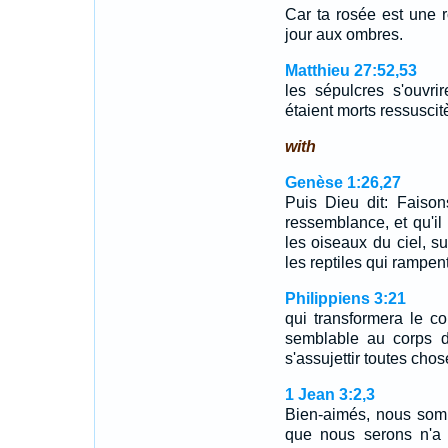
Car ta rosée est une ro
jour aux ombres.
Matthieu 27:52,53
les sépulcres s'ouvri
étaient morts ressusci
with
Genèse 1:26,27
Puis Dieu dit: Faiso
ressemblance, et qu'il
les oiseaux du ciel, sur
les reptiles qui rampent
Philippiens 3:21
qui transformera le co
semblable au corps de
s'assujettir toutes chos
1 Jean 3:2,3
Bien-aimés, nous som
que nous serons n'a 