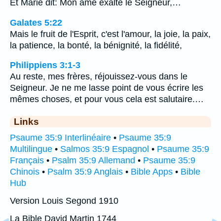
Et Marie dit: Mon âme exalte le Seigneur,…
Galates 5:22
Mais le fruit de l'Esprit, c'est l'amour, la joie, la paix,
la patience, la bonté, la bénignité, la fidélité,
Philippiens 3:1-3
Au reste, mes frères, réjouissez-vous dans le
Seigneur. Je ne me lasse point de vous écrire les
mêmes choses, et pour vous cela est salutaire.…
Links
Psaume 35:9 Interlinéaire
•
Psaume 35:9
Multilingue
•
Salmos 35:9 Espagnol
•
Psaume 35:9
Français
•
Psalm 35:9 Allemand
•
Psaume 35:9
Chinois
•
Psalm 35:9 Anglais
•
Bible Apps
•
Bible
Hub
Version Louis Segond 1910
La Bible David Martin 1744